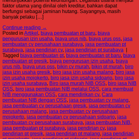
menunjukkan potensi keuntungan. Legalitas usaha menjadi
faktor utama yang dinilai oleh kreditur, bahkan dapat
berfungsi sebagai jaminan hutang. Sayangnya, masih
banyak pelaku […]
Continue reading
→
Posted in
Artikel
,
biaya pembuatan pt baru
,
biaya
pengurusan izin usaha
,
biaya urus nib
,
biaya urus oss
,
jasa
pembuatan cv perusahaan surabaya
,
jasa pembuatan pt
surabaya
,
jasa pendirian cv
,
jasa pendirian pt surabaya
|
Tagged
biaya pembuatan pt
,
biaya pembuatan pt baru
,
biaya
pembuatan pt gresik
,
biaya pengurusan izin usaha
,
biaya
urus nib
,
biaya urus oss
,
bikin cv murah
,
bikin pt murah
,
biro
jasa izin usaha gresik
,
biro jasa izin usaha malang
,
biro jasa
izin usaha mojokerto
,
biro jasa izin usaha sidoarjo
,
biro jasa
izin usaha surabaya
,
Biro jasa murah NIB OSS
,
biro jasa NIB
OSS
,
biro jasa pembuatan NIB melalui OSS
,
cara membuat
NIB menggunakan OSS
,
cara mendirikan cv
,
Cara
pembuatan NIB dengan OSS
,
jasa pembuatan cv malang
,
jasa pembuatan cv perusahaan gresik
,
jasa pembuatan cv
perusahaan malang
,
jasa pembuatan cv perusahaan
mojokerto
,
jasa pembuatan cv perusahaan sidoarjo
,
jasa
pembuatan cv perusahaan surabaya
,
jasa pembuatan NIB
,
jasa pembuatan pt surabaya
,
jasa pendirian cv
,
jasa
pendirian pt gresik
,
jasa pendirian pt malang
,
jasa pendirian