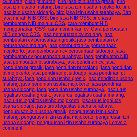
cv murah
,
bikin pt murah
,
biro jasa izin usaha gresik
,
biro
jasa izin usaha malang
,
biro jasa izin usaha mojokerto
,
biro
jasa izin usaha sidoarjo
,
biro jasa izin usaha surabaya
,
Biro
jasa murah NIB OSS
,
biro jasa NIB OSS
,
biro jasa
pembuatan NIB melalui OSS
,
cara membuat NIB
menggunakan OSS
,
cara mendirikan cv
,
Cara pembuatan
NIB dengan OSS
,
jasa pembuatan cv malang
,
jasa
pembuatan cv perusahaan gresik
,
jasa pembuatan cv
perusahaan malang
,
jasa pembuatan cv perusahaan
mojokerto
,
jasa pembuatan cv perusahaan sidoarjo
,
jasa
pembuatan cv perusahaan surabaya
,
jasa pembuatan NIB
,
jasa pembuatan pt surabaya
,
jasa pendirian cv
,
jasa
pendirian pt gresik
,
jasa pendirian pt malang
,
jasa pendirian
pt mojokerto
,
jasa pendirian pt sidoarjo
,
jasa pendirian pt
surabaya
,
jasa pendirian usaha gresik
,
jasa pendirian usaha
malang
,
jasa pendirian usaha mojokerto
,
jasa pendirian
usaha sidoarjo
,
jasa pendirian usaha surabaya
,
jasa urus
legalitas usaha gresik
,
jasa urus legalitas usaha malang
,
jasa urus legalitas usaha mojokerto
,
jasa urus legalitas
usaha sidoarjo
,
jasa urus legalitas usaha surabaya
,
pengurusan izin usaha gresik
,
pengurusan izin usaha
malang
,
pengurusan izin usaha mojokerto
,
pengurusan izin
usaha sidoarjo
,
pengurusan izin usaha surabaya
Leave a
comment