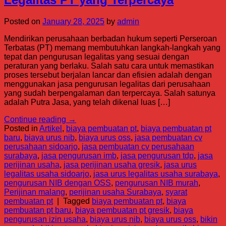
Posted on
January 28, 2025
by
admin
Mendirikan perusahaan berbadan hukum seperti Perseroan
Terbatas (PT) memang membutuhkan langkah-langkah yang
tepat dan pengurusan legalitas yang sesuai dengan
peraturan yang berlaku. Salah satu cara untuk memastikan
proses tersebut berjalan lancar dan efisien adalah dengan
menggunakan jasa pengurusan legalitas dari perusahaan
yang sudah berpengalaman dan terpercaya. Salah satunya
adalah Putra Jasa, yang telah dikenal luas […]
Continue reading
→
Posted in
Artikel
,
biaya pembuatan pt
,
biaya pembuatan pt
baru
,
biaya urus nib
,
biaya urus oss
,
jasa pembuatan cv
perusahaan sidoarjo
,
jasa pembuatan cv perusahaan
surabaya
,
jasa pengurusan imb
,
jasa pengurusan tdp
,
jasa
perijinan usaha
,
jasa perijinan usaha gresik
,
jasa urus
legalitas usaha sidoarjo
,
jasa urus legalitas usaha surabaya
,
pengurusan NIB dengan OSS
,
pengurusan NIB murah
,
Perijinan malang
,
perijinan usaha Surabaya
,
syarat
pembuatan pt
|
Tagged
biaya pembuatan pt
,
biaya
pembuatan pt baru
,
biaya pembuatan pt gresik
,
biaya
pengurusan izin usaha
,
biaya urus nib
,
biaya urus oss
,
bikin