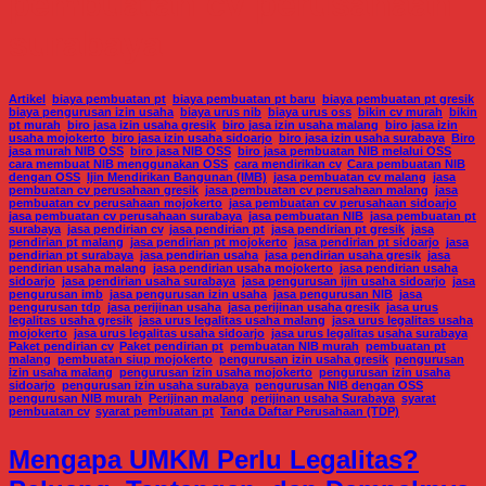
pembuatan cv perusahaan
surabaya
Artikel
,
biaya pembuatan pt
,
biaya pembuatan pt baru
,
biaya pembuatan pt gresik
,
biaya pengurusan izin usaha
,
biaya urus nib
,
biaya urus oss
,
bikin cv murah
,
bikin
pt murah
,
biro jasa izin usaha gresik
,
biro jasa izin usaha malang
,
biro jasa izin
usaha mojokerto
,
biro jasa izin usaha sidoarjo
,
biro jasa izin usaha surabaya
,
Biro
jasa murah NIB OSS
,
biro jasa NIB OSS
,
biro jasa pembuatan NIB melalui OSS
,
cara membuat NIB menggunakan OSS
,
cara mendirikan cv
,
Cara pembuatan NIB
dengan OSS
,
Ijin Mendirikan Bangunan (IMB)
,
jasa pembuatan cv malang
,
jasa
pembuatan cv perusahaan gresik
,
jasa pembuatan cv perusahaan malang
,
jasa
pembuatan cv perusahaan mojokerto
,
jasa pembuatan cv perusahaan sidoarjo
,
jasa pembuatan cv perusahaan surabaya
,
jasa pembuatan NIB
,
jasa pembuatan pt
surabaya
,
jasa pendirian cv
,
jasa pendirian pt
,
jasa pendirian pt gresik
,
jasa
pendirian pt malang
,
jasa pendirian pt mojokerto
,
jasa pendirian pt sidoarjo
,
jasa
pendirian pt surabaya
,
jasa pendirian usaha
,
jasa pendirian usaha gresik
,
jasa
pendirian usaha malang
,
jasa pendirian usaha mojokerto
,
jasa pendirian usaha
sidoarjo
,
jasa pendirian usaha surabaya
,
jasa pengurusan ijin usaha sidoarjo
,
jasa
pengurusan imb
,
jasa pengurusan izin usaha
,
jasa pengurusan NIB
,
jasa
pengurusan tdp
,
jasa perijinan usaha
,
jasa perijinan usaha gresik
,
jasa urus
legalitas usaha gresik
,
jasa urus legalitas usaha malang
,
jasa urus legalitas usaha
mojokerto
,
jasa urus legalitas usaha sidoarjo
,
jasa urus legalitas usaha surabaya
,
Paket pendirian cv
,
Paket pendirian pt
,
pembuatan NIB murah
,
pembuatan pt
malang
,
pembuatan siup mojokerto
,
pengurusan izin usaha gresik
,
pengurusan
izin usaha malang
,
pengurusan izin usaha mojokerto
,
pengurusan izin usaha
sidoarjo
,
pengurusan izin usaha surabaya
,
pengurusan NIB dengan OSS
,
pengurusan NIB murah
,
Perijinan malang
,
perijinan usaha Surabaya
,
syarat
pembuatan cv
,
syarat pembuatan pt
,
Tanda Daftar Perusahaan (TDP)
Mengapa UMKM Perlu Legalitas?