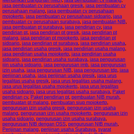
Mendirikan Bangunan (IMB)
,
jasa pembuatan cv malang
,
jasa pembuatan cv perusahaan gresik
,
jasa pembuatan cv
perusahaan malang
,
jasa pembuatan cv perusahaan
mojokerto
,
jasa pembuatan cv perusahaan sidoarjo
,
jasa
pembuatan cv perusahaan surabaya
,
jasa pembuatan NIB
,
jasa pembuatan pt surabaya
,
jasa pendirian cv
,
jasa
pendirian pt
,
jasa pendirian pt gresik
,
jasa pendirian pt
malang
,
jasa pendirian pt mojokerto
,
jasa pendirian pt
sidoarjo
,
jasa pendirian pt surabaya
,
jasa pendirian usaha
,
jasa pendirian usaha gresik
,
jasa pendirian usaha malang
,
jasa pendirian usaha mojokerto
,
jasa pendirian usaha
sidoarjo
,
jasa pendirian usaha surabaya
,
jasa pengurusan
ijin usaha sidoarjo
,
jasa pengurusan imb
,
jasa pengurusan
izin usaha
,
jasa pengurusan NIB
,
jasa pengurusan tdp
,
jasa
perijinan usaha
,
jasa perijinan usaha gresik
,
jasa urus
legalitas usaha gresik
,
jasa urus legalitas usaha malang
,
jasa urus legalitas usaha mojokerto
,
jasa urus legalitas
usaha sidoarjo
,
jasa urus legalitas usaha surabaya
,
Paket
pendirian cv
,
Paket pendirian pt
,
pembuatan NIB murah
,
pembuatan pt malang
,
pembuatan siup mojokerto
,
pengurusan izin usaha gresik
,
pengurusan izin usaha
malang
,
pengurusan izin usaha mojokerto
,
pengurusan izin
usaha sidoarjo
,
pengurusan izin usaha surabaya
,
pengurusan NIB dengan OSS
,
pengurusan NIB murah
,
Perijinan malang
,
perijinan usaha Surabaya
,
syarat