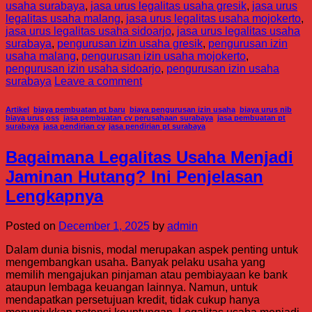
usaha surabaya
,
jasa urus legalitas usaha gresik
,
jasa urus
legalitas usaha malang
,
jasa urus legalitas usaha mojokerto
,
jasa urus legalitas usaha sidoarjo
,
jasa urus legalitas usaha
surabaya
,
pengurusan izin usaha gresik
,
pengurusan izin
usaha malang
,
pengurusan izin usaha mojokerto
,
pengurusan izin usaha sidoarjo
,
pengurusan izin usaha
surabaya
Leave a comment
Artikel
,
biaya pembuatan pt baru
,
biaya pengurusan izin usaha
,
biaya urus nib
,
biaya urus oss
,
jasa pembuatan cv perusahaan surabaya
,
jasa pembuatan pt
surabaya
,
jasa pendirian cv
,
jasa pendirian pt surabaya
Bagaimana Legalitas Usaha Menjadi
Jaminan Hutang? Ini Penjelasan
Lengkapnya
Posted on
December 1, 2025
by
admin
Dalam dunia bisnis, modal merupakan aspek penting untuk
mengembangkan usaha. Banyak pelaku usaha yang
memilih mengajukan pinjaman atau pembiayaan ke bank
ataupun lembaga keuangan lainnya. Namun, untuk
mendapatkan persetujuan kredit, tidak cukup hanya