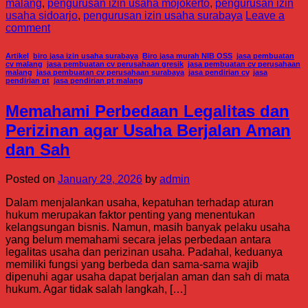
malang
,
pengurusan izin usaha mojokerto
,
pengurusan izin
usaha sidoarjo
,
pengurusan izin usaha surabaya
Leave a
comment
Artikel
,
biro jasa izin usaha surabaya
,
Biro jasa murah NIB OSS
,
jasa pembuatan
cv malang
,
jasa pembuatan cv perusahaan gresik
,
jasa pembuatan cv perusahaan
malang
,
jasa pembuatan cv perusahaan surabaya
,
jasa pendirian cv
,
jasa
pendirian pt
,
jasa pendirian pt malang
Memahami Perbedaan Legalitas dan
Perizinan agar Usaha Berjalan Aman
dan Sah
Posted on
January 29, 2026
by
admin
Dalam menjalankan usaha, kepatuhan terhadap aturan
hukum merupakan faktor penting yang menentukan
kelangsungan bisnis. Namun, masih banyak pelaku usaha
yang belum memahami secara jelas perbedaan antara
legalitas usaha dan perizinan usaha. Padahal, keduanya
memiliki fungsi yang berbeda dan sama-sama wajib
dipenuhi agar usaha dapat berjalan aman dan sah di mata
hukum. Agar tidak salah langkah, […]