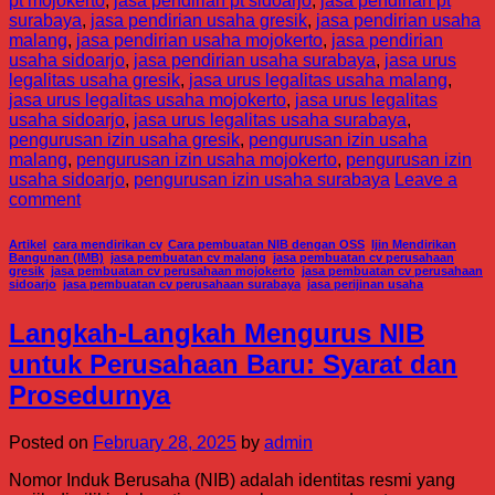
pt mojokerto
,
jasa pendirian pt sidoarjo
,
jasa pendirian pt
surabaya
,
jasa pendirian usaha gresik
,
jasa pendirian usaha
malang
,
jasa pendirian usaha mojokerto
,
jasa pendirian
usaha sidoarjo
,
jasa pendirian usaha surabaya
,
jasa urus
legalitas usaha gresik
,
jasa urus legalitas usaha malang
,
jasa urus legalitas usaha mojokerto
,
jasa urus legalitas
usaha sidoarjo
,
jasa urus legalitas usaha surabaya
,
pengurusan izin usaha gresik
,
pengurusan izin usaha
malang
,
pengurusan izin usaha mojokerto
,
pengurusan izin
usaha sidoarjo
,
pengurusan izin usaha surabaya
Leave a
comment
Artikel
,
cara mendirikan cv
,
Cara pembuatan NIB dengan OSS
,
Ijin Mendirikan
Bangunan (IMB)
,
jasa pembuatan cv malang
,
jasa pembuatan cv perusahaan
gresik
,
jasa pembuatan cv perusahaan mojokerto
,
jasa pembuatan cv perusahaan
sidoarjo
,
jasa pembuatan cv perusahaan surabaya
,
jasa perijinan usaha
Langkah-Langkah Mengurus NIB
untuk Perusahaan Baru: Syarat dan
Prosedurnya
Posted on
February 28, 2025
by
admin
Nomor Induk Berusaha (NIB) adalah identitas resmi yang