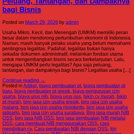
Peluang, Tantangan, dan Dampaknya
bagi Bisnis
Posted on
March 29, 2026
by
admin
Usaha Mikro, Kecil, dan Menengah (UMKM) memiliki peran
besar dalam mendorong pertumbuhan ekonomi di Indonesia.
Namun, masih banyak pelaku usaha yang belum memahami
pentingnya legalitas. Padahal, legalitas bukan hanya
sekadar dokumen administratif, melainkan fondasi utama
untuk mengembangkan bisnis secara berkelanjutan. Lalu,
mengapa UMKM perlu legalitas? Apa saja peluang,
tantangan, dan dampaknya bagi bisnis? Legalitas usaha […]
Continue reading
→
Posted in
Artikel
,
biaya pembuatan pt
,
biaya pembuatan pt
baru
,
biaya pembuatan pt gresik
,
biaya pengurusan izin
usaha
,
biaya urus nib
,
biaya urus oss
,
bikin cv murah
,
bikin
pt murah
,
biro jasa izin usaha gresik
,
biro jasa izin usaha
malang
,
biro jasa izin usaha mojokerto
,
biro jasa izin usaha
sidoarjo
,
biro jasa izin usaha surabaya
,
Biro jasa murah NIB
OSS
,
biro jasa NIB OSS
,
biro jasa pembuatan NIB melalui
OSS
,
cara membuat NIB menggunakan OSS
,
cara
mendirikan cv
,
Cara pembuatan NIB dengan OSS
,
Ijin