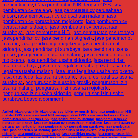
mendirikan cv
,
Cara pembuatan NIB dengan OSS
,
jasa
pembuatan cv malang
,
jasa pembuatan cv perusahaan
gresik
,
jasa pembuatan cv perusahaan malang
,
jasa
pembuatan cv perusahaan mojokerto
,
jasa pembuatan cv
perusahaan sidoarjo
,
jasa pembuatan cv perusahaan
surabaya
,
jasa pembuatan NIB
,
jasa pembuatan pt surabaya
,
jasa pendirian cv
,
jasa pendirian pt gresik
,
jasa pendirian pt
malang
,
jasa pendirian pt mojokerto
,
jasa pendirian pt
sidoarjo
,
jasa pendirian pt surabaya
,
jasa pendirian usaha
gresik
,
jasa pendirian usaha malang
,
jasa pendirian usaha
mojokerto
,
jasa pendirian usaha sidoarjo
,
jasa pendirian
usaha surabaya
,
jasa urus legalitas usaha gresik
,
jasa urus
legalitas usaha malang
,
jasa urus legalitas usaha mojokerto
,
jasa urus legalitas usaha sidoarjo
,
jasa urus legalitas usaha
surabaya
,
pengurusan izin usaha gresik
,
pengurusan izin
usaha malang
,
pengurusan izin usaha mojokerto
,
pengurusan izin usaha sidoarjo
,
pengurusan izin usaha
surabaya
Leave a comment
Artikel
,
biaya urus nib
,
biaya urus oss
,
bikin cv murah
,
biro jasa pembuatan NIB
melalui OSS
,
cara membuat NIB menggunakan OSS
,
cara mendirikan cv
,
Cara
pembuatan NIB dengan OSS
,
jasa pembuatan cv malang
,
jasa pembuatan cv
perusahaan gresik
,
jasa pembuatan cv perusahaan mojokerto
,
jasa pembuatan cv
perusahaan sidoarjo
,
jasa pembuatan cv perusahaan surabaya
,
jasa pembuatan
NIB
,
jasa pendirian pt malang
,
jasa pendirian pt mojokerto
,
jasa pendirian pt
sidoarjo
,
jasa pendirian pt surabaya
,
jasa pendirian usaha
,
jasa pengurusan izin
usaha
,
jasa pengurusan NIB
,
jasa pengurusan tdp
,
jasa perijinan usaha
,
jasa