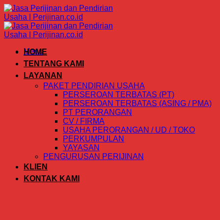
Skip
to
content
Menu
HOME
TENTANG KAMI
LAYANAN
PAKET PENDIRIAN USAHA
PERSEROAN TERBATAS (PT)
PERSEROAN TERBATAS (ASING / PMA)
PT PERORANGAN
CV / FIRMA
USAHA PERORANGAN / UD / TOKO
PERKUMPULAN
YAYASAN
PENGURUSAN PERIJINAN
KLIEN
KONTAK KAMI
Category Archives:
jasa