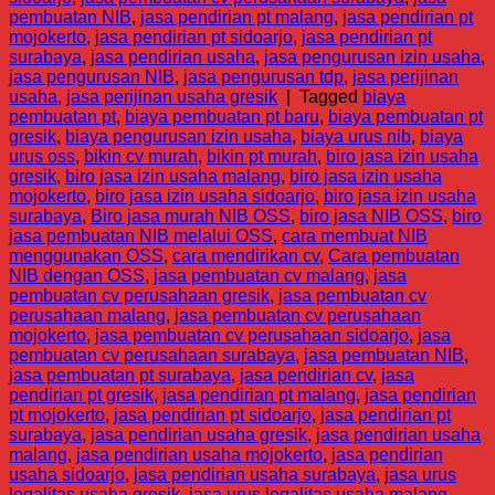
pembuatan NIB
,
jasa pendirian pt malang
,
jasa pendirian pt
mojokerto
,
jasa pendirian pt sidoarjo
,
jasa pendirian pt
surabaya
,
jasa pendirian usaha
,
jasa pengurusan izin usaha
,
jasa pengurusan NIB
,
jasa pengurusan tdp
,
jasa perijinan
usaha
,
jasa perijinan usaha gresik
|
Tagged
biaya
pembuatan pt
,
biaya pembuatan pt baru
,
biaya pembuatan pt
gresik
,
biaya pengurusan izin usaha
,
biaya urus nib
,
biaya
urus oss
,
bikin cv murah
,
bikin pt murah
,
biro jasa izin usaha
gresik
,
biro jasa izin usaha malang
,
biro jasa izin usaha
mojokerto
,
biro jasa izin usaha sidoarjo
,
biro jasa izin usaha
surabaya
,
Biro jasa murah NIB OSS
,
biro jasa NIB OSS
,
biro
jasa pembuatan NIB melalui OSS
,
cara membuat NIB
menggunakan OSS
,
cara mendirikan cv
,
Cara pembuatan
NIB dengan OSS
,
jasa pembuatan cv malang
,
jasa
pembuatan cv perusahaan gresik
,
jasa pembuatan cv
perusahaan malang
,
jasa pembuatan cv perusahaan
mojokerto
,
jasa pembuatan cv perusahaan sidoarjo
,
jasa
pembuatan cv perusahaan surabaya
,
jasa pembuatan NIB
,
jasa pembuatan pt surabaya
,
jasa pendirian cv
,
jasa
pendirian pt gresik
,
jasa pendirian pt malang
,
jasa pendirian
pt mojokerto
,
jasa pendirian pt sidoarjo
,
jasa pendirian pt
surabaya
,
jasa pendirian usaha gresik
,
jasa pendirian usaha
malang
,
jasa pendirian usaha mojokerto
,
jasa pendirian
usaha sidoarjo
,
jasa pendirian usaha surabaya
,
jasa urus
legalitas usaha gresik
,
jasa urus legalitas usaha malang
,