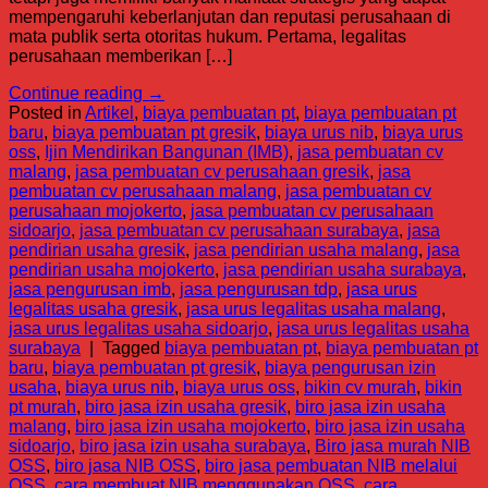
mempengaruhi keberlanjutan dan reputasi perusahaan di
mata publik serta otoritas hukum. Pertama, legalitas
perusahaan memberikan […]
Continue reading
→
Posted in
Artikel
,
biaya pembuatan pt
,
biaya pembuatan pt
baru
,
biaya pembuatan pt gresik
,
biaya urus nib
,
biaya urus
oss
,
Ijin Mendirikan Bangunan (IMB)
,
jasa pembuatan cv
malang
,
jasa pembuatan cv perusahaan gresik
,
jasa
pembuatan cv perusahaan malang
,
jasa pembuatan cv
perusahaan mojokerto
,
jasa pembuatan cv perusahaan
sidoarjo
,
jasa pembuatan cv perusahaan surabaya
,
jasa
pendirian usaha gresik
,
jasa pendirian usaha malang
,
jasa
pendirian usaha mojokerto
,
jasa pendirian usaha surabaya
,
jasa pengurusan imb
,
jasa pengurusan tdp
,
jasa urus
legalitas usaha gresik
,
jasa urus legalitas usaha malang
,
jasa urus legalitas usaha sidoarjo
,
jasa urus legalitas usaha
surabaya
|
Tagged
biaya pembuatan pt
,
biaya pembuatan pt
baru
,
biaya pembuatan pt gresik
,
biaya pengurusan izin
usaha
,
biaya urus nib
,
biaya urus oss
,
bikin cv murah
,
bikin
pt murah
,
biro jasa izin usaha gresik
,
biro jasa izin usaha
malang
,
biro jasa izin usaha mojokerto
,
biro jasa izin usaha
sidoarjo
,
biro jasa izin usaha surabaya
,
Biro jasa murah NIB
OSS
,
biro jasa NIB OSS
,
biro jasa pembuatan NIB melalui
OSS
,
cara membuat NIB menggunakan OSS
,
cara