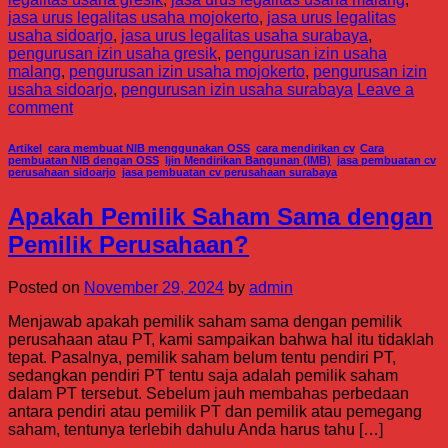
jasa urus legalitas usaha mojokerto
,
jasa urus legalitas
usaha sidoarjo
,
jasa urus legalitas usaha surabaya
,
pengurusan izin usaha gresik
,
pengurusan izin usaha
malang
,
pengurusan izin usaha mojokerto
,
pengurusan izin
usaha sidoarjo
,
pengurusan izin usaha surabaya
Leave a
comment
Artikel
,
cara membuat NIB menggunakan OSS
,
cara mendirikan cv
,
Cara
pembuatan NIB dengan OSS
,
Ijin Mendirikan Bangunan (IMB)
,
jasa pembuatan cv
perusahaan sidoarjo
,
jasa pembuatan cv perusahaan surabaya
Apakah Pemilik Saham Sama dengan
Pemilik Perusahaan?
Posted on
November 29, 2024
by
admin
Menjawab apakah pemilik saham sama dengan pemilik
perusahaan atau PT, kami sampaikan bahwa hal itu tidaklah
tepat. Pasalnya, pemilik saham belum tentu pendiri PT,
sedangkan pendiri PT tentu saja adalah pemilik saham
dalam PT tersebut. Sebelum jauh membahas perbedaan
antara pendiri atau pemilik PT dan pemilik atau pemegang
saham, tentunya terlebih dahulu Anda harus tahu […]