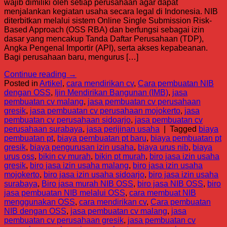
wajib dimiliki oleh setiap perusahaan agar dapat
menjalankan kegiatan usaha secara legal di Indonesia. NIB
diterbitkan melalui sistem Online Single Submission Risk-
Based Approach (OSS RBA) dan berfungsi sebagai izin
dasar yang mencakup Tanda Daftar Perusahaan (TDP),
Angka Pengenal Importir (API), serta akses kepabeanan.
Bagi perusahaan baru, mengurus […]
Continue reading
→
Posted in
Artikel
,
cara mendirikan cv
,
Cara pembuatan NIB
dengan OSS
,
Ijin Mendirikan Bangunan (IMB)
,
jasa
pembuatan cv malang
,
jasa pembuatan cv perusahaan
gresik
,
jasa pembuatan cv perusahaan mojokerto
,
jasa
pembuatan cv perusahaan sidoarjo
,
jasa pembuatan cv
perusahaan surabaya
,
jasa perijinan usaha
|
Tagged
biaya
pembuatan pt
,
biaya pembuatan pt baru
,
biaya pembuatan pt
gresik
,
biaya pengurusan izin usaha
,
biaya urus nib
,
biaya
urus oss
,
bikin cv murah
,
bikin pt murah
,
biro jasa izin usaha
gresik
,
biro jasa izin usaha malang
,
biro jasa izin usaha
mojokerto
,
biro jasa izin usaha sidoarjo
,
biro jasa izin usaha
surabaya
,
Biro jasa murah NIB OSS
,
biro jasa NIB OSS
,
biro
jasa pembuatan NIB melalui OSS
,
cara membuat NIB
menggunakan OSS
,
cara mendirikan cv
,
Cara pembuatan
NIB dengan OSS
,
jasa pembuatan cv malang
,
jasa
pembuatan cv perusahaan gresik
,
jasa pembuatan cv