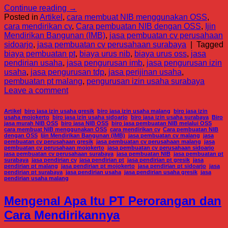
Continue reading
→
Posted in
Artikel
,
cara membuat NIB menggunakan OSS
,
cara mendirikan cv
,
Cara pembuatan NIB dengan OSS
,
Ijin
Mendirikan Bangunan (IMB)
,
jasa pembuatan cv perusahaan
sidoarjo
,
jasa pembuatan cv perusahaan surabaya
|
Tagged
biaya pembuatan pt
,
biaya urus nib
,
biaya urus oss
,
jasa
pendirian usaha
,
jasa pengurusan imb
,
jasa pengurusan izin
usaha
,
jasa pengurusan tdp
,
jasa perijinan usaha
,
pembuatan pt malang
,
pengurusan izin usaha surabaya
Leave a comment
Artikel
,
biro jasa izin usaha gresik
,
biro jasa izin usaha malang
,
biro jasa izin
usaha mojokerto
,
biro jasa izin usaha sidoarjo
,
biro jasa izin usaha surabaya
,
Biro
jasa murah NIB OSS
,
biro jasa NIB OSS
,
biro jasa pembuatan NIB melalui OSS
,
cara membuat NIB menggunakan OSS
,
cara mendirikan cv
,
Cara pembuatan NIB
dengan OSS
,
Ijin Mendirikan Bangunan (IMB)
,
jasa pembuatan cv malang
,
jasa
pembuatan cv perusahaan gresik
,
jasa pembuatan cv perusahaan malang
,
jasa
pembuatan cv perusahaan mojokerto
,
jasa pembuatan cv perusahaan sidoarjo
,
jasa pembuatan cv perusahaan surabaya
,
jasa pembuatan NIB
,
jasa pembuatan pt
surabaya
,
jasa pendirian cv
,
jasa pendirian pt
,
jasa pendirian pt gresik
,
jasa
pendirian pt malang
,
jasa pendirian pt mojokerto
,
jasa pendirian pt sidoarjo
,
jasa
pendirian pt surabaya
,
jasa pendirian usaha
,
jasa pendirian usaha gresik
,
jasa
pendirian usaha malang
Mengenal Apa Itu PT Perorangan dan
Cara Mendirikannya