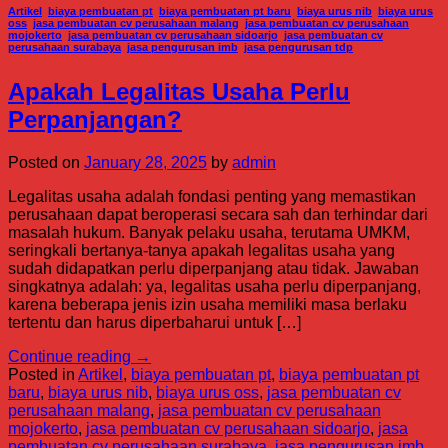
Artikel
,
biaya pembuatan pt
,
biaya pembuatan pt baru
,
biaya urus nib
,
biaya urus
oss
,
jasa pembuatan cv perusahaan malang
,
jasa pembuatan cv perusahaan
mojokerto
,
jasa pembuatan cv perusahaan sidoarjo
,
jasa pembuatan cv
perusahaan surabaya
,
jasa pengurusan imb
,
jasa pengurusan tdp
Apakah Legalitas Usaha Perlu
Perpanjangan?
Posted on
January 28, 2025
by
admin
Legalitas usaha adalah fondasi penting yang memastikan
perusahaan dapat beroperasi secara sah dan terhindar dari
masalah hukum. Banyak pelaku usaha, terutama UMKM,
seringkali bertanya-tanya apakah legalitas usaha yang
sudah didapatkan perlu diperpanjang atau tidak. Jawaban
singkatnya adalah: ya, legalitas usaha perlu diperpanjang,
karena beberapa jenis izin usaha memiliki masa berlaku
tertentu dan harus diperbaharui untuk […]
Continue reading
→
Posted in
Artikel
,
biaya pembuatan pt
,
biaya pembuatan pt
baru
,
biaya urus nib
,
biaya urus oss
,
jasa pembuatan cv
perusahaan malang
,
jasa pembuatan cv perusahaan
mojokerto
,
jasa pembuatan cv perusahaan sidoarjo
,
jasa
pembuatan cv perusahaan surabaya
,
jasa pengurusan imb
,