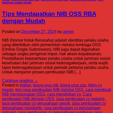
perijinan usaha gresik
Tips Mendapatkan NIB OSS RBA
dengan Mudah
Posted on
December 27, 2024
by
admin
NIB (Nomor Induk Berusaha) adalah identitas pelaku usaha
yang diterbitkan oleh pemerintah melalui lembaga OSS
(Online Single Submission). NIB juga dapat digunakan
sebagai angka pengenal impor, hak akses kepabeanan,
Pendaftaran kepesertaan pelaku usaha untuk jaminan sosial
kesehatan dan jaminan sosial ketenagakerjaan, serta wajib
lapor ketenagakerjaan untuk periode pertama pelaku usaha.
Untuk menjamin proses pembuatan NIB […]
Continue reading
→
Posted in
Artikel
,
biaya urus nib
,
biaya urus oss
,
bikin cv
murah
,
biro jasa pembuatan NIB melalui OSS
,
cara membuat
NIB menggunakan OSS
,
cara mendirikan cv
,
Cara
pembuatan NIB dengan OSS
,
jasa pembuatan cv malang
,
jasa pembuatan cv perusahaan gresik
,
jasa pembuatan cv
perusahaan mojokerto
,
jasa pembuatan cv perusahaan
sidoarjo
,
jasa pembuatan cv perusahaan surabaya
,
jasa