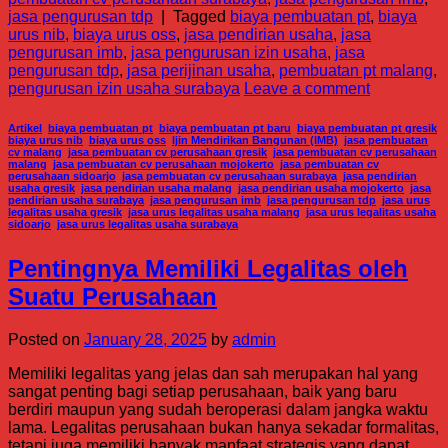
jasa pengurusan tdp
|
Tagged
biaya pembuatan pt
,
biaya
urus nib
,
biaya urus oss
,
jasa pendirian usaha
,
jasa
pengurusan imb
,
jasa pengurusan izin usaha
,
jasa
pengurusan tdp
,
jasa perijinan usaha
,
pembuatan pt malang
,
pengurusan izin usaha surabaya
Leave a comment
Artikel
,
biaya pembuatan pt
,
biaya pembuatan pt baru
,
biaya pembuatan pt gresik
,
biaya urus nib
,
biaya urus oss
,
Ijin Mendirikan Bangunan (IMB)
,
jasa pembuatan
cv malang
,
jasa pembuatan cv perusahaan gresik
,
jasa pembuatan cv perusahaan
malang
,
jasa pembuatan cv perusahaan mojokerto
,
jasa pembuatan cv
perusahaan sidoarjo
,
jasa pembuatan cv perusahaan surabaya
,
jasa pendirian
usaha gresik
,
jasa pendirian usaha malang
,
jasa pendirian usaha mojokerto
,
jasa
pendirian usaha surabaya
,
jasa pengurusan imb
,
jasa pengurusan tdp
,
jasa urus
legalitas usaha gresik
,
jasa urus legalitas usaha malang
,
jasa urus legalitas usaha
sidoarjo
,
jasa urus legalitas usaha surabaya
Pentingnya Memiliki Legalitas oleh
Suatu Perusahaan
Posted on
January 28, 2025
by
admin
Memiliki legalitas yang jelas dan sah merupakan hal yang
sangat penting bagi setiap perusahaan, baik yang baru
berdiri maupun yang sudah beroperasi dalam jangka waktu
lama. Legalitas perusahaan bukan hanya sekadar formalitas,
tetapi juga memiliki banyak manfaat strategis yang dapat