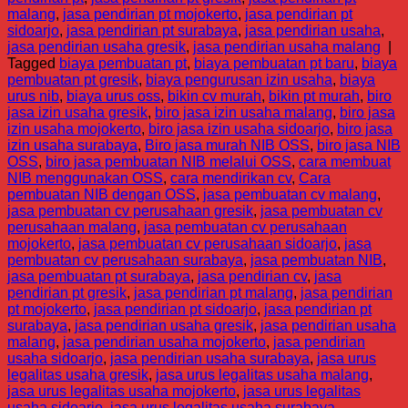
malang
,
jasa pendirian pt mojokerto
,
jasa pendirian pt
sidoarjo
,
jasa pendirian pt surabaya
,
jasa pendirian usaha
,
jasa pendirian usaha gresik
,
jasa pendirian usaha malang
|
Tagged
biaya pembuatan pt
,
biaya pembuatan pt baru
,
biaya
pembuatan pt gresik
,
biaya pengurusan izin usaha
,
biaya
urus nib
,
biaya urus oss
,
bikin cv murah
,
bikin pt murah
,
biro
jasa izin usaha gresik
,
biro jasa izin usaha malang
,
biro jasa
izin usaha mojokerto
,
biro jasa izin usaha sidoarjo
,
biro jasa
izin usaha surabaya
,
Biro jasa murah NIB OSS
,
biro jasa NIB
OSS
,
biro jasa pembuatan NIB melalui OSS
,
cara membuat
NIB menggunakan OSS
,
cara mendirikan cv
,
Cara
pembuatan NIB dengan OSS
,
jasa pembuatan cv malang
,
jasa pembuatan cv perusahaan gresik
,
jasa pembuatan cv
perusahaan malang
,
jasa pembuatan cv perusahaan
mojokerto
,
jasa pembuatan cv perusahaan sidoarjo
,
jasa
pembuatan cv perusahaan surabaya
,
jasa pembuatan NIB
,
jasa pembuatan pt surabaya
,
jasa pendirian cv
,
jasa
pendirian pt gresik
,
jasa pendirian pt malang
,
jasa pendirian
pt mojokerto
,
jasa pendirian pt sidoarjo
,
jasa pendirian pt
surabaya
,
jasa pendirian usaha gresik
,
jasa pendirian usaha
malang
,
jasa pendirian usaha mojokerto
,
jasa pendirian
usaha sidoarjo
,
jasa pendirian usaha surabaya
,
jasa urus
legalitas usaha gresik
,
jasa urus legalitas usaha malang
,
jasa urus legalitas usaha mojokerto
,
jasa urus legalitas
usaha sidoarjo
,
jasa urus legalitas usaha surabaya
,