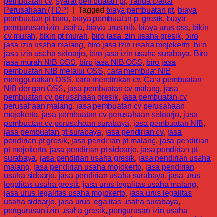
pembuatan cv
,
syarat pembuatan pt
,
Tanda Daftar
Perusahaan (TDP)
|
Tagged
biaya pembuatan pt
,
biaya
pembuatan pt baru
,
biaya pembuatan pt gresik
,
biaya
pengurusan izin usaha
,
biaya urus nib
,
biaya urus oss
,
bikin
cv murah
,
bikin pt murah
,
biro jasa izin usaha gresik
,
biro
jasa izin usaha malang
,
biro jasa izin usaha mojokerto
,
biro
jasa izin usaha sidoarjo
,
biro jasa izin usaha surabaya
,
Biro
jasa murah NIB OSS
,
biro jasa NIB OSS
,
biro jasa
pembuatan NIB melalui OSS
,
cara membuat NIB
menggunakan OSS
,
cara mendirikan cv
,
Cara pembuatan
NIB dengan OSS
,
jasa pembuatan cv malang
,
jasa
pembuatan cv perusahaan gresik
,
jasa pembuatan cv
perusahaan malang
,
jasa pembuatan cv perusahaan
mojokerto
,
jasa pembuatan cv perusahaan sidoarjo
,
jasa
pembuatan cv perusahaan surabaya
,
jasa pembuatan NIB
,
jasa pembuatan pt surabaya
,
jasa pendirian cv
,
jasa
pendirian pt gresik
,
jasa pendirian pt malang
,
jasa pendirian
pt mojokerto
,
jasa pendirian pt sidoarjo
,
jasa pendirian pt
surabaya
,
jasa pendirian usaha gresik
,
jasa pendirian usaha
malang
,
jasa pendirian usaha mojokerto
,
jasa pendirian
usaha sidoarjo
,
jasa pendirian usaha surabaya
,
jasa urus
legalitas usaha gresik
,
jasa urus legalitas usaha malang
,
jasa urus legalitas usaha mojokerto
,
jasa urus legalitas
usaha sidoarjo
,
jasa urus legalitas usaha surabaya
,
pengurusan izin usaha gresik
,
pengurusan izin usaha