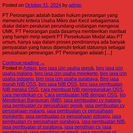
Posted on
October 31, 2024
by
admin
PT Perorangan adalah badan hukum perorangan yang
memenuhi kriteria Usaha Mikro dan Kecil sebagaimana
diatur dalam peraturan perundang-undangan mengenai
UMK. PT Perorangan pada dasarnya memberikan manfaat
yang hampir mirip seperti PT Persekutuan Modal atau PT
umum, hanya saja dalam proses pendiriannya ada banyak
persyaratan yang harus dipenuhi terkait statusnya sebagai
perusahaan perorangan. PT Perorangan adalah […]
Continue reading
→
Posted in
Artikel
,
biro jasa izin usaha gresik
,
biro jasa izin
usaha malang
,
biro jasa izin usaha mojokerto
,
biro jasa izin
usaha sidoarjo
,
biro jasa izin usaha surabaya
,
Biro jasa
murah NIB OSS
,
biro jasa NIB OSS
,
biro jasa pembuatan
NIB melalui OSS
,
cara membuat NIB menggunakan OSS
,
cara mendirikan cv
,
Cara pembuatan NIB dengan OSS
,
Ijin
Mendirikan Bangunan (IMB)
,
jasa pembuatan cv malang
,
jasa pembuatan cv perusahaan gresik
,
jasa pembuatan cv
perusahaan malang
,
jasa pembuatan cv perusahaan
mojokerto
,
jasa pembuatan cv perusahaan sidoarjo
,
jasa
pembuatan cv perusahaan surabaya
,
jasa pembuatan NIB
,
jasa pembuatan pt surabaya
,
jasa pendirian cv
,
jasa
pendirian pt
,
jasa pendirian pt gresik
,
jasa pendirian pt