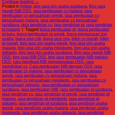
Continue reading
→
Posted in
Artikel
,
biro jasa izin usaha surabaya
,
Biro jasa
murah NIB OSS
,
jasa pembuatan cv malang
,
jasa
pembuatan cv perusahaan gresik
,
jasa pembuatan cv
perusahaan malang
,
jasa pembuatan cv perusahaan
surabaya
,
jasa pendirian cv
,
jasa pendirian pt
,
jasa pendirian
pt malang
|
Tagged
biaya pembuatan pt
,
biaya pembuatan
pt baru
,
biaya pembuatan pt gresik
,
biaya pengurusan izin
usaha
,
biaya urus nib
,
biaya urus oss
,
bikin cv murah
,
bikin
pt murah
,
biro jasa izin usaha gresik
,
biro jasa izin usaha
malang
,
biro jasa izin usaha mojokerto
,
biro jasa izin usaha
sidoarjo
,
biro jasa izin usaha surabaya
,
Biro jasa murah NIB
OSS
,
biro jasa NIB OSS
,
biro jasa pembuatan NIB melalui
OSS
,
cara membuat NIB menggunakan OSS
,
cara
mendirikan cv
,
Cara pembuatan NIB dengan OSS
,
jasa
pembuatan cv malang
,
jasa pembuatan cv perusahaan
gresik
,
jasa pembuatan cv perusahaan malang
,
jasa
pembuatan cv perusahaan mojokerto
,
jasa pembuatan cv
perusahaan sidoarjo
,
jasa pembuatan cv perusahaan
surabaya
,
jasa pembuatan NIB
,
jasa pembuatan pt surabaya
,
jasa pendirian cv
,
jasa pendirian pt gresik
,
jasa pendirian pt
malang
,
jasa pendirian pt mojokerto
,
jasa pendirian pt
sidoarjo
,
jasa pendirian pt surabaya
,
jasa pendirian usaha
gresik
,
jasa pendirian usaha malang
,
jasa pendirian usaha
mojokerto
,
jasa pendirian usaha sidoarjo
,
jasa pendirian