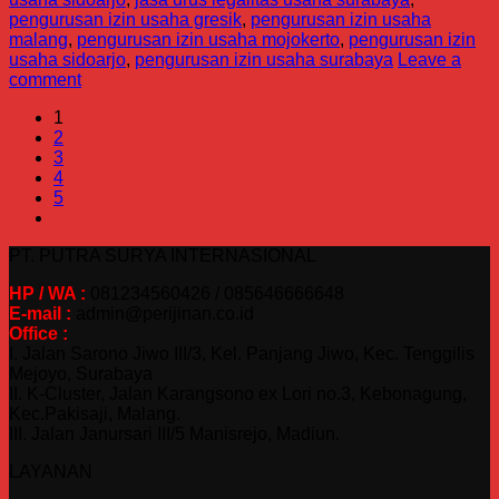
pengurusan izin usaha gresik
,
pengurusan izin usaha
malang
,
pengurusan izin usaha mojokerto
,
pengurusan izin
usaha sidoarjo
,
pengurusan izin usaha surabaya
Leave a
comment
1
2
3
4
5
PT. PUTRA SURYA INTERNASIONAL
HP / WA :
081234560426 / 085646666648
E-mail :
admin@perijinan.co.id
Office :
I. Jalan Sarono Jiwo III/3, Kel. Panjang Jiwo, Kec. Tenggilis
Mejoyo, Surabaya
II. K-Cluster, Jalan Karangsono ex Lori no.3, Kebonagung,
Kec.Pakisaji, Malang.
III. Jalan Janursari III/5 Manisrejo, Madiun.
LAYANAN