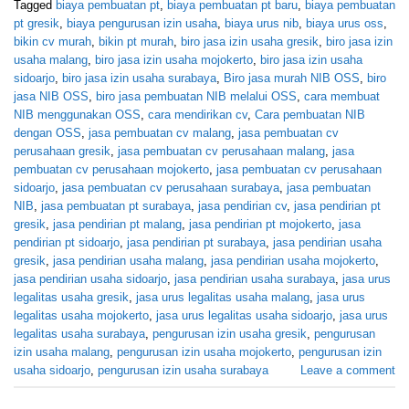
Tagged
biaya pembuatan pt
,
biaya pembuatan pt baru
,
biaya pembuatan
pt gresik
,
biaya pengurusan izin usaha
,
biaya urus nib
,
biaya urus oss
,
bikin cv murah
,
bikin pt murah
,
biro jasa izin usaha gresik
,
biro jasa izin
usaha malang
,
biro jasa izin usaha mojokerto
,
biro jasa izin usaha
sidoarjo
,
biro jasa izin usaha surabaya
,
Biro jasa murah NIB OSS
,
biro
jasa NIB OSS
,
biro jasa pembuatan NIB melalui OSS
,
cara membuat
NIB menggunakan OSS
,
cara mendirikan cv
,
Cara pembuatan NIB
dengan OSS
,
jasa pembuatan cv malang
,
jasa pembuatan cv
perusahaan gresik
,
jasa pembuatan cv perusahaan malang
,
jasa
pembuatan cv perusahaan mojokerto
,
jasa pembuatan cv perusahaan
sidoarjo
,
jasa pembuatan cv perusahaan surabaya
,
jasa pembuatan
NIB
,
jasa pembuatan pt surabaya
,
jasa pendirian cv
,
jasa pendirian pt
gresik
,
jasa pendirian pt malang
,
jasa pendirian pt mojokerto
,
jasa
pendirian pt sidoarjo
,
jasa pendirian pt surabaya
,
jasa pendirian usaha
gresik
,
jasa pendirian usaha malang
,
jasa pendirian usaha mojokerto
,
jasa pendirian usaha sidoarjo
,
jasa pendirian usaha surabaya
,
jasa urus
legalitas usaha gresik
,
jasa urus legalitas usaha malang
,
jasa urus
legalitas usaha mojokerto
,
jasa urus legalitas usaha sidoarjo
,
jasa urus
legalitas usaha surabaya
,
pengurusan izin usaha gresik
,
pengurusan
izin usaha malang
,
pengurusan izin usaha mojokerto
,
pengurusan izin
usaha sidoarjo
,
pengurusan izin usaha surabaya
Leave a comment