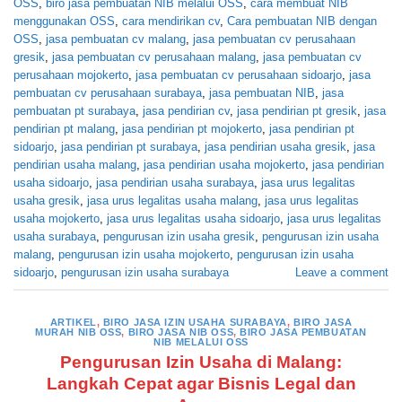
OSS
,
biro jasa pembuatan NIB melalui OSS
,
cara membuat NIB
menggunakan OSS
,
cara mendirikan cv
,
Cara pembuatan NIB dengan
OSS
,
jasa pembuatan cv malang
,
jasa pembuatan cv perusahaan
gresik
,
jasa pembuatan cv perusahaan malang
,
jasa pembuatan cv
perusahaan mojokerto
,
jasa pembuatan cv perusahaan sidoarjo
,
jasa
pembuatan cv perusahaan surabaya
,
jasa pembuatan NIB
,
jasa
pembuatan pt surabaya
,
jasa pendirian cv
,
jasa pendirian pt gresik
,
jasa
pendirian pt malang
,
jasa pendirian pt mojokerto
,
jasa pendirian pt
sidoarjo
,
jasa pendirian pt surabaya
,
jasa pendirian usaha gresik
,
jasa
pendirian usaha malang
,
jasa pendirian usaha mojokerto
,
jasa pendirian
usaha sidoarjo
,
jasa pendirian usaha surabaya
,
jasa urus legalitas
usaha gresik
,
jasa urus legalitas usaha malang
,
jasa urus legalitas
usaha mojokerto
,
jasa urus legalitas usaha sidoarjo
,
jasa urus legalitas
usaha surabaya
,
pengurusan izin usaha gresik
,
pengurusan izin usaha
malang
,
pengurusan izin usaha mojokerto
,
pengurusan izin usaha
sidoarjo
,
pengurusan izin usaha surabaya
Leave a comment
ARTIKEL
,
BIRO JASA IZIN USAHA SURABAYA
,
BIRO JASA
MURAH NIB OSS
,
BIRO JASA NIB OSS
,
BIRO JASA PEMBUATAN
NIB MELALUI OSS
Pengurusan Izin Usaha di Malang:
Langkah Cepat agar Bisnis Legal dan