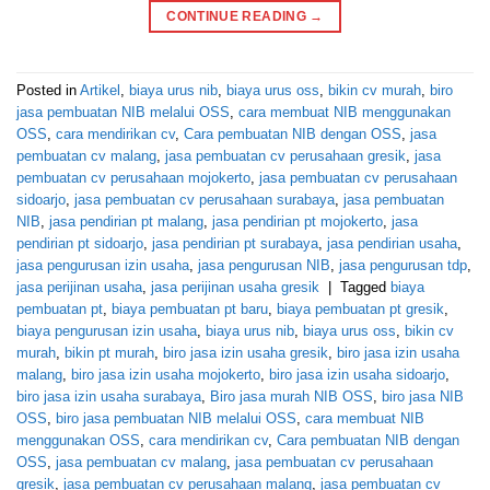
CONTINUE READING
→
Posted in
Artikel
,
biaya urus nib
,
biaya urus oss
,
bikin cv murah
,
biro
jasa pembuatan NIB melalui OSS
,
cara membuat NIB menggunakan
OSS
,
cara mendirikan cv
,
Cara pembuatan NIB dengan OSS
,
jasa
pembuatan cv malang
,
jasa pembuatan cv perusahaan gresik
,
jasa
pembuatan cv perusahaan mojokerto
,
jasa pembuatan cv perusahaan
sidoarjo
,
jasa pembuatan cv perusahaan surabaya
,
jasa pembuatan
NIB
,
jasa pendirian pt malang
,
jasa pendirian pt mojokerto
,
jasa
pendirian pt sidoarjo
,
jasa pendirian pt surabaya
,
jasa pendirian usaha
,
jasa pengurusan izin usaha
,
jasa pengurusan NIB
,
jasa pengurusan tdp
,
jasa perijinan usaha
,
jasa perijinan usaha gresik
|
Tagged
biaya
pembuatan pt
,
biaya pembuatan pt baru
,
biaya pembuatan pt gresik
,
biaya pengurusan izin usaha
,
biaya urus nib
,
biaya urus oss
,
bikin cv
murah
,
bikin pt murah
,
biro jasa izin usaha gresik
,
biro jasa izin usaha
malang
,
biro jasa izin usaha mojokerto
,
biro jasa izin usaha sidoarjo
,
biro jasa izin usaha surabaya
,
Biro jasa murah NIB OSS
,
biro jasa NIB
OSS
,
biro jasa pembuatan NIB melalui OSS
,
cara membuat NIB
menggunakan OSS
,
cara mendirikan cv
,
Cara pembuatan NIB dengan
OSS
,
jasa pembuatan cv malang
,
jasa pembuatan cv perusahaan
gresik
,
jasa pembuatan cv perusahaan malang
,
jasa pembuatan cv