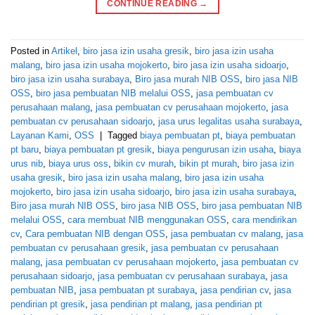
CONTINUE READING
→
Posted in
Artikel
,
biro jasa izin usaha gresik
,
biro jasa izin usaha
malang
,
biro jasa izin usaha mojokerto
,
biro jasa izin usaha sidoarjo
,
biro jasa izin usaha surabaya
,
Biro jasa murah NIB OSS
,
biro jasa NIB
OSS
,
biro jasa pembuatan NIB melalui OSS
,
jasa pembuatan cv
perusahaan malang
,
jasa pembuatan cv perusahaan mojokerto
,
jasa
pembuatan cv perusahaan sidoarjo
,
jasa urus legalitas usaha surabaya
,
Layanan Kami
,
OSS
|
Tagged
biaya pembuatan pt
,
biaya pembuatan
pt baru
,
biaya pembuatan pt gresik
,
biaya pengurusan izin usaha
,
biaya
urus nib
,
biaya urus oss
,
bikin cv murah
,
bikin pt murah
,
biro jasa izin
usaha gresik
,
biro jasa izin usaha malang
,
biro jasa izin usaha
mojokerto
,
biro jasa izin usaha sidoarjo
,
biro jasa izin usaha surabaya
,
Biro jasa murah NIB OSS
,
biro jasa NIB OSS
,
biro jasa pembuatan NIB
melalui OSS
,
cara membuat NIB menggunakan OSS
,
cara mendirikan
cv
,
Cara pembuatan NIB dengan OSS
,
jasa pembuatan cv malang
,
jasa
pembuatan cv perusahaan gresik
,
jasa pembuatan cv perusahaan
malang
,
jasa pembuatan cv perusahaan mojokerto
,
jasa pembuatan cv
perusahaan sidoarjo
,
jasa pembuatan cv perusahaan surabaya
,
jasa
pembuatan NIB
,
jasa pembuatan pt surabaya
,
jasa pendirian cv
,
jasa
pendirian pt gresik
,
jasa pendirian pt malang
,
jasa pendirian pt