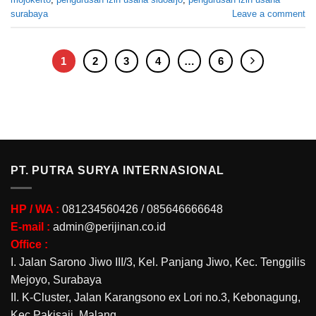
surabaya
Leave a comment
1
2
3
4
…
6
PT. PUTRA SURYA INTERNASIONAL
HP / WA :
081234560426 / 085646666648
E-mail :
admin@perijinan.co.id
Office :
I. Jalan Sarono Jiwo III/3, Kel. Panjang Jiwo, Kec. Tenggilis
Mejoyo, Surabaya
II. K-Cluster, Jalan Karangsono ex Lori no.3, Kebonagung,
Kec.Pakisaji, Malang.