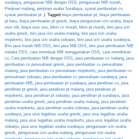
surabaya
,
pengurusan NIB dengan OSS
,
pengurusan NIB murah
,
Perijinan malang
,
perijinan usaha Surabaya
,
syarat pembuatan cv
,
syarat pembuatan pt
|
Tagged
biaya pembuatan pt
,
biaya pembuatan
pt baru
,
biaya pembuatan pt gresik
,
biaya pengurusan izin usaha
,
biaya
urus nib
,
biaya urus oss
,
bikin cv murah
,
bikin pt murah
,
biro jasa izin
usaha gresik
,
biro jasa izin usaha malang
,
biro jasa izin usaha
mojokerto
,
biro jasa izin usaha sidoarjo
,
biro jasa izin usaha surabaya
,
Biro jasa murah NIB OSS
,
biro jasa NIB OSS
,
biro jasa pembuatan NIB
melalui OSS
,
cara membuat NIB menggunakan OSS
,
cara mendirikan
cv
,
Cara pembuatan NIB dengan OSS
,
jasa pembuatan cv malang
,
jasa
pembuatan cv perusahaan gresik
,
jasa pembuatan cv perusahaan
malang
,
jasa pembuatan cv perusahaan mojokerto
,
jasa pembuatan cv
perusahaan sidoarjo
,
jasa pembuatan cv perusahaan surabaya
,
jasa
pembuatan NIB
,
jasa pembuatan pt surabaya
,
jasa pendirian cv
,
jasa
pendirian pt gresik
,
jasa pendirian pt malang
,
jasa pendirian pt
mojokerto
,
jasa pendirian pt sidoarjo
,
jasa pendirian pt surabaya
,
jasa
pendirian usaha gresik
,
jasa pendirian usaha malang
,
jasa pendirian
usaha mojokerto
,
jasa pendirian usaha sidoarjo
,
jasa pendirian usaha
surabaya
,
jasa urus legalitas usaha gresik
,
jasa urus legalitas usaha
malang
,
jasa urus legalitas usaha mojokerto
,
jasa urus legalitas usaha
sidoarjo
,
jasa urus legalitas usaha surabaya
,
pengurusan izin usaha
gresik
,
pengurusan izin usaha malang
,
pengurusan izin usaha
mojokerto
,
pengurusan izin usaha sidoarjo
,
pengurusan izin usaha