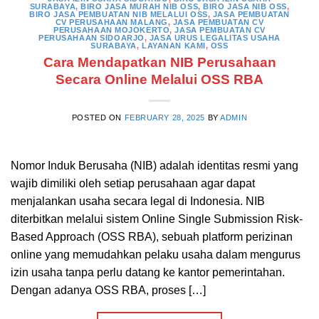
SURABAYA
,
BIRO JASA MURAH NIB OSS
,
BIRO JASA NIB OSS
,
BIRO JASA PEMBUATAN NIB MELALUI OSS
,
JASA PEMBUATAN
CV PERUSAHAAN MALANG
,
JASA PEMBUATAN CV
PERUSAHAAN MOJOKERTO
,
JASA PEMBUATAN CV
PERUSAHAAN SIDOARJO
,
JASA URUS LEGALITAS USAHA
SURABAYA
,
LAYANAN KAMI
,
OSS
Cara Mendapatkan NIB Perusahaan
Secara Online Melalui OSS RBA
POSTED ON
FEBRUARY 28, 2025
BY
ADMIN
Nomor Induk Berusaha (NIB) adalah identitas resmi yang
wajib dimiliki oleh setiap perusahaan agar dapat
menjalankan usaha secara legal di Indonesia. NIB
diterbitkan melalui sistem Online Single Submission Risk-
Based Approach (OSS RBA), sebuah platform perizinan
online yang memudahkan pelaku usaha dalam mengurus
izin usaha tanpa perlu datang ke kantor pemerintahan.
Dengan adanya OSS RBA, proses […]