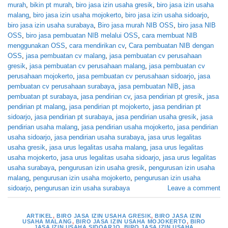
murah
,
bikin pt murah
,
biro jasa izin usaha gresik
,
biro jasa izin usaha
malang
,
biro jasa izin usaha mojokerto
,
biro jasa izin usaha sidoarjo
,
biro jasa izin usaha surabaya
,
Biro jasa murah NIB OSS
,
biro jasa NIB
OSS
,
biro jasa pembuatan NIB melalui OSS
,
cara membuat NIB
menggunakan OSS
,
cara mendirikan cv
,
Cara pembuatan NIB dengan
OSS
,
jasa pembuatan cv malang
,
jasa pembuatan cv perusahaan
gresik
,
jasa pembuatan cv perusahaan malang
,
jasa pembuatan cv
perusahaan mojokerto
,
jasa pembuatan cv perusahaan sidoarjo
,
jasa
pembuatan cv perusahaan surabaya
,
jasa pembuatan NIB
,
jasa
pembuatan pt surabaya
,
jasa pendirian cv
,
jasa pendirian pt gresik
,
jasa
pendirian pt malang
,
jasa pendirian pt mojokerto
,
jasa pendirian pt
sidoarjo
,
jasa pendirian pt surabaya
,
jasa pendirian usaha gresik
,
jasa
pendirian usaha malang
,
jasa pendirian usaha mojokerto
,
jasa pendirian
usaha sidoarjo
,
jasa pendirian usaha surabaya
,
jasa urus legalitas
usaha gresik
,
jasa urus legalitas usaha malang
,
jasa urus legalitas
usaha mojokerto
,
jasa urus legalitas usaha sidoarjo
,
jasa urus legalitas
usaha surabaya
,
pengurusan izin usaha gresik
,
pengurusan izin usaha
malang
,
pengurusan izin usaha mojokerto
,
pengurusan izin usaha
sidoarjo
,
pengurusan izin usaha surabaya
Leave a comment
ARTIKEL
,
BIRO JASA IZIN USAHA GRESIK
,
BIRO JASA IZIN
USAHA MALANG
,
BIRO JASA IZIN USAHA MOJOKERTO
,
BIRO
JASA IZIN USAHA SIDOARJO
,
BIRO JASA IZIN USAHA