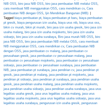
NIB OSS
,
biro jasa NIB OSS
,
biro jasa pembuatan NIB melalui OSS
,
cara membuat NIB menggunakan OSS
,
cara mendirikan cv
,
Cara
pembuatan NIB dengan OSS
,
Ijin Mendirikan Bangunan (IMB)
|
Tagged
biaya pembuatan pt
,
biaya pembuatan pt baru
,
biaya pembuatan
pt gresik
,
biaya pengurusan izin usaha
,
biaya urus nib
,
biaya urus oss
,
bikin cv murah
,
bikin pt murah
,
biro jasa izin usaha gresik
,
biro jasa izin
usaha malang
,
biro jasa izin usaha mojokerto
,
biro jasa izin usaha
sidoarjo
,
biro jasa izin usaha surabaya
,
Biro jasa murah NIB OSS
,
biro
jasa NIB OSS
,
biro jasa pembuatan NIB melalui OSS
,
cara membuat
NIB menggunakan OSS
,
cara mendirikan cv
,
Cara pembuatan NIB
dengan OSS
,
jasa pembuatan cv malang
,
jasa pembuatan cv
perusahaan gresik
,
jasa pembuatan cv perusahaan malang
,
jasa
pembuatan cv perusahaan mojokerto
,
jasa pembuatan cv perusahaan
sidoarjo
,
jasa pembuatan cv perusahaan surabaya
,
jasa pembuatan
NIB
,
jasa pembuatan pt surabaya
,
jasa pendirian cv
,
jasa pendirian pt
gresik
,
jasa pendirian pt malang
,
jasa pendirian pt mojokerto
,
jasa
pendirian pt sidoarjo
,
jasa pendirian pt surabaya
,
jasa pendirian usaha
gresik
,
jasa pendirian usaha malang
,
jasa pendirian usaha mojokerto
,
jasa pendirian usaha sidoarjo
,
jasa pendirian usaha surabaya
,
jasa urus
legalitas usaha gresik
,
jasa urus legalitas usaha malang
,
jasa urus
legalitas usaha mojokerto
,
jasa urus legalitas usaha sidoarjo
,
jasa urus
legalitas usaha surabaya
,
pengurusan izin usaha gresik
,
pengurusan