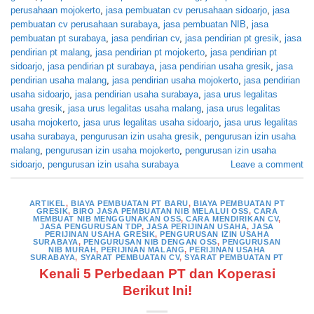
perusahaan mojokerto
,
jasa pembuatan cv perusahaan sidoarjo
,
jasa
pembuatan cv perusahaan surabaya
,
jasa pembuatan NIB
,
jasa
pembuatan pt surabaya
,
jasa pendirian cv
,
jasa pendirian pt gresik
,
jasa
pendirian pt malang
,
jasa pendirian pt mojokerto
,
jasa pendirian pt
sidoarjo
,
jasa pendirian pt surabaya
,
jasa pendirian usaha gresik
,
jasa
pendirian usaha malang
,
jasa pendirian usaha mojokerto
,
jasa pendirian
usaha sidoarjo
,
jasa pendirian usaha surabaya
,
jasa urus legalitas
usaha gresik
,
jasa urus legalitas usaha malang
,
jasa urus legalitas
usaha mojokerto
,
jasa urus legalitas usaha sidoarjo
,
jasa urus legalitas
usaha surabaya
,
pengurusan izin usaha gresik
,
pengurusan izin usaha
malang
,
pengurusan izin usaha mojokerto
,
pengurusan izin usaha
sidoarjo
,
pengurusan izin usaha surabaya
Leave a comment
ARTIKEL
,
BIAYA PEMBUATAN PT BARU
,
BIAYA PEMBUATAN PT
GRESIK
,
BIRO JASA PEMBUATAN NIB MELALUI OSS
,
CARA
MEMBUAT NIB MENGGUNAKAN OSS
,
CARA MENDIRIKAN CV
,
JASA PENGURUSAN TDP
,
JASA PERIJINAN USAHA
,
JASA
PERIJINAN USAHA GRESIK
,
PENGURUSAN IZIN USAHA
SURABAYA
,
PENGURUSAN NIB DENGAN OSS
,
PENGURUSAN
NIB MURAH
,
PERIJINAN MALANG
,
PERIJINAN USAHA
SURABAYA
,
SYARAT PEMBUATAN CV
,
SYARAT PEMBUATAN PT
Kenali 5 Perbedaan PT dan Koperasi
Berikut Ini!