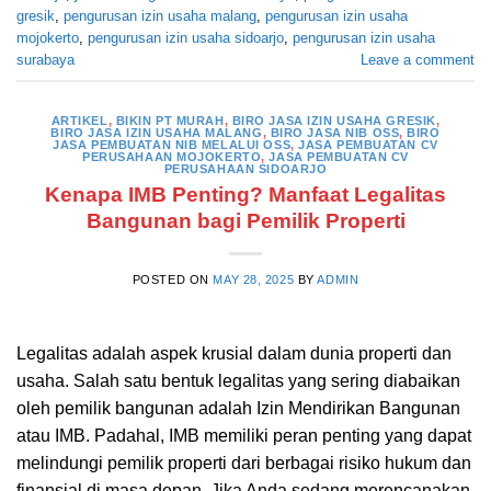
gresik
,
pengurusan izin usaha malang
,
pengurusan izin usaha
mojokerto
,
pengurusan izin usaha sidoarjo
,
pengurusan izin usaha
surabaya
Leave a comment
ARTIKEL
,
BIKIN PT MURAH
,
BIRO JASA IZIN USAHA GRESIK
,
BIRO JASA IZIN USAHA MALANG
,
BIRO JASA NIB OSS
,
BIRO
JASA PEMBUATAN NIB MELALUI OSS
,
JASA PEMBUATAN CV
PERUSAHAAN MOJOKERTO
,
JASA PEMBUATAN CV
PERUSAHAAN SIDOARJO
Kenapa IMB Penting? Manfaat Legalitas
Bangunan bagi Pemilik Properti
POSTED ON
MAY 28, 2025
BY
ADMIN
Legalitas adalah aspek krusial dalam dunia properti dan
usaha. Salah satu bentuk legalitas yang sering diabaikan
oleh pemilik bangunan adalah Izin Mendirikan Bangunan
atau IMB. Padahal, IMB memiliki peran penting yang dapat
melindungi pemilik properti dari berbagai risiko hukum dan
finansial di masa depan. Jika Anda sedang merencanakan