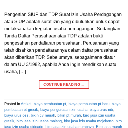
Pengertian SIUP dan TDP Surat Izin Usaha Perdagangan
atau SIUP adalah surat izin yang dibutuhkan untuk dapat
melaksanakan kegiatan usaha perdagangan. Sedangkan
Tanda Daftar Perusahaan atau TDP adalah bukti
pengesahan pendaftaran perusahaan. Perusahaan yang
telah disahkan pendaftarannya dalam daftar perusahaan
akan diberikan TDP. Sebelumnya, sebagaimana diatur
dalam UU 3/1982, apabila Anda ingin mendirikan suatu
usaha, […]
CONTINUE READING
→
Posted in
Artikel
,
biaya pembuatan pt
,
biaya pembuatan pt baru
,
biaya
pembuatan pt gresik
,
biaya pengurusan izin usaha
,
biaya urus nib
,
biaya urus oss
,
bikin cv murah
,
bikin pt murah
,
biro jasa izin usaha
gresik
,
biro jasa izin usaha malang
,
biro jasa izin usaha mojokerto
,
biro
jasa izin usaha sidoarjo
,
biro jasa izin usaha surabaya
,
Biro jasa murah