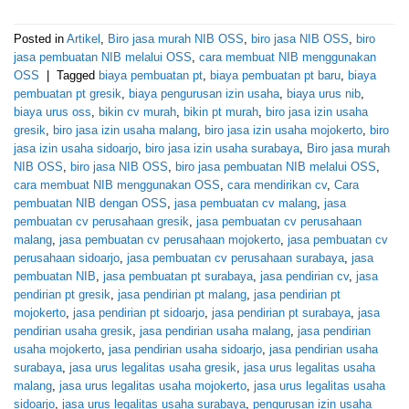
Posted in
Artikel
,
Biro jasa murah NIB OSS
,
biro jasa NIB OSS
,
biro
jasa pembuatan NIB melalui OSS
,
cara membuat NIB menggunakan
OSS
|
Tagged
biaya pembuatan pt
,
biaya pembuatan pt baru
,
biaya
pembuatan pt gresik
,
biaya pengurusan izin usaha
,
biaya urus nib
,
biaya urus oss
,
bikin cv murah
,
bikin pt murah
,
biro jasa izin usaha
gresik
,
biro jasa izin usaha malang
,
biro jasa izin usaha mojokerto
,
biro
jasa izin usaha sidoarjo
,
biro jasa izin usaha surabaya
,
Biro jasa murah
NIB OSS
,
biro jasa NIB OSS
,
biro jasa pembuatan NIB melalui OSS
,
cara membuat NIB menggunakan OSS
,
cara mendirikan cv
,
Cara
pembuatan NIB dengan OSS
,
jasa pembuatan cv malang
,
jasa
pembuatan cv perusahaan gresik
,
jasa pembuatan cv perusahaan
malang
,
jasa pembuatan cv perusahaan mojokerto
,
jasa pembuatan cv
perusahaan sidoarjo
,
jasa pembuatan cv perusahaan surabaya
,
jasa
pembuatan NIB
,
jasa pembuatan pt surabaya
,
jasa pendirian cv
,
jasa
pendirian pt gresik
,
jasa pendirian pt malang
,
jasa pendirian pt
mojokerto
,
jasa pendirian pt sidoarjo
,
jasa pendirian pt surabaya
,
jasa
pendirian usaha gresik
,
jasa pendirian usaha malang
,
jasa pendirian
usaha mojokerto
,
jasa pendirian usaha sidoarjo
,
jasa pendirian usaha
surabaya
,
jasa urus legalitas usaha gresik
,
jasa urus legalitas usaha
malang
,
jasa urus legalitas usaha mojokerto
,
jasa urus legalitas usaha
sidoarjo
,
jasa urus legalitas usaha surabaya
,
pengurusan izin usaha