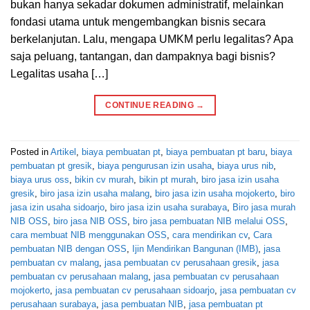
bukan hanya sekadar dokumen administratif, melainkan
fondasi utama untuk mengembangkan bisnis secara
berkelanjutan. Lalu, mengapa UMKM perlu legalitas? Apa
saja peluang, tantangan, dan dampaknya bagi bisnis?
Legalitas usaha […]
CONTINUE READING
→
Posted in
Artikel
,
biaya pembuatan pt
,
biaya pembuatan pt baru
,
biaya
pembuatan pt gresik
,
biaya pengurusan izin usaha
,
biaya urus nib
,
biaya urus oss
,
bikin cv murah
,
bikin pt murah
,
biro jasa izin usaha
gresik
,
biro jasa izin usaha malang
,
biro jasa izin usaha mojokerto
,
biro
jasa izin usaha sidoarjo
,
biro jasa izin usaha surabaya
,
Biro jasa murah
NIB OSS
,
biro jasa NIB OSS
,
biro jasa pembuatan NIB melalui OSS
,
cara membuat NIB menggunakan OSS
,
cara mendirikan cv
,
Cara
pembuatan NIB dengan OSS
,
Ijin Mendirikan Bangunan (IMB)
,
jasa
pembuatan cv malang
,
jasa pembuatan cv perusahaan gresik
,
jasa
pembuatan cv perusahaan malang
,
jasa pembuatan cv perusahaan
mojokerto
,
jasa pembuatan cv perusahaan sidoarjo
,
jasa pembuatan cv
perusahaan surabaya
,
jasa pembuatan NIB
,
jasa pembuatan pt