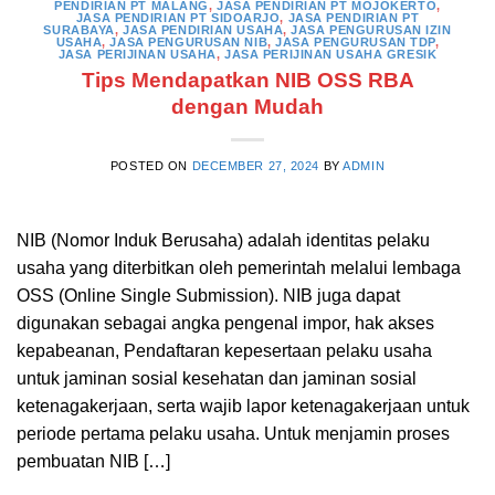
PENDIRIAN PT MALANG
,
JASA PENDIRIAN PT MOJOKERTO
,
JASA PENDIRIAN PT SIDOARJO
,
JASA PENDIRIAN PT
SURABAYA
,
JASA PENDIRIAN USAHA
,
JASA PENGURUSAN IZIN
USAHA
,
JASA PENGURUSAN NIB
,
JASA PENGURUSAN TDP
,
JASA PERIJINAN USAHA
,
JASA PERIJINAN USAHA GRESIK
Tips Mendapatkan NIB OSS RBA
dengan Mudah
POSTED ON
DECEMBER 27, 2024
BY
ADMIN
NIB (Nomor Induk Berusaha) adalah identitas pelaku
usaha yang diterbitkan oleh pemerintah melalui lembaga
OSS (Online Single Submission). NIB juga dapat
digunakan sebagai angka pengenal impor, hak akses
kepabeanan, Pendaftaran kepesertaan pelaku usaha
untuk jaminan sosial kesehatan dan jaminan sosial
ketenagakerjaan, serta wajib lapor ketenagakerjaan untuk
periode pertama pelaku usaha. Untuk menjamin proses
pembuatan NIB […]