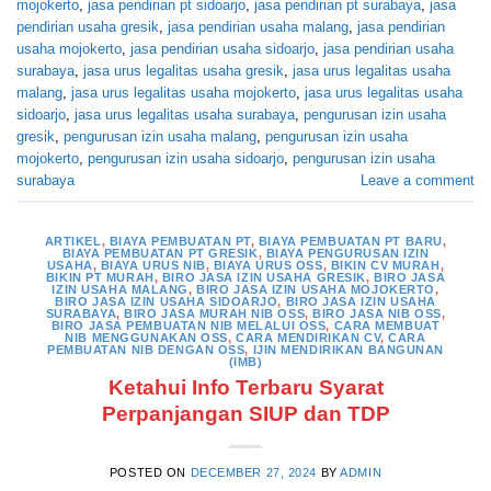
mojokerto
,
jasa pendirian pt sidoarjo
,
jasa pendirian pt surabaya
,
jasa
pendirian usaha gresik
,
jasa pendirian usaha malang
,
jasa pendirian
usaha mojokerto
,
jasa pendirian usaha sidoarjo
,
jasa pendirian usaha
surabaya
,
jasa urus legalitas usaha gresik
,
jasa urus legalitas usaha
malang
,
jasa urus legalitas usaha mojokerto
,
jasa urus legalitas usaha
sidoarjo
,
jasa urus legalitas usaha surabaya
,
pengurusan izin usaha
gresik
,
pengurusan izin usaha malang
,
pengurusan izin usaha
mojokerto
,
pengurusan izin usaha sidoarjo
,
pengurusan izin usaha
surabaya
Leave a comment
ARTIKEL
,
BIAYA PEMBUATAN PT
,
BIAYA PEMBUATAN PT BARU
,
BIAYA PEMBUATAN PT GRESIK
,
BIAYA PENGURUSAN IZIN
USAHA
,
BIAYA URUS NIB
,
BIAYA URUS OSS
,
BIKIN CV MURAH
,
BIKIN PT MURAH
,
BIRO JASA IZIN USAHA GRESIK
,
BIRO JASA
IZIN USAHA MALANG
,
BIRO JASA IZIN USAHA MOJOKERTO
,
BIRO JASA IZIN USAHA SIDOARJO
,
BIRO JASA IZIN USAHA
SURABAYA
,
BIRO JASA MURAH NIB OSS
,
BIRO JASA NIB OSS
,
BIRO JASA PEMBUATAN NIB MELALUI OSS
,
CARA MEMBUAT
NIB MENGGUNAKAN OSS
,
CARA MENDIRIKAN CV
,
CARA
PEMBUATAN NIB DENGAN OSS
,
IJIN MENDIRIKAN BANGUNAN
(IMB)
Ketahui Info Terbaru Syarat
Perpanjangan SIUP dan TDP
POSTED ON
DECEMBER 27, 2024
BY
ADMIN