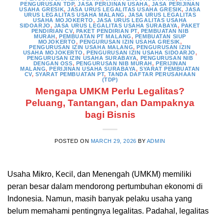
PENGURUSAN TDP
,
JASA PERIJINAN USAHA
,
JASA PERIJINAN
USAHA GRESIK
,
JASA URUS LEGALITAS USAHA GRESIK
,
JASA
URUS LEGALITAS USAHA MALANG
,
JASA URUS LEGALITAS
USAHA MOJOKERTO
,
JASA URUS LEGALITAS USAHA
SIDOARJO
,
JASA URUS LEGALITAS USAHA SURABAYA
,
PAKET
PENDIRIAN CV
,
PAKET PENDIRIAN PT
,
PEMBUATAN NIB
MURAH
,
PEMBUATAN PT MALANG
,
PEMBUATAN SIUP
MOJOKERTO
,
PENGURUSAN IZIN USAHA GRESIK
,
PENGURUSAN IZIN USAHA MALANG
,
PENGURUSAN IZIN
USAHA MOJOKERTO
,
PENGURUSAN IZIN USAHA SIDOARJO
,
PENGURUSAN IZIN USAHA SURABAYA
,
PENGURUSAN NIB
DENGAN OSS
,
PENGURUSAN NIB MURAH
,
PERIJINAN
MALANG
,
PERIJINAN USAHA SURABAYA
,
SYARAT PEMBUATAN
CV
,
SYARAT PEMBUATAN PT
,
TANDA DAFTAR PERUSAHAAN
(TDP)
Mengapa UMKM Perlu Legalitas?
Peluang, Tantangan, dan Dampaknya
bagi Bisnis
POSTED ON
MARCH 29, 2026
BY
ADMIN
Usaha Mikro, Kecil, dan Menengah (UMKM) memiliki
peran besar dalam mendorong pertumbuhan ekonomi di
Indonesia. Namun, masih banyak pelaku usaha yang
belum memahami pentingnya legalitas. Padahal, legalitas