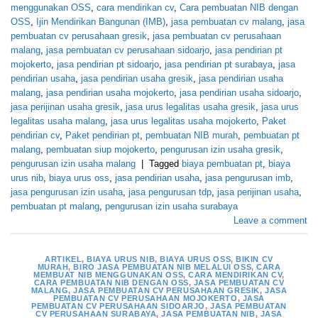
menggunakan OSS
,
cara mendirikan cv
,
Cara pembuatan NIB dengan
OSS
,
Ijin Mendirikan Bangunan (IMB)
,
jasa pembuatan cv malang
,
jasa
pembuatan cv perusahaan gresik
,
jasa pembuatan cv perusahaan
malang
,
jasa pembuatan cv perusahaan sidoarjo
,
jasa pendirian pt
mojokerto
,
jasa pendirian pt sidoarjo
,
jasa pendirian pt surabaya
,
jasa
pendirian usaha
,
jasa pendirian usaha gresik
,
jasa pendirian usaha
malang
,
jasa pendirian usaha mojokerto
,
jasa pendirian usaha sidoarjo
,
jasa perijinan usaha gresik
,
jasa urus legalitas usaha gresik
,
jasa urus
legalitas usaha malang
,
jasa urus legalitas usaha mojokerto
,
Paket
pendirian cv
,
Paket pendirian pt
,
pembuatan NIB murah
,
pembuatan pt
malang
,
pembuatan siup mojokerto
,
pengurusan izin usaha gresik
,
pengurusan izin usaha malang
|
Tagged
biaya pembuatan pt
,
biaya
urus nib
,
biaya urus oss
,
jasa pendirian usaha
,
jasa pengurusan imb
,
jasa pengurusan izin usaha
,
jasa pengurusan tdp
,
jasa perijinan usaha
,
pembuatan pt malang
,
pengurusan izin usaha surabaya
Leave a comment
ARTIKEL
,
BIAYA URUS NIB
,
BIAYA URUS OSS
,
BIKIN CV
MURAH
,
BIRO JASA PEMBUATAN NIB MELALUI OSS
,
CARA
MEMBUAT NIB MENGGUNAKAN OSS
,
CARA MENDIRIKAN CV
,
CARA PEMBUATAN NIB DENGAN OSS
,
JASA PEMBUATAN CV
MALANG
,
JASA PEMBUATAN CV PERUSAHAAN GRESIK
,
JASA
PEMBUATAN CV PERUSAHAAN MOJOKERTO
,
JASA
PEMBUATAN CV PERUSAHAAN SIDOARJO
,
JASA PEMBUATAN
CV PERUSAHAAN SURABAYA
,
JASA PEMBUATAN NIB
,
JASA