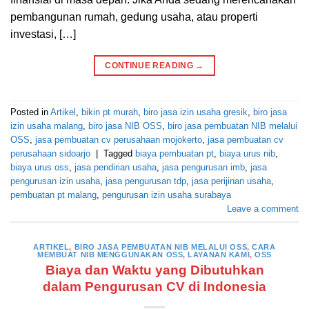
pembangunan rumah, gedung usaha, atau properti
investasi, […]
CONTINUE READING
→
Posted in
Artikel
,
bikin pt murah
,
biro jasa izin usaha gresik
,
biro jasa
izin usaha malang
,
biro jasa NIB OSS
,
biro jasa pembuatan NIB melalui
OSS
,
jasa pembuatan cv perusahaan mojokerto
,
jasa pembuatan cv
perusahaan sidoarjo
|
Tagged
biaya pembuatan pt
,
biaya urus nib
,
biaya urus oss
,
jasa pendirian usaha
,
jasa pengurusan imb
,
jasa
pengurusan izin usaha
,
jasa pengurusan tdp
,
jasa perijinan usaha
,
pembuatan pt malang
,
pengurusan izin usaha surabaya
Leave a comment
ARTIKEL
,
BIRO JASA PEMBUATAN NIB MELALUI OSS
,
CARA
MEMBUAT NIB MENGGUNAKAN OSS
,
LAYANAN KAMI
,
OSS
Biaya dan Waktu yang Dibutuhkan
dalam Pengurusan CV di Indonesia