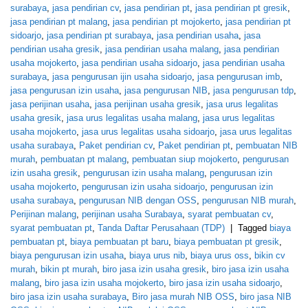
surabaya
,
jasa pendirian cv
,
jasa pendirian pt
,
jasa pendirian pt gresik
,
jasa pendirian pt malang
,
jasa pendirian pt mojokerto
,
jasa pendirian pt
sidoarjo
,
jasa pendirian pt surabaya
,
jasa pendirian usaha
,
jasa
pendirian usaha gresik
,
jasa pendirian usaha malang
,
jasa pendirian
usaha mojokerto
,
jasa pendirian usaha sidoarjo
,
jasa pendirian usaha
surabaya
,
jasa pengurusan ijin usaha sidoarjo
,
jasa pengurusan imb
,
jasa pengurusan izin usaha
,
jasa pengurusan NIB
,
jasa pengurusan tdp
,
jasa perijinan usaha
,
jasa perijinan usaha gresik
,
jasa urus legalitas
usaha gresik
,
jasa urus legalitas usaha malang
,
jasa urus legalitas
usaha mojokerto
,
jasa urus legalitas usaha sidoarjo
,
jasa urus legalitas
usaha surabaya
,
Paket pendirian cv
,
Paket pendirian pt
,
pembuatan NIB
murah
,
pembuatan pt malang
,
pembuatan siup mojokerto
,
pengurusan
izin usaha gresik
,
pengurusan izin usaha malang
,
pengurusan izin
usaha mojokerto
,
pengurusan izin usaha sidoarjo
,
pengurusan izin
usaha surabaya
,
pengurusan NIB dengan OSS
,
pengurusan NIB murah
,
Perijinan malang
,
perijinan usaha Surabaya
,
syarat pembuatan cv
,
syarat pembuatan pt
,
Tanda Daftar Perusahaan (TDP)
|
Tagged
biaya
pembuatan pt
,
biaya pembuatan pt baru
,
biaya pembuatan pt gresik
,
biaya pengurusan izin usaha
,
biaya urus nib
,
biaya urus oss
,
bikin cv
murah
,
bikin pt murah
,
biro jasa izin usaha gresik
,
biro jasa izin usaha
malang
,
biro jasa izin usaha mojokerto
,
biro jasa izin usaha sidoarjo
,
biro jasa izin usaha surabaya
,
Biro jasa murah NIB OSS
,
biro jasa NIB