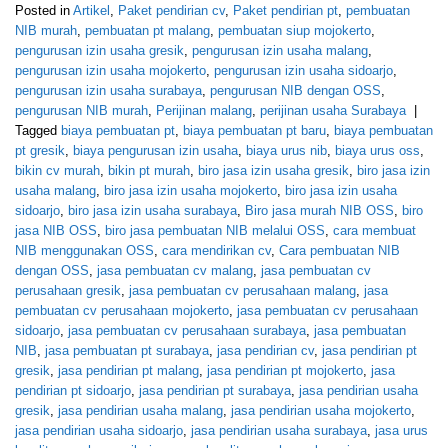
Posted in
Artikel
,
Paket pendirian cv
,
Paket pendirian pt
,
pembuatan
NIB murah
,
pembuatan pt malang
,
pembuatan siup mojokerto
,
pengurusan izin usaha gresik
,
pengurusan izin usaha malang
,
pengurusan izin usaha mojokerto
,
pengurusan izin usaha sidoarjo
,
pengurusan izin usaha surabaya
,
pengurusan NIB dengan OSS
,
pengurusan NIB murah
,
Perijinan malang
,
perijinan usaha Surabaya
|
Tagged
biaya pembuatan pt
,
biaya pembuatan pt baru
,
biaya pembuatan
pt gresik
,
biaya pengurusan izin usaha
,
biaya urus nib
,
biaya urus oss
,
bikin cv murah
,
bikin pt murah
,
biro jasa izin usaha gresik
,
biro jasa izin
usaha malang
,
biro jasa izin usaha mojokerto
,
biro jasa izin usaha
sidoarjo
,
biro jasa izin usaha surabaya
,
Biro jasa murah NIB OSS
,
biro
jasa NIB OSS
,
biro jasa pembuatan NIB melalui OSS
,
cara membuat
NIB menggunakan OSS
,
cara mendirikan cv
,
Cara pembuatan NIB
dengan OSS
,
jasa pembuatan cv malang
,
jasa pembuatan cv
perusahaan gresik
,
jasa pembuatan cv perusahaan malang
,
jasa
pembuatan cv perusahaan mojokerto
,
jasa pembuatan cv perusahaan
sidoarjo
,
jasa pembuatan cv perusahaan surabaya
,
jasa pembuatan
NIB
,
jasa pembuatan pt surabaya
,
jasa pendirian cv
,
jasa pendirian pt
gresik
,
jasa pendirian pt malang
,
jasa pendirian pt mojokerto
,
jasa
pendirian pt sidoarjo
,
jasa pendirian pt surabaya
,
jasa pendirian usaha
gresik
,
jasa pendirian usaha malang
,
jasa pendirian usaha mojokerto
,
jasa pendirian usaha sidoarjo
,
jasa pendirian usaha surabaya
,
jasa urus