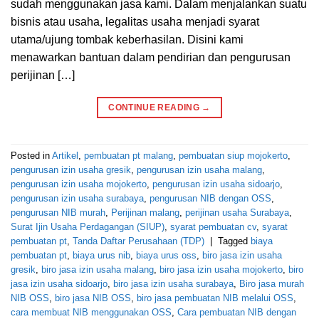
sudah menggunakan jasa kami. Dalam menjalankan suatu
bisnis atau usaha, legalitas usaha menjadi syarat
utama/ujung tombak keberhasilan. Disini kami
menawarkan bantuan dalam pendirian dan pengurusan
perijinan […]
CONTINUE READING
→
Posted in
Artikel
,
pembuatan pt malang
,
pembuatan siup mojokerto
,
pengurusan izin usaha gresik
,
pengurusan izin usaha malang
,
pengurusan izin usaha mojokerto
,
pengurusan izin usaha sidoarjo
,
pengurusan izin usaha surabaya
,
pengurusan NIB dengan OSS
,
pengurusan NIB murah
,
Perijinan malang
,
perijinan usaha Surabaya
,
Surat Ijin Usaha Perdagangan (SIUP)
,
syarat pembuatan cv
,
syarat
pembuatan pt
,
Tanda Daftar Perusahaan (TDP)
|
Tagged
biaya
pembuatan pt
,
biaya urus nib
,
biaya urus oss
,
biro jasa izin usaha
gresik
,
biro jasa izin usaha malang
,
biro jasa izin usaha mojokerto
,
biro
jasa izin usaha sidoarjo
,
biro jasa izin usaha surabaya
,
Biro jasa murah
NIB OSS
,
biro jasa NIB OSS
,
biro jasa pembuatan NIB melalui OSS
,
cara membuat NIB menggunakan OSS
,
Cara pembuatan NIB dengan