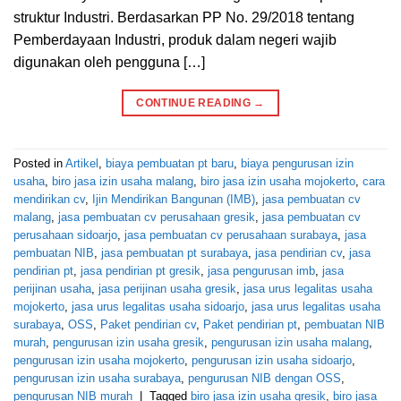
struktur Industri. Berdasarkan PP No. 29/2018 tentang
Pemberdayaan Industri, produk dalam negeri wajib
digunakan oleh pengguna […]
CONTINUE READING
→
Posted in
Artikel
,
biaya pembuatan pt baru
,
biaya pengurusan izin
usaha
,
biro jasa izin usaha malang
,
biro jasa izin usaha mojokerto
,
cara
mendirikan cv
,
Ijin Mendirikan Bangunan (IMB)
,
jasa pembuatan cv
malang
,
jasa pembuatan cv perusahaan gresik
,
jasa pembuatan cv
perusahaan sidoarjo
,
jasa pembuatan cv perusahaan surabaya
,
jasa
pembuatan NIB
,
jasa pembuatan pt surabaya
,
jasa pendirian cv
,
jasa
pendirian pt
,
jasa pendirian pt gresik
,
jasa pengurusan imb
,
jasa
perijinan usaha
,
jasa perijinan usaha gresik
,
jasa urus legalitas usaha
mojokerto
,
jasa urus legalitas usaha sidoarjo
,
jasa urus legalitas usaha
surabaya
,
OSS
,
Paket pendirian cv
,
Paket pendirian pt
,
pembuatan NIB
murah
,
pengurusan izin usaha gresik
,
pengurusan izin usaha malang
,
pengurusan izin usaha mojokerto
,
pengurusan izin usaha sidoarjo
,
pengurusan izin usaha surabaya
,
pengurusan NIB dengan OSS
,
pengurusan NIB murah
|
Tagged
biro jasa izin usaha gresik
,
biro jasa