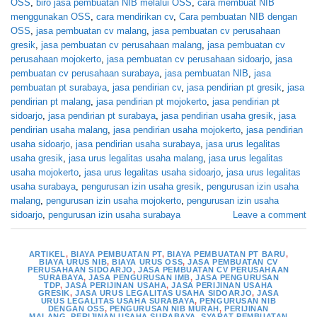
OSS
,
biro jasa pembuatan NIB melalui OSS
,
cara membuat NIB
menggunakan OSS
,
cara mendirikan cv
,
Cara pembuatan NIB dengan
OSS
,
jasa pembuatan cv malang
,
jasa pembuatan cv perusahaan
gresik
,
jasa pembuatan cv perusahaan malang
,
jasa pembuatan cv
perusahaan mojokerto
,
jasa pembuatan cv perusahaan sidoarjo
,
jasa
pembuatan cv perusahaan surabaya
,
jasa pembuatan NIB
,
jasa
pembuatan pt surabaya
,
jasa pendirian cv
,
jasa pendirian pt gresik
,
jasa
pendirian pt malang
,
jasa pendirian pt mojokerto
,
jasa pendirian pt
sidoarjo
,
jasa pendirian pt surabaya
,
jasa pendirian usaha gresik
,
jasa
pendirian usaha malang
,
jasa pendirian usaha mojokerto
,
jasa pendirian
usaha sidoarjo
,
jasa pendirian usaha surabaya
,
jasa urus legalitas
usaha gresik
,
jasa urus legalitas usaha malang
,
jasa urus legalitas
usaha mojokerto
,
jasa urus legalitas usaha sidoarjo
,
jasa urus legalitas
usaha surabaya
,
pengurusan izin usaha gresik
,
pengurusan izin usaha
malang
,
pengurusan izin usaha mojokerto
,
pengurusan izin usaha
sidoarjo
,
pengurusan izin usaha surabaya
Leave a comment
ARTIKEL
,
BIAYA PEMBUATAN PT
,
BIAYA PEMBUATAN PT BARU
,
BIAYA URUS NIB
,
BIAYA URUS OSS
,
JASA PEMBUATAN CV
PERUSAHAAN SIDOARJO
,
JASA PEMBUATAN CV PERUSAHAAN
SURABAYA
,
JASA PENGURUSAN IMB
,
JASA PENGURUSAN
TDP
,
JASA PERIJINAN USAHA
,
JASA PERIJINAN USAHA
GRESIK
,
JASA URUS LEGALITAS USAHA SIDOARJO
,
JASA
URUS LEGALITAS USAHA SURABAYA
,
PENGURUSAN NIB
DENGAN OSS
,
PENGURUSAN NIB MURAH
,
PERIJINAN
MALANG
,
PERIJINAN USAHA SURABAYA
,
SYARAT PEMBUATAN