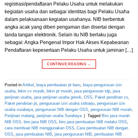
registrasi/pendaftaran Pelaku Usaha untuk melakukan
kegiatan usaha dan sebagai identitas bagi Pelaku Usaha
dalam pelaksanaan kegiatan usahanya. NIB berbentuk
angka acak yang diberi pengaman dan disertai dengan
tanda tangan elektronik. Selain itu NIB berlaku juga
sebagai: Angka Pengenal Impor Hak Akses Kepabeanan
Pendaftaran kepesertaan Pelaku Usaha untuk jaminan […]
CONTINUE READING
→
Posted in
Artikel
,
biaya pembuatan pt baru
,
biaya pengurusan izin
usaha
,
bikin cv murah
,
bikin pt murah
,
jasa pengurusan tdp
,
jasa
perijinan usaha
,
jasa perijinan usaha gresik
,
OSS
,
Paket pendirian cv
,
Paket pendirian pt
,
pengurusan izin usaha sidoarjo
,
pengurusan izin
usaha surabaya
,
pengurusan NIB dengan OSS
,
pengurusan NIB murah
,
Perijinan malang
,
perijinan usaha Surabaya
|
Tagged
Biro jasa murah
NIB OSS
,
biro jasa NIB OSS
,
biro jasa pembuatan NIB melalui OSS
,
cara membuat NIB menggunakan OSS
,
Cara pembuatan NIB dengan
OSS
,
jasa pembuatan NIB
,
jasa pengurusan NIB
,
pembuatan NIB