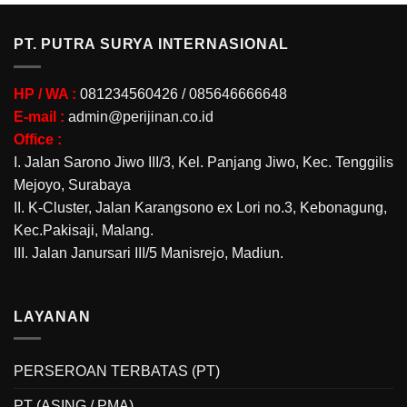
PT. PUTRA SURYA INTERNASIONAL
HP / WA :
081234560426 / 085646666648
E-mail :
admin@perijinan.co.id
Office :
I. Jalan Sarono Jiwo III/3, Kel. Panjang Jiwo, Kec. Tenggilis
Mejoyo, Surabaya
II. K-Cluster, Jalan Karangsono ex Lori no.3, Kebonagung,
Kec.Pakisaji, Malang.
III. Jalan Janursari III/5 Manisrejo, Madiun.
LAYANAN
PERSEROAN TERBATAS (PT)
PT (ASING / PMA)