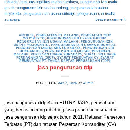
sidoarjo
,
jasa urus legalitas usaha surabaya
,
pengurusan izin usaha
gresik
,
pengurusan izin usaha malang
,
pengurusan izin usaha
mojokerto
,
pengurusan izin usaha sidoarjo
,
pengurusan izin usaha
surabaya
Leave a comment
ARTIKEL
,
PEMBUATAN PT MALANG
,
PEMBUATAN SIUP
MOJOKERTO
,
PENGURUSAN IZIN USAHA GRESIK
,
PENGURUSAN IZIN USAHA MALANG
,
PENGURUSAN IZIN
USAHA MOJOKERTO
,
PENGURUSAN IZIN USAHA SIDOARJO
,
PENGURUSAN IZIN USAHA SURABAYA
,
PENGURUSAN NIB
DENGAN OSS
,
PENGURUSAN NIB MURAH
,
PERIJINAN
MALANG
,
PERIJINAN USAHA SURABAYA
,
SURAT IJIN USAHA
PERDAGANGAN (SIUP)
,
SYARAT PEMBUATAN CV
,
SYARAT
PEMBUATAN PT
,
TANDA DAFTAR PERUSAHAAN (TDP)
jasa pengurusan tdp
POSTED ON
MAY 7, 2024
BY
ADMIN
jasa pengurusan tdp Kami PUTRA JASA, perusahaan
yang berkecimpung dibidang jasa pendirian usaha dan
jasa pengurusan tdp sejak tahun 2011. Ratusan Perseroan
Terbatas (PT) dan ratusan Perseroan Komanditer (CV)