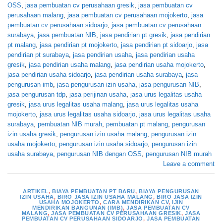
OSS
,
jasa pembuatan cv perusahaan gresik
,
jasa pembuatan cv
perusahaan malang
,
jasa pembuatan cv perusahaan mojokerto
,
jasa
pembuatan cv perusahaan sidoarjo
,
jasa pembuatan cv perusahaan
surabaya
,
jasa pembuatan NIB
,
jasa pendirian pt gresik
,
jasa pendirian
pt malang
,
jasa pendirian pt mojokerto
,
jasa pendirian pt sidoarjo
,
jasa
pendirian pt surabaya
,
jasa pendirian usaha
,
jasa pendirian usaha
gresik
,
jasa pendirian usaha malang
,
jasa pendirian usaha mojokerto
,
jasa pendirian usaha sidoarjo
,
jasa pendirian usaha surabaya
,
jasa
pengurusan imb
,
jasa pengurusan izin usaha
,
jasa pengurusan NIB
,
jasa pengurusan tdp
,
jasa perijinan usaha
,
jasa urus legalitas usaha
gresik
,
jasa urus legalitas usaha malang
,
jasa urus legalitas usaha
mojokerto
,
jasa urus legalitas usaha sidoarjo
,
jasa urus legalitas usaha
surabaya
,
pembuatan NIB murah
,
pembuatan pt malang
,
pengurusan
izin usaha gresik
,
pengurusan izin usaha malang
,
pengurusan izin
usaha mojokerto
,
pengurusan izin usaha sidoarjo
,
pengurusan izin
usaha surabaya
,
pengurusan NIB dengan OSS
,
pengurusan NIB murah
Leave a comment
ARTIKEL
,
BIAYA PEMBUATAN PT BARU
,
BIAYA PENGURUSAN
IZIN USAHA
,
BIRO JASA IZIN USAHA MALANG
,
BIRO JASA IZIN
USAHA MOJOKERTO
,
CARA MENDIRIKAN CV
,
IJIN
MENDIRIKAN BANGUNAN (IMB)
,
JASA PEMBUATAN CV
MALANG
,
JASA PEMBUATAN CV PERUSAHAAN GRESIK
,
JASA
PEMBUATAN CV PERUSAHAAN SIDOARJO
,
JASA PEMBUATAN