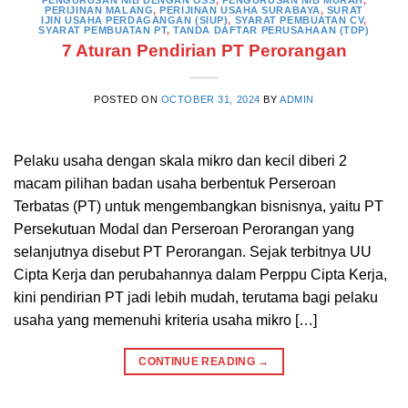
PERIJINAN MALANG
,
PERIJINAN USAHA SURABAYA
,
SURAT
IJIN USAHA PERDAGANGAN (SIUP)
,
SYARAT PEMBUATAN CV
,
SYARAT PEMBUATAN PT
,
TANDA DAFTAR PERUSAHAAN (TDP)
7 Aturan Pendirian PT Perorangan
POSTED ON
OCTOBER 31, 2024
BY
ADMIN
Pelaku usaha dengan skala mikro dan kecil diberi 2
macam pilihan badan usaha berbentuk Perseroan
Terbatas (PT) untuk mengembangkan bisnisnya, yaitu PT
Persekutuan Modal dan Perseroan Perorangan yang
selanjutnya disebut PT Perorangan. Sejak terbitnya UU
Cipta Kerja dan perubahannya dalam Perppu Cipta Kerja,
kini pendirian PT jadi lebih mudah, terutama bagi pelaku
usaha yang memenuhi kriteria usaha mikro […]
CONTINUE READING
→