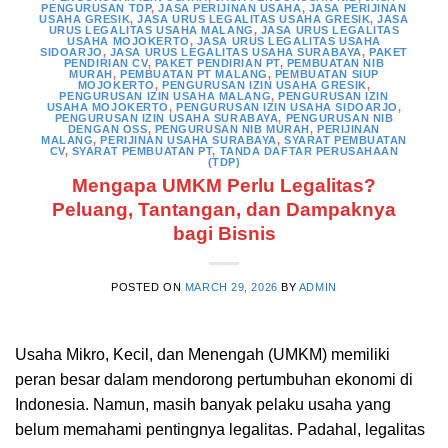
PENGURUSAN TDP
,
JASA PERIJINAN USAHA
,
JASA PERIJINAN
USAHA GRESIK
,
JASA URUS LEGALITAS USAHA GRESIK
,
JASA
URUS LEGALITAS USAHA MALANG
,
JASA URUS LEGALITAS
USAHA MOJOKERTO
,
JASA URUS LEGALITAS USAHA
SIDOARJO
,
JASA URUS LEGALITAS USAHA SURABAYA
,
PAKET
PENDIRIAN CV
,
PAKET PENDIRIAN PT
,
PEMBUATAN NIB
MURAH
,
PEMBUATAN PT MALANG
,
PEMBUATAN SIUP
MOJOKERTO
,
PENGURUSAN IZIN USAHA GRESIK
,
PENGURUSAN IZIN USAHA MALANG
,
PENGURUSAN IZIN
USAHA MOJOKERTO
,
PENGURUSAN IZIN USAHA SIDOARJO
,
PENGURUSAN IZIN USAHA SURABAYA
,
PENGURUSAN NIB
DENGAN OSS
,
PENGURUSAN NIB MURAH
,
PERIJINAN
MALANG
,
PERIJINAN USAHA SURABAYA
,
SYARAT PEMBUATAN
CV
,
SYARAT PEMBUATAN PT
,
TANDA DAFTAR PERUSAHAAN
(TDP)
Mengapa UMKM Perlu Legalitas?
Peluang, Tantangan, dan Dampaknya
bagi Bisnis
POSTED ON
MARCH 29, 2026
BY
ADMIN
Usaha Mikro, Kecil, dan Menengah (UMKM) memiliki
peran besar dalam mendorong pertumbuhan ekonomi di
Indonesia. Namun, masih banyak pelaku usaha yang
belum memahami pentingnya legalitas. Padahal, legalitas