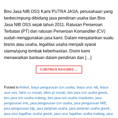
Biro Jasa NIB OSS Kami PUTRA JASA, perusahaan yang
berkecimpung dibidang jasa pendirian usaha dan Biro
Jasa NIB OSS sejak tahun 2011. Ratusan Perseroan
Terbatas (PT) dan ratusan Perseroan Komanditer (CV)
sudah menggunakan jasa kami. Dalam menjalankan suatu
bisnis atau usaha, legalitas usaha menjadi syarat
utama/ujung tombak keberhasilan. Disini kami
menawarkan bantuan dalam pendirian dan […]
CONTINUE READING
→
Posted in
Artikel
,
biaya pengurusan izin usaha
,
biaya urus nib
,
biaya
urus oss
,
bikin cv murah
,
bikin pt murah
,
biro jasa izin usaha gresik
,
biro jasa izin usaha malang
,
biro jasa izin usaha mojokerto
,
jasa
pengurusan imb
,
jasa pengurusan izin usaha
,
jasa pengurusan NIB
,
jasa pengurusan tdp
,
jasa perijinan usaha
,
jasa perijinan usaha gresik
,
jasa urus legalitas usaha gresik
,
jasa urus legalitas usaha malang
,
jasa