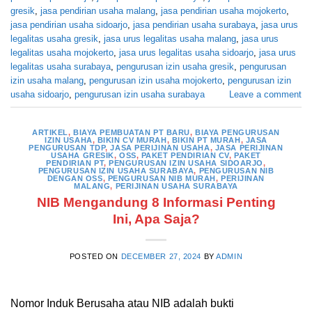
gresik
,
jasa pendirian usaha malang
,
jasa pendirian usaha mojokerto
,
jasa pendirian usaha sidoarjo
,
jasa pendirian usaha surabaya
,
jasa urus
legalitas usaha gresik
,
jasa urus legalitas usaha malang
,
jasa urus
legalitas usaha mojokerto
,
jasa urus legalitas usaha sidoarjo
,
jasa urus
legalitas usaha surabaya
,
pengurusan izin usaha gresik
,
pengurusan
izin usaha malang
,
pengurusan izin usaha mojokerto
,
pengurusan izin
usaha sidoarjo
,
pengurusan izin usaha surabaya
Leave a comment
ARTIKEL
,
BIAYA PEMBUATAN PT BARU
,
BIAYA PENGURUSAN
IZIN USAHA
,
BIKIN CV MURAH
,
BIKIN PT MURAH
,
JASA
PENGURUSAN TDP
,
JASA PERIJINAN USAHA
,
JASA PERIJINAN
USAHA GRESIK
,
OSS
,
PAKET PENDIRIAN CV
,
PAKET
PENDIRIAN PT
,
PENGURUSAN IZIN USAHA SIDOARJO
,
PENGURUSAN IZIN USAHA SURABAYA
,
PENGURUSAN NIB
DENGAN OSS
,
PENGURUSAN NIB MURAH
,
PERIJINAN
MALANG
,
PERIJINAN USAHA SURABAYA
NIB Mengandung 8 Informasi Penting
Ini, Apa Saja?
POSTED ON
DECEMBER 27, 2024
BY
ADMIN
Nomor Induk Berusaha atau NIB adalah bukti