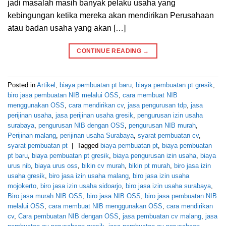
jadi masalah masih banyak pelaku usaha yang
kebingungan ketika mereka akan mendirikan Perusahaan
atau badan usaha yang akan […]
CONTINUE READING
→
Posted in
Artikel
,
biaya pembuatan pt baru
,
biaya pembuatan pt gresik
,
biro jasa pembuatan NIB melalui OSS
,
cara membuat NIB
menggunakan OSS
,
cara mendirikan cv
,
jasa pengurusan tdp
,
jasa
perijinan usaha
,
jasa perijinan usaha gresik
,
pengurusan izin usaha
surabaya
,
pengurusan NIB dengan OSS
,
pengurusan NIB murah
,
Perijinan malang
,
perijinan usaha Surabaya
,
syarat pembuatan cv
,
syarat pembuatan pt
|
Tagged
biaya pembuatan pt
,
biaya pembuatan
pt baru
,
biaya pembuatan pt gresik
,
biaya pengurusan izin usaha
,
biaya
urus nib
,
biaya urus oss
,
bikin cv murah
,
bikin pt murah
,
biro jasa izin
usaha gresik
,
biro jasa izin usaha malang
,
biro jasa izin usaha
mojokerto
,
biro jasa izin usaha sidoarjo
,
biro jasa izin usaha surabaya
,
Biro jasa murah NIB OSS
,
biro jasa NIB OSS
,
biro jasa pembuatan NIB
melalui OSS
,
cara membuat NIB menggunakan OSS
,
cara mendirikan
cv
,
Cara pembuatan NIB dengan OSS
,
jasa pembuatan cv malang
,
jasa