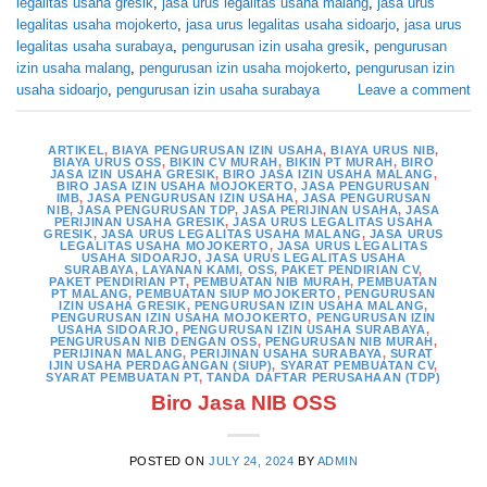
legalitas usaha gresik
,
jasa urus legalitas usaha malang
,
jasa urus
legalitas usaha mojokerto
,
jasa urus legalitas usaha sidoarjo
,
jasa urus
legalitas usaha surabaya
,
pengurusan izin usaha gresik
,
pengurusan
izin usaha malang
,
pengurusan izin usaha mojokerto
,
pengurusan izin
usaha sidoarjo
,
pengurusan izin usaha surabaya
Leave a comment
ARTIKEL
,
BIAYA PENGURUSAN IZIN USAHA
,
BIAYA URUS NIB
,
BIAYA URUS OSS
,
BIKIN CV MURAH
,
BIKIN PT MURAH
,
BIRO
JASA IZIN USAHA GRESIK
,
BIRO JASA IZIN USAHA MALANG
,
BIRO JASA IZIN USAHA MOJOKERTO
,
JASA PENGURUSAN
IMB
,
JASA PENGURUSAN IZIN USAHA
,
JASA PENGURUSAN
NIB
,
JASA PENGURUSAN TDP
,
JASA PERIJINAN USAHA
,
JASA
PERIJINAN USAHA GRESIK
,
JASA URUS LEGALITAS USAHA
GRESIK
,
JASA URUS LEGALITAS USAHA MALANG
,
JASA URUS
LEGALITAS USAHA MOJOKERTO
,
JASA URUS LEGALITAS
USAHA SIDOARJO
,
JASA URUS LEGALITAS USAHA
SURABAYA
,
LAYANAN KAMI
,
OSS
,
PAKET PENDIRIAN CV
,
PAKET PENDIRIAN PT
,
PEMBUATAN NIB MURAH
,
PEMBUATAN
PT MALANG
,
PEMBUATAN SIUP MOJOKERTO
,
PENGURUSAN
IZIN USAHA GRESIK
,
PENGURUSAN IZIN USAHA MALANG
,
PENGURUSAN IZIN USAHA MOJOKERTO
,
PENGURUSAN IZIN
USAHA SIDOARJO
,
PENGURUSAN IZIN USAHA SURABAYA
,
PENGURUSAN NIB DENGAN OSS
,
PENGURUSAN NIB MURAH
,
PERIJINAN MALANG
,
PERIJINAN USAHA SURABAYA
,
SURAT
IJIN USAHA PERDAGANGAN (SIUP)
,
SYARAT PEMBUATAN CV
,
SYARAT PEMBUATAN PT
,
TANDA DAFTAR PERUSAHAAN (TDP)
Biro Jasa NIB OSS
POSTED ON
JULY 24, 2024
BY
ADMIN