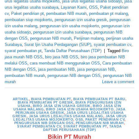
urus legalitas usaha mojokerto
,
jasa urus legalitas usaha sidoarjo
,
jasa
urus legalitas usaha surabaya
,
Layanan Kami
,
OSS
,
Paket pendirian
cv
,
Paket pendirian pt
,
pembuatan NIB murah
,
pembuatan pt malang
,
pembuatan siup mojokerto
,
pengurusan izin usaha gresik
,
pengurusan
izin usaha malang
,
pengurusan izin usaha mojokerto
,
pengurusan izin
usaha sidoarjo
,
pengurusan izin usaha surabaya
,
pengurusan NIB
dengan OSS
,
pengurusan NIB murah
,
Perijinan malang
,
perijinan usaha
Surabaya
,
Surat Ijin Usaha Perdagangan (SIUP)
,
syarat pembuatan cv
,
syarat pembuatan pt
,
Tanda Daftar Perusahaan (TDP)
|
Tagged
Biro
jasa murah NIB OSS
,
biro jasa NIB OSS
,
biro jasa pembuatan NIB
melalui OSS
,
cara membuat NIB menggunakan OSS
,
Cara pembuatan
NIB dengan OSS
,
jasa pembuatan NIB
,
jasa pengurusan NIB
,
pembuatan NIB murah
,
pengurusan NIB dengan OSS
,
pengurusan NIB
murah
Leave a comment
ARTIKEL
,
BIAYA PEMBUATAN PT
,
BIAYA PEMBUATAN PT BARU
,
BIAYA PEMBUATAN PT GRESIK
,
BIAYA PENGURUSAN IZIN
USAHA
,
BIRO JASA IZIN USAHA GRESIK
,
BIRO JASA IZIN
USAHA MALANG
,
BIRO JASA IZIN USAHA MOJOKERTO
,
JASA
PERIJINAN USAHA GRESIK
,
JASA URUS LEGALITAS USAHA
GRESIK
,
JASA URUS LEGALITAS USAHA MALANG
,
JASA URUS
LEGALITAS USAHA MOJOKERTO
,
OSS
,
PAKET PENDIRIAN CV
,
PENGURUSAN NIB DENGAN OSS
,
PENGURUSAN NIB MURAH
,
SYARAT PEMBUATAN CV
,
SYARAT PEMBUATAN PT
,
TANDA
DAFTAR PERUSAHAAN (TDP)
Bikin PT Murah