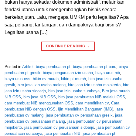
bukan hanya sekadar dokumen administratif, melainkan
fondasi utama untuk mengembangkan bisnis secara
berkelanjutan. Lalu, mengapa UMKM perlu legalitas? Apa
saja peluang, tantangan, dan dampaknya bagi bisnis?
Legalitas usaha […]
CONTINUE READING
→
Posted in
Artikel
,
biaya pembuatan pt
,
biaya pembuatan pt baru
,
biaya
pembuatan pt gresik
,
biaya pengurusan izin usaha
,
biaya urus nib
,
biaya urus oss
,
bikin cv murah
,
bikin pt murah
,
biro jasa izin usaha
gresik
,
biro jasa izin usaha malang
,
biro jasa izin usaha mojokerto
,
biro
jasa izin usaha sidoarjo
,
biro jasa izin usaha surabaya
,
Biro jasa murah
NIB OSS
,
biro jasa NIB OSS
,
biro jasa pembuatan NIB melalui OSS
,
cara membuat NIB menggunakan OSS
,
cara mendirikan cv
,
Cara
pembuatan NIB dengan OSS
,
Ijin Mendirikan Bangunan (IMB)
,
jasa
pembuatan cv malang
,
jasa pembuatan cv perusahaan gresik
,
jasa
pembuatan cv perusahaan malang
,
jasa pembuatan cv perusahaan
mojokerto
,
jasa pembuatan cv perusahaan sidoarjo
,
jasa pembuatan cv
perusahaan surabaya
,
jasa pembuatan NIB
,
jasa pembuatan pt