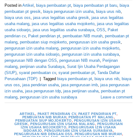
Posted in
Artikel
,
biaya pembuatan pt
,
biaya pembuatan pt baru
,
biaya
pembuatan pt gresik
,
biaya pengurusan izin usaha
,
biaya urus nib
,
biaya urus oss
,
jasa urus legalitas usaha gresik
,
jasa urus legalitas
usaha malang
,
jasa urus legalitas usaha mojokerto
,
jasa urus legalitas
usaha sidoarjo
,
jasa urus legalitas usaha surabaya
,
OSS
,
Paket
pendirian cv
,
Paket pendirian pt
,
pembuatan NIB murah
,
pembuatan pt
malang
,
pembuatan siup mojokerto
,
pengurusan izin usaha gresik
,
pengurusan izin usaha malang
,
pengurusan izin usaha mojokerto
,
pengurusan izin usaha sidoarjo
,
pengurusan izin usaha surabaya
,
pengurusan NIB dengan OSS
,
pengurusan NIB murah
,
Perijinan
malang
,
perijinan usaha Surabaya
,
Surat Ijin Usaha Perdagangan
(SIUP)
,
syarat pembuatan cv
,
syarat pembuatan pt
,
Tanda Daftar
Perusahaan (TDP)
|
Tagged
biaya pembuatan pt
,
biaya urus nib
,
biaya
urus oss
,
jasa pendirian usaha
,
jasa pengurusan imb
,
jasa pengurusan
izin usaha
,
jasa pengurusan tdp
,
jasa perijinan usaha
,
pembuatan pt
malang
,
pengurusan izin usaha surabaya
Leave a comment
ARTIKEL
,
PAKET PENDIRIAN CV
,
PAKET PENDIRIAN PT
,
PEMBUATAN NIB MURAH
,
PEMBUATAN PT MALANG
,
PEMBUATAN SIUP MOJOKERTO
,
PENGURUSAN IZIN USAHA
GRESIK
,
PENGURUSAN IZIN USAHA MALANG
,
PENGURUSAN
IZIN USAHA MOJOKERTO
,
PENGURUSAN IZIN USAHA
SIDOARJO
,
PENGURUSAN IZIN USAHA SURABAYA
,
PENGURUSAN NIB DENGAN OSS
,
PENGURUSAN NIB MURAH
,