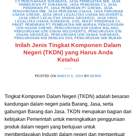
CV PERUSAHAAN SURABAYA
,
JASA PEMBUATAN NIB
,
JASA
PEMBUATAN PT SURABAYA
,
JASA PENDIRIAN CV
,
JASA
PENDIRIAN PT
,
JASA PENDIRIAN PT GRESIK
,
JASA
PENGURUSAN IMB
,
JASA PERIJINAN USAHA
,
JASA PERIJINAN
USAHA GRESIK
,
JASA URUS LEGALITAS USAHA MOJOKERTO
,
JASA URUS LEGALITAS USAHA SIDOARJO
,
JASA URUS
LEGALITAS USAHA SURABAYA
,
OSS
,
PAKET PENDIRIAN CV
,
PAKET PENDIRIAN PT
,
PEMBUATAN NIB MURAH
,
PENGURUSAN
IZIN USAHA GRESIK
,
PENGURUSAN IZIN USAHA MALANG
,
PENGURUSAN IZIN USAHA MOJOKERTO
,
PENGURUSAN IZIN
USAHA SIDOARJO
,
PENGURUSAN IZIN USAHA SURABAYA
,
PENGURUSAN NIB DENGAN OSS
,
PENGURUSAN NIB MURAH
Inilah Jenis Tingkat Komponen Dalam
Negeri (TKDN) yang Harus Anda
Ketahui
POSTED ON
MARCH 6, 2024
BY
ADMIN
Tingkat Komponen Dalam Negeri (TKDN) adalah besaran
kandungan dalam negeri pada Barang, Jasa, serta
gabungan Barang dan Jasa. TKDN merupakan bagian dari
kebijakan Pemerintah untuk meningkatkan penggunaan
produk dalam negeri yang bertujuan untuk
memberdayakan Industri dalam negeri dan memperkuat