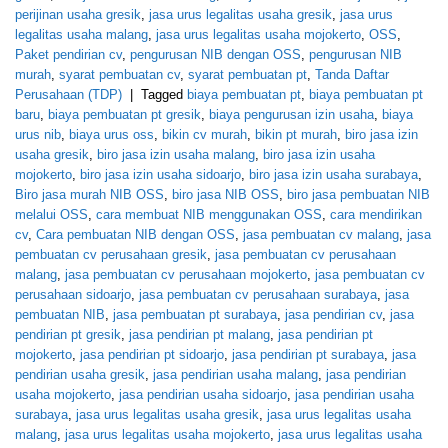
perijinan usaha gresik
,
jasa urus legalitas usaha gresik
,
jasa urus
legalitas usaha malang
,
jasa urus legalitas usaha mojokerto
,
OSS
,
Paket pendirian cv
,
pengurusan NIB dengan OSS
,
pengurusan NIB
murah
,
syarat pembuatan cv
,
syarat pembuatan pt
,
Tanda Daftar
Perusahaan (TDP)
|
Tagged
biaya pembuatan pt
,
biaya pembuatan pt
baru
,
biaya pembuatan pt gresik
,
biaya pengurusan izin usaha
,
biaya
urus nib
,
biaya urus oss
,
bikin cv murah
,
bikin pt murah
,
biro jasa izin
usaha gresik
,
biro jasa izin usaha malang
,
biro jasa izin usaha
mojokerto
,
biro jasa izin usaha sidoarjo
,
biro jasa izin usaha surabaya
,
Biro jasa murah NIB OSS
,
biro jasa NIB OSS
,
biro jasa pembuatan NIB
melalui OSS
,
cara membuat NIB menggunakan OSS
,
cara mendirikan
cv
,
Cara pembuatan NIB dengan OSS
,
jasa pembuatan cv malang
,
jasa
pembuatan cv perusahaan gresik
,
jasa pembuatan cv perusahaan
malang
,
jasa pembuatan cv perusahaan mojokerto
,
jasa pembuatan cv
perusahaan sidoarjo
,
jasa pembuatan cv perusahaan surabaya
,
jasa
pembuatan NIB
,
jasa pembuatan pt surabaya
,
jasa pendirian cv
,
jasa
pendirian pt gresik
,
jasa pendirian pt malang
,
jasa pendirian pt
mojokerto
,
jasa pendirian pt sidoarjo
,
jasa pendirian pt surabaya
,
jasa
pendirian usaha gresik
,
jasa pendirian usaha malang
,
jasa pendirian
usaha mojokerto
,
jasa pendirian usaha sidoarjo
,
jasa pendirian usaha
surabaya
,
jasa urus legalitas usaha gresik
,
jasa urus legalitas usaha
malang
,
jasa urus legalitas usaha mojokerto
,
jasa urus legalitas usaha