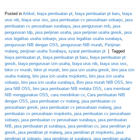
Posted in
Artikel
,
biaya pembuatan pt
,
biaya pembuatan pt baru
,
biaya
urus nib
,
biaya urus oss
,
jasa pembuatan cv perusahaan sidoarjo
,
jasa
pembuatan cv perusahaan surabaya
,
jasa pengurusan imb
,
jasa
pengurusan tdp
,
jasa perijinan usaha
,
jasa perijinan usaha gresik
,
jasa
urus legalitas usaha sidoarjo
,
jasa urus legalitas usaha surabaya
,
pengurusan NIB dengan OSS
,
pengurusan NIB murah
,
Perijinan
malang
,
perijinan usaha Surabaya
,
syarat pembuatan pt
|
Tagged
biaya pembuatan pt
,
biaya pembuatan pt baru
,
biaya pembuatan pt
gresik
,
biaya pengurusan izin usaha
,
biaya urus nib
,
biaya urus oss
,
bikin cv murah
,
bikin pt murah
,
biro jasa izin usaha gresik
,
biro jasa izin
usaha malang
,
biro jasa izin usaha mojokerto
,
biro jasa izin usaha
sidoarjo
,
biro jasa izin usaha surabaya
,
Biro jasa murah NIB OSS
,
biro
jasa NIB OSS
,
biro jasa pembuatan NIB melalui OSS
,
cara membuat
NIB menggunakan OSS
,
cara mendirikan cv
,
Cara pembuatan NIB
dengan OSS
,
jasa pembuatan cv malang
,
jasa pembuatan cv
perusahaan gresik
,
jasa pembuatan cv perusahaan malang
,
jasa
pembuatan cv perusahaan mojokerto
,
jasa pembuatan cv perusahaan
sidoarjo
,
jasa pembuatan cv perusahaan surabaya
,
jasa pembuatan
NIB
,
jasa pembuatan pt surabaya
,
jasa pendirian cv
,
jasa pendirian pt
gresik
,
jasa pendirian pt malang
,
jasa pendirian pt mojokerto
,
jasa
pendirian pt sidoarjo
,
jasa pendirian pt surabaya
,
jasa pendirian usaha