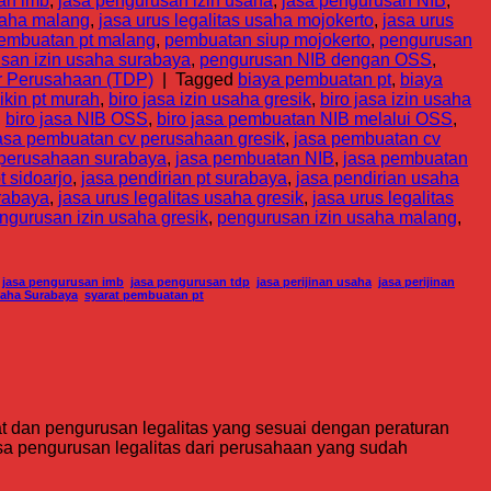
an imb
,
jasa pengurusan izin usaha
,
jasa pengurusan NIB
,
usaha malang
,
jasa urus legalitas usaha mojokerto
,
jasa urus
embuatan pt malang
,
pembuatan siup mojokerto
,
pengurusan
san izin usaha surabaya
,
pengurusan NIB dengan OSS
,
r Perusahaan (TDP)
|
Tagged
biaya pembuatan pt
,
biaya
ikin pt murah
,
biro jasa izin usaha gresik
,
biro jasa izin usaha
,
biro jasa NIB OSS
,
biro jasa pembuatan NIB melalui OSS
,
asa pembuatan cv perusahaan gresik
,
jasa pembuatan cv
 perusahaan surabaya
,
jasa pembuatan NIB
,
jasa pembuatan
t sidoarjo
,
jasa pendirian pt surabaya
,
jasa pendirian usaha
rabaya
,
jasa urus legalitas usaha gresik
,
jasa urus legalitas
ngurusan izin usaha gresik
,
pengurusan izin usaha malang
,
,
jasa pengurusan imb
,
jasa pengurusan tdp
,
jasa perijinan usaha
,
jasa perijinan
saha Surabaya
,
syarat pembuatan pt
 dan pengurusan legalitas yang sesuai dengan peraturan
sa pengurusan legalitas dari perusahaan yang sudah