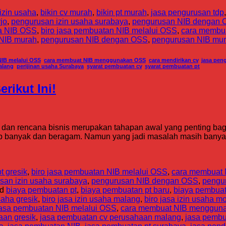
izin usaha
,
bikin cv murah
,
bikin pt murah
,
jasa pengurusan tdp
jo
,
pengurusan izin usaha surabaya
,
pengurusan NIB dengan
sa NIB OSS
,
biro jasa pembuatan NIB melalui OSS
,
cara membu
NIB murah
,
pengurusan NIB dengan OSS
,
pengurusan NIB mu
NIB melalui OSS
,
cara membuat NIB menggunakan OSS
,
cara mendirikan cv
,
jasa pen
alang
,
perijinan usaha Surabaya
,
syarat pembuatan cv
,
syarat pembuatan pt
rikut Ini!
n dan rencana bisnis merupakan tahapan awal yang penting 
ukup banyak dan beragam. Namun yang jadi masalah masih bany
t gresik
,
biro jasa pembuatan NIB melalui OSS
,
cara membuat
san izin usaha surabaya
,
pengurusan NIB dengan OSS
,
pengu
ed
biaya pembuatan pt
,
biaya pembuatan pt baru
,
biaya pembuat
saha gresik
,
biro jasa izin usaha malang
,
biro jasa izin usaha m
jasa pembuatan NIB melalui OSS
,
cara membuat NIB menggun
aan gresik
,
jasa pembuatan cv perusahaan malang
,
jasa pembu