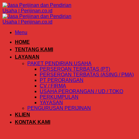
Skip
to
content
Menu
HOME
TENTANG KAMI
LAYANAN
PAKET PENDIRIAN USAHA
PERSEROAN TERBATAS (PT)
PERSEROAN TERBATAS (ASING / PMA)
PT PERORANGAN
CV / FIRMA
USAHA PERORANGAN / UD / TOKO
PERKUMPULAN
YAYASAN
PENGURUSAN PERIJINAN
KLIEN
KONTAK KAMI
Category Archives:
penguru