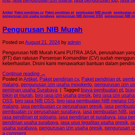
imb
,
jasa pengurusan izin usaha
,
jasa pengurusan tdp
,
jasa p
Artikel
,
Paket pendirian cv
,
Paket pendirian pt
,
pembuatan NIB murah
,
pembuatan p
pengurusan izin usaha surabaya
,
pengurusan NIB dengan OSS
,
pengurusan NIB m
Pengurusan NIB Murah
Posted on
August 21, 2024
by
admin
Pengurusan NIB Murah Kami PUTRA JASA, perusahaan yang b
(PT) dan ratusan Perseroan Komanditer (CV) sudah menggunak
keberhasilan. Disini kami menawarkan bantuan dalam pendiri
Continue reading
→
Posted in
Artikel
,
Paket pendirian cv
,
Paket pendirian pt
,
pemb
malang
,
pengurusan izin usaha mojokerto
,
pengurusan izin us
perijinan usaha Surabaya
|
Tagged
biaya pembuatan pt
,
biay
bikin pt murah
,
biro jasa izin usaha gresik
,
biro jasa izin usah
OSS
,
biro jasa NIB OSS
,
biro jasa pembuatan NIB melalui O
malang
,
jasa pembuatan cv perusahaan gresik
,
jasa pembuat
pembuatan cv perusahaan surabaya
,
jasa pembuatan NIB
,
ja
jasa pendirian pt sidoarjo
,
jasa pendirian pt surabaya
,
jasa pe
pendirian usaha surabaya
,
jasa urus legalitas usaha gresik
,
ja
usaha surabaya
,
pengurusan izin usaha gresik
,
pengurusan i
a comment