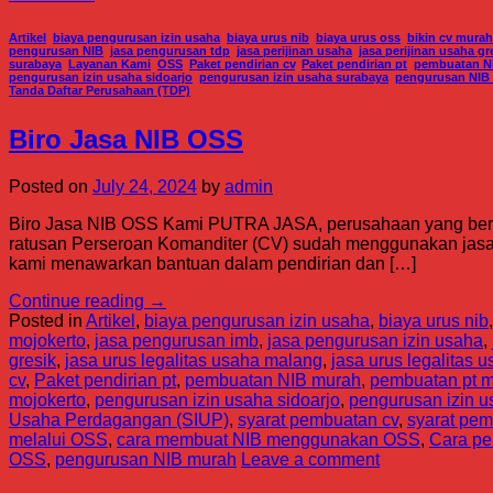
Artikel
,
biaya pengurusan izin usaha
,
biaya urus nib
,
biaya urus oss
,
bikin cv murah
pengurusan NIB
,
jasa pengurusan tdp
,
jasa perijinan usaha
,
jasa perijinan usaha gr
surabaya
,
Layanan Kami
,
OSS
,
Paket pendirian cv
,
Paket pendirian pt
,
pembuatan N
pengurusan izin usaha sidoarjo
,
pengurusan izin usaha surabaya
,
pengurusan NIB
Tanda Daftar Perusahaan (TDP)
Biro Jasa NIB OSS
Posted on
July 24, 2024
by
admin
Biro Jasa NIB OSS Kami PUTRA JASA, perusahaan yang berke
ratusan Perseroan Komanditer (CV) sudah menggunakan jasa k
kami menawarkan bantuan dalam pendirian dan […]
Continue reading
→
Posted in
Artikel
,
biaya pengurusan izin usaha
,
biaya urus nib
mojokerto
,
jasa pengurusan imb
,
jasa pengurusan izin usaha
,
gresik
,
jasa urus legalitas usaha malang
,
jasa urus legalitas 
cv
,
Paket pendirian pt
,
pembuatan NIB murah
,
pembuatan pt 
mojokerto
,
pengurusan izin usaha sidoarjo
,
pengurusan izin 
Usaha Perdagangan (SIUP)
,
syarat pembuatan cv
,
syarat pem
melalui OSS
,
cara membuat NIB menggunakan OSS
,
Cara p
OSS
,
pengurusan NIB murah
Leave a comment