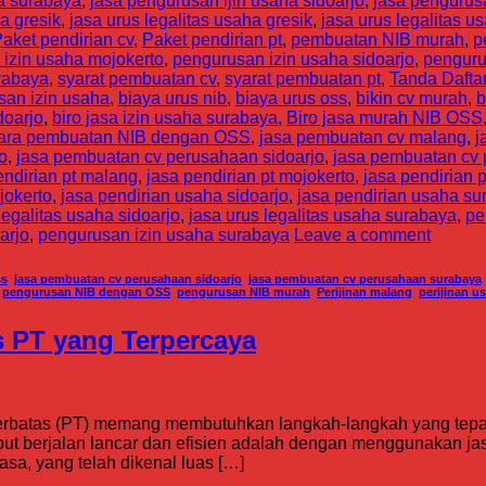
a surabaya
,
jasa pengurusan ijin usaha sidoarjo
,
jasa pengurus
a gresik
,
jasa urus legalitas usaha gresik
,
jasa urus legalitas 
aket pendirian cv
,
Paket pendirian pt
,
pembuatan NIB murah
,
p
izin usaha mojokerto
,
pengurusan izin usaha sidoarjo
,
penguru
rabaya
,
syarat pembuatan cv
,
syarat pembuatan pt
,
Tanda Dafta
san izin usaha
,
biaya urus nib
,
biaya urus oss
,
bikin cv murah
,
b
doarjo
,
biro jasa izin usaha surabaya
,
Biro jasa murah NIB OSS
ara pembuatan NIB dengan OSS
,
jasa pembuatan cv malang
,
j
o
,
jasa pembuatan cv perusahaan sidoarjo
,
jasa pembuatan cv
endirian pt malang
,
jasa pendirian pt mojokerto
,
jasa pendirian p
jokerto
,
jasa pendirian usaha sidoarjo
,
jasa pendirian usaha su
legalitas usaha sidoarjo
,
jasa urus legalitas usaha surabaya
,
pe
arjo
,
pengurusan izin usaha surabaya
Leave a comment
ss
,
jasa pembuatan cv perusahaan sidoarjo
,
jasa pembuatan cv perusahaan surabaya
,
pengurusan NIB dengan OSS
,
pengurusan NIB murah
,
Perijinan malang
,
perijinan u
s PT yang Terpercaya
erbatas (PT) memang membutuhkan langkah-langkah yang tepat
but berjalan lancar dan efisien adalah dengan menggunakan ja
sa, yang telah dikenal luas […]