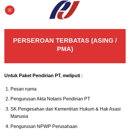
Skip
to
content
PERSEROAN TERBATAS (ASING /
PMA)
Untuk Paket Pendirian PT, meliputi :
Pesan nama
Pengurusan Akta Notaris Pendirian PT
SK Pengesahan dari Kementrian Hukum & Hak Asasi
Manusia
Pengurusan NPWP Perusahaan