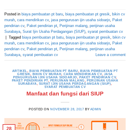
Posted in
biaya pembuatan pt baru
,
biaya pembuatan pt gresik
,
bikin cv
murah
,
cara mendirikan cv
,
jasa pengurusan ijin usaha sidoarjo
,
Paket
pendirian cv
,
Paket pendirian pt
,
Perijinan malang
,
perijinan usaha
Surabaya
,
Surat Ijin Usaha Perdagangan (SIUP)
,
syarat pembuatan cv
|
Tagged
biaya pembuatan pt batu
,
biaya pembuatan pt gresik
,
bikin cv
murah
,
cara mendirikan cv
,
jasa pengurusan ijin usaha sidoarjo
,
Paket
pendirian cv
,
Paket pendirian pt
,
Perijinan malang
,
perijinan usaha
Surabaya
,
syarat pembuatan cv
Leave a comment
ARTIKEL
,
BIAYA PEMBUATAN PT BARU
,
BIAYA PEMBUATAN PT
GRESIK
,
BIKIN CV MURAH
,
CARA MENDIRIKAN CV
,
JASA
PENGURUSAN IJIN USAHA SIDOARJO
,
PAKET PENDIRIAN CV
,
PAKET PENDIRIAN PT
,
PERIJINAN MALANG
,
PERIJINAN USAHA
SURABAYA
,
SURAT IJIN USAHA PERDAGANGAN (SIUP)
,
SYARAT PEMBUATAN CV
Manfaat dan fungsi dari SIUP
POSTED ON
NOVEMBER 28, 2017
BY
ADMIN
28