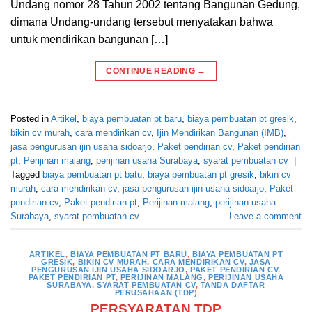
Undang nomor 28 Tahun 2002 tentang Bangunan Gedung,
dimana Undang-undang tersebut menyatakan bahwa
untuk mendirikan bangunan […]
CONTINUE READING
→
Posted in
Artikel
,
biaya pembuatan pt baru
,
biaya pembuatan pt gresik
,
bikin cv murah
,
cara mendirikan cv
,
Ijin Mendirikan Bangunan (IMB)
,
jasa pengurusan ijin usaha sidoarjo
,
Paket pendirian cv
,
Paket pendirian
pt
,
Perijinan malang
,
perijinan usaha Surabaya
,
syarat pembuatan cv
|
Tagged
biaya pembuatan pt batu
,
biaya pembuatan pt gresik
,
bikin cv
murah
,
cara mendirikan cv
,
jasa pengurusan ijin usaha sidoarjo
,
Paket
pendirian cv
,
Paket pendirian pt
,
Perijinan malang
,
perijinan usaha
Surabaya
,
syarat pembuatan cv
Leave a comment
ARTIKEL
,
BIAYA PEMBUATAN PT BARU
,
BIAYA PEMBUATAN PT
GRESIK
,
BIKIN CV MURAH
,
CARA MENDIRIKAN CV
,
JASA
PENGURUSAN IJIN USAHA SIDOARJO
,
PAKET PENDIRIAN CV
,
PAKET PENDIRIAN PT
,
PERIJINAN MALANG
,
PERIJINAN USAHA
SURABAYA
,
SYARAT PEMBUATAN CV
,
TANDA DAFTAR
PERUSAHAAN (TDP)
PERSYARATAN TDP