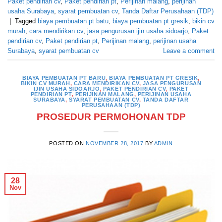
Paket pendirian cv
,
Paket pendirian pt
,
Perijinan malang
,
perijinan
usaha Surabaya
,
syarat pembuatan cv
,
Tanda Daftar Perusahaan (TDP)
|
Tagged
biaya pembuatan pt batu
,
biaya pembuatan pt gresik
,
bikin cv
murah
,
cara mendirikan cv
,
jasa pengurusan ijin usaha sidoarjo
,
Paket
pendirian cv
,
Paket pendirian pt
,
Perijinan malang
,
perijinan usaha
Surabaya
,
syarat pembuatan cv
Leave a comment
BIAYA PEMBUATAN PT BARU
,
BIAYA PEMBUATAN PT GRESIK
,
BIKIN CV MURAH
,
CARA MENDIRIKAN CV
,
JASA PENGURUSAN
IJIN USAHA SIDOARJO
,
PAKET PENDIRIAN CV
,
PAKET
PENDIRIAN PT
,
PERIJINAN MALANG
,
PERIJINAN USAHA
SURABAYA
,
SYARAT PEMBUATAN CV
,
TANDA DAFTAR
PERUSAHAAN (TDP)
PROSEDUR PERMOHONAN TDP
POSTED ON
NOVEMBER 28, 2017
BY
ADMIN
28
Nov