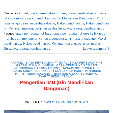
Posted in
Artikel
,
biaya pembuatan pt baru
,
biaya pembuatan pt gresik
,
bikin cv murah
,
cara mendirikan cv
,
Ijin Mendirikan Bangunan (IMB)
,
jasa pengurusan ijin usaha sidoarjo
,
Paket pendirian cv
,
Paket pendirian
pt
,
Perijinan malang
,
perijinan usaha Surabaya
,
syarat pembuatan cv
|
Tagged
biaya pembuatan pt batu
,
biaya pembuatan pt gresik
,
bikin cv
murah
,
cara mendirikan cv
,
jasa pengurusan ijin usaha sidoarjo
,
Paket
pendirian cv
,
Paket pendirian pt
,
Perijinan malang
,
perijinan usaha
Surabaya
,
syarat pembuatan cv
Leave a comment
ARTIKEL
,
BIAYA PEMBUATAN PT BARU
,
BIAYA PEMBUATAN PT
GRESIK
,
BIKIN CV MURAH
,
CARA MENDIRIKAN CV
,
IJIN
MENDIRIKAN BANGUNAN (IMB)
,
JASA PENGURUSAN IJIN
USAHA SIDOARJO
,
PAKET PENDIRIAN CV
,
PAKET PENDIRIAN
PT
,
PERIJINAN MALANG
,
PERIJINAN USAHA SURABAYA
,
SYARAT PEMBUATAN CV
Pengertian IMB (Izin Mendirikan
Bangunan)
POSTED ON
NOVEMBER 28, 2017
BY
ADMIN