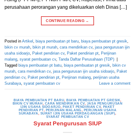
perusahaan perorangan yang dikeluarkan oleh Dinas […]
CONTINUE READING
→
Posted in
Artikel
,
biaya pembuatan pt baru
,
biaya pembuatan pt gresik
,
bikin cv murah
,
bikin pt murah
,
cara mendirikan cv
,
jasa pengurusan ijin
usaha sidoarjo
,
Paket pendirian cv
,
Paket pendirian pt
,
Perijinan
malang
,
syarat pembuatan cv
,
Tanda Daftar Perusahaan (TDP)
|
Tagged
biaya pembuatan pt batu
,
biaya pembuatan pt gresik
,
bikin cv
murah
,
cara mendirikan cv
,
jasa pengurusan ijin usaha sidoarjo
,
Paket
pendirian cv
,
Paket pendirian pt
,
Perijinan malang
,
perijinan usaha
Surabaya
,
syarat pembuatan cv
Leave a comment
BIAYA PEMBUATAN PT BARU
,
BIAYA PEMBUATAN PT GRESIK
,
BIKIN CV MURAH
,
CARA MENDIRIKAN CV
,
JASA PENGURUSAN
IJIN USAHA SIDOARJO
,
PAKET PENDIRIAN CV
,
PAKET
PENDIRIAN PT
,
PERIJINAN MALANG
,
PERIJINAN USAHA
SURABAYA
,
SURAT IJIN USAHA PERDAGANGAN (SIUP)
,
SYARAT PEMBUATAN CV
Syarat Pengurusan SIUP