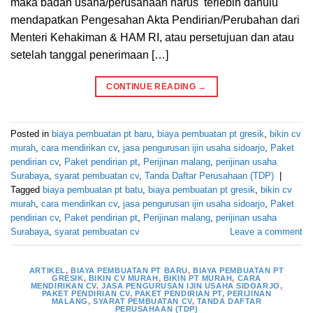
maka badan usaha/perusahaan harus terlebih dahulu
mendapatkan Pengesahan Akta Pendirian/Perubahan dari
Menteri Kehakiman & HAM RI, atau persetujuan dan atau
setelah tanggal penerimaan […]
CONTINUE READING
→
Posted in
biaya pembuatan pt baru
,
biaya pembuatan pt gresik
,
bikin cv
murah
,
cara mendirikan cv
,
jasa pengurusan ijin usaha sidoarjo
,
Paket
pendirian cv
,
Paket pendirian pt
,
Perijinan malang
,
perijinan usaha
Surabaya
,
syarat pembuatan cv
,
Tanda Daftar Perusahaan (TDP)
|
Tagged
biaya pembuatan pt batu
,
biaya pembuatan pt gresik
,
bikin cv
murah
,
cara mendirikan cv
,
jasa pengurusan ijin usaha sidoarjo
,
Paket
pendirian cv
,
Paket pendirian pt
,
Perijinan malang
,
perijinan usaha
Surabaya
,
syarat pembuatan cv
Leave a comment
ARTIKEL
,
BIAYA PEMBUATAN PT BARU
,
BIAYA PEMBUATAN PT
GRESIK
,
BIKIN CV MURAH
,
BIKIN PT MURAH
,
CARA
MENDIRIKAN CV
,
JASA PENGURUSAN IJIN USAHA SIDOARJO
,
PAKET PENDIRIAN CV
,
PAKET PENDIRIAN PT
,
PERIJINAN
MALANG
,
SYARAT PEMBUATAN CV
,
TANDA DAFTAR
PERUSAHAAN (TDP)