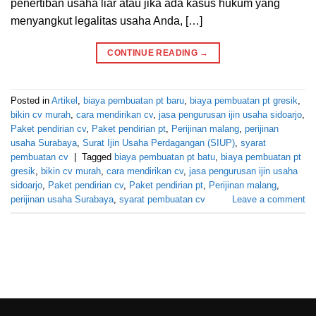
penertiban usaha liar atau jika ada kasus hukum yang
menyangkut legalitas usaha Anda, […]
CONTINUE READING
→
Posted in
Artikel
,
biaya pembuatan pt baru
,
biaya pembuatan pt gresik
,
bikin cv murah
,
cara mendirikan cv
,
jasa pengurusan ijin usaha sidoarjo
,
Paket pendirian cv
,
Paket pendirian pt
,
Perijinan malang
,
perijinan
usaha Surabaya
,
Surat Ijin Usaha Perdagangan (SIUP)
,
syarat
pembuatan cv
|
Tagged
biaya pembuatan pt batu
,
biaya pembuatan pt
gresik
,
bikin cv murah
,
cara mendirikan cv
,
jasa pengurusan ijin usaha
sidoarjo
,
Paket pendirian cv
,
Paket pendirian pt
,
Perijinan malang
,
perijinan usaha Surabaya
,
syarat pembuatan cv
Leave a comment