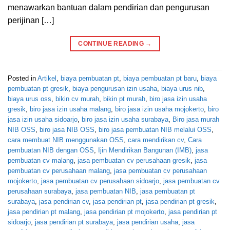
menawarkan bantuan dalam pendirian dan pengurusan
perijinan […]
CONTINUE READING
→
Posted in
Artikel
,
biaya pembuatan pt
,
biaya pembuatan pt baru
,
biaya
pembuatan pt gresik
,
biaya pengurusan izin usaha
,
biaya urus nib
,
biaya urus oss
,
bikin cv murah
,
bikin pt murah
,
biro jasa izin usaha
gresik
,
biro jasa izin usaha malang
,
biro jasa izin usaha mojokerto
,
biro
jasa izin usaha sidoarjo
,
biro jasa izin usaha surabaya
,
Biro jasa murah
NIB OSS
,
biro jasa NIB OSS
,
biro jasa pembuatan NIB melalui OSS
,
cara membuat NIB menggunakan OSS
,
cara mendirikan cv
,
Cara
pembuatan NIB dengan OSS
,
Ijin Mendirikan Bangunan (IMB)
,
jasa
pembuatan cv malang
,
jasa pembuatan cv perusahaan gresik
,
jasa
pembuatan cv perusahaan malang
,
jasa pembuatan cv perusahaan
mojokerto
,
jasa pembuatan cv perusahaan sidoarjo
,
jasa pembuatan cv
perusahaan surabaya
,
jasa pembuatan NIB
,
jasa pembuatan pt
surabaya
,
jasa pendirian cv
,
jasa pendirian pt
,
jasa pendirian pt gresik
,
jasa pendirian pt malang
,
jasa pendirian pt mojokerto
,
jasa pendirian pt
sidoarjo
,
jasa pendirian pt surabaya
,
jasa pendirian usaha
,
jasa