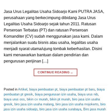
Jasa Urus Legalitas Usaha Sidoarjo Kami PUTRA JASA,
perusahaan yang berkecimpung dibidang Jasa Urus
Legalitas Usaha Sidoarjo sejak tahun 2011. Ratusan
Perseroan Terbatas (PT) dan ratusan Perseroan
Komanditer (CV) sudah menggunakan jasa kami. Dalam
menjalankan suatu bisnis atau usaha, legalitas usaha
menjadi syarat utama/ujung tombak keberhasilan. Disini
kami menawarkan bantuan dalam pendirian dan
pengurusan perijinan […]
CONTINUE READING
→
Posted in
Artikel
,
biaya pembuatan pt
,
biaya pembuatan pt baru
,
biaya
pembuatan pt gresik
,
biaya pengurusan izin usaha
,
biaya urus nib
,
biaya urus oss
,
bikin cv murah
,
bikin pt murah
,
biro jasa izin usaha
gresik
,
biro jasa izin usaha malang
,
biro jasa izin usaha mojokerto
,
biro
jasa izin usaha sidoarjo
,
biro jasa izin usaha surabaya
,
Biro jasa murah