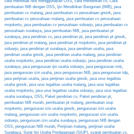
cara membuat NIB menggunakan OSS
,
cara mendirikan cv
,
Cara
pembuatan NIB dengan OSS
,
Ijin Mendirikan Bangunan (IMB)
,
jasa
pembuatan cv malang
,
jasa pembuatan cv perusahaan gresik
,
jasa
pembuatan cv perusahaan malang
,
jasa pembuatan cv perusahaan
mojokerto
,
jasa pembuatan cv perusahaan sidoarjo
,
jasa pembuatan cv
perusahaan surabaya
,
jasa pembuatan NIB
,
jasa pembuatan pt
surabaya
,
jasa pendirian cv
,
jasa pendirian pt
,
jasa pendirian pt gresik
,
jasa pendirian pt malang
,
jasa pendirian pt mojokerto
,
jasa pendirian pt
sidoarjo
,
jasa pendirian pt surabaya
,
jasa pendirian usaha
,
jasa
pendirian usaha gresik
,
jasa pendirian usaha malang
,
jasa pendirian
usaha mojokerto
,
jasa pendirian usaha sidoarjo
,
jasa pendirian usaha
surabaya
,
jasa pengurusan ijin usaha sidoarjo
,
jasa pengurusan imb
,
jasa pengurusan izin usaha
,
jasa pengurusan NIB
,
jasa pengurusan tdp
,
jasa perijinan usaha
,
jasa perijinan usaha gresik
,
jasa urus legalitas
usaha gresik
,
jasa urus legalitas usaha malang
,
jasa urus legalitas
usaha mojokerto
,
jasa urus legalitas usaha sidoarjo
,
jasa urus legalitas
usaha surabaya
,
OSS
,
Paket pendirian cv
,
Paket pendirian pt
,
pembuatan NIB murah
,
pembuatan pt malang
,
pembuatan siup
mojokerto
,
pengurusan izin usaha gresik
,
pengurusan izin usaha
malang
,
pengurusan izin usaha mojokerto
,
pengurusan izin usaha
sidoarjo
,
pengurusan izin usaha surabaya
,
pengurusan NIB dengan
OSS
,
pengurusan NIB murah
,
Perijinan malang
,
perijinan usaha
Surabaya
,
Surat Ijin Usaha Perdagangan (SIUP)
,
syarat pembuatan cv
,