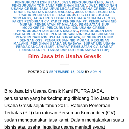
PENGURUSAN IZIN USAHA
,
JASA PENGURUSAN NIB
,
JASA
PENGURUSAN TDP
,
JASA PERIJINAN USAHA
,
JASA PERIJINAN
USAHA GRESIK
,
JASA URUS LEGALITAS USAHA GRESIK
,
JASA
URUS LEGALITAS USAHA MALANG
,
JASA URUS LEGALITAS
USAHA MOJOKERTO
,
JASA URUS LEGALITAS USAHA
SIDOARJO
,
JASA URUS LEGALITAS USAHA SURABAYA
,
OSS
,
PAKET PENDIRIAN CV
,
PAKET PENDIRIAN PT
,
PEMBUATAN NIB
MURAH
,
PEMBUATAN PT MALANG
,
PEMBUATAN SIUP
MOJOKERTO
,
PENGURUSAN IZIN USAHA GRESIK
,
PENGURUSAN IZIN USAHA MALANG
,
PENGURUSAN IZIN
USAHA MOJOKERTO
,
PENGURUSAN IZIN USAHA SIDOARJO
,
PENGURUSAN IZIN USAHA SURABAYA
,
PENGURUSAN NIB
DENGAN OSS
,
PENGURUSAN NIB MURAH
,
PERIJINAN
MALANG
,
PERIJINAN USAHA SURABAYA
,
SURAT IJIN USAHA
PERDAGANGAN (SIUP)
,
SYARAT PEMBUATAN CV
,
SYARAT
PEMBUATAN PT
,
TANDA DAFTAR PERUSAHAAN (TDP)
Biro Jasa Izin Usaha Gresik
POSTED ON
SEPTEMBER 13, 2022
BY
ADMIN
Biro Jasa Izin Usaha Gresik Kami PUTRA JASA,
perusahaan yang berkecimpung dibidang Biro Jasa Izin
Usaha Gresik sejak tahun 2011. Ratusan Perseroan
Terbatas (PT) dan ratusan Perseroan Komanditer (CV)
sudah menggunakan jasa kami. Dalam menjalankan suatu
bisnis atau usaha, legalitas usaha menjadi syarat