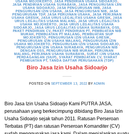
USAHA MOJOKERTO
,
JASA PENDIRIAN USAHA SIDOARJO
,
JASA PENDIRIAN USAHA SURABAYA
,
JASA PENGURUSAN IJIN
USAHA SIDOARJO
,
JASA PENGURUSAN IMB
,
JASA
PENGURUSAN IZIN USAHA
,
JASA PENGURUSAN NIB
,
JASA
PENGURUSAN TDP
,
JASA PERIJINAN USAHA
,
JASA PERIJINAN
USAHA GRESIK
,
JASA URUS LEGALITAS USAHA GRESIK
,
JASA
URUS LEGALITAS USAHA MALANG
,
JASA URUS LEGALITAS
USAHA MOJOKERTO
,
JASA URUS LEGALITAS USAHA
SIDOARJO
,
JASA URUS LEGALITAS USAHA SURABAYA
,
OSS
,
PAKET PENDIRIAN CV
,
PAKET PENDIRIAN PT
,
PEMBUATAN NIB
MURAH
,
PEMBUATAN PT MALANG
,
PEMBUATAN SIUP
MOJOKERTO
,
PENGURUSAN IZIN USAHA GRESIK
,
PENGURUSAN IZIN USAHA MALANG
,
PENGURUSAN IZIN
USAHA MOJOKERTO
,
PENGURUSAN IZIN USAHA SIDOARJO
,
PENGURUSAN IZIN USAHA SURABAYA
,
PENGURUSAN NIB
DENGAN OSS
,
PENGURUSAN NIB MURAH
,
PERIJINAN
MALANG
,
PERIJINAN USAHA SURABAYA
,
SURAT IJIN USAHA
PERDAGANGAN (SIUP)
,
SYARAT PEMBUATAN CV
,
SYARAT
PEMBUATAN PT
,
TANDA DAFTAR PERUSAHAAN (TDP)
Biro Jasa Izin Usaha Sidoarjo
POSTED ON
SEPTEMBER 13, 2022
BY
ADMIN
Biro Jasa Izin Usaha Sidoarjo Kami PUTRA JASA,
perusahaan yang berkecimpung dibidang Biro Jasa Izin
Usaha Sidoarjo sejak tahun 2011. Ratusan Perseroan
Terbatas (PT) dan ratusan Perseroan Komanditer (CV)
sudah menggunakan jasa kami. Dalam menjalankan suatu