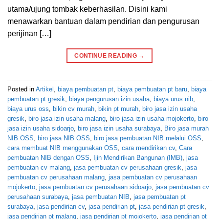
utama/ujung tombak keberhasilan. Disini kami
menawarkan bantuan dalam pendirian dan pengurusan
perijinan […]
CONTINUE READING
→
Posted in
Artikel
,
biaya pembuatan pt
,
biaya pembuatan pt baru
,
biaya
pembuatan pt gresik
,
biaya pengurusan izin usaha
,
biaya urus nib
,
biaya urus oss
,
bikin cv murah
,
bikin pt murah
,
biro jasa izin usaha
gresik
,
biro jasa izin usaha malang
,
biro jasa izin usaha mojokerto
,
biro
jasa izin usaha sidoarjo
,
biro jasa izin usaha surabaya
,
Biro jasa murah
NIB OSS
,
biro jasa NIB OSS
,
biro jasa pembuatan NIB melalui OSS
,
cara membuat NIB menggunakan OSS
,
cara mendirikan cv
,
Cara
pembuatan NIB dengan OSS
,
Ijin Mendirikan Bangunan (IMB)
,
jasa
pembuatan cv malang
,
jasa pembuatan cv perusahaan gresik
,
jasa
pembuatan cv perusahaan malang
,
jasa pembuatan cv perusahaan
mojokerto
,
jasa pembuatan cv perusahaan sidoarjo
,
jasa pembuatan cv
perusahaan surabaya
,
jasa pembuatan NIB
,
jasa pembuatan pt
surabaya
,
jasa pendirian cv
,
jasa pendirian pt
,
jasa pendirian pt gresik
,
jasa pendirian pt malang
,
jasa pendirian pt mojokerto
,
jasa pendirian pt