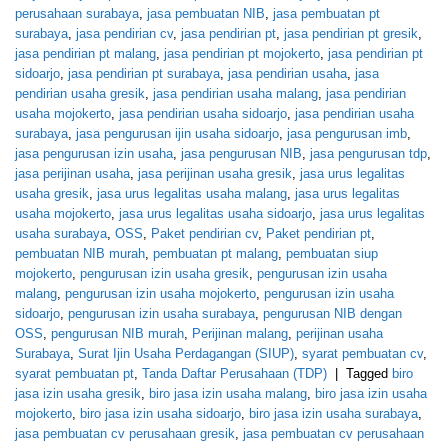
perusahaan surabaya
,
jasa pembuatan NIB
,
jasa pembuatan pt
surabaya
,
jasa pendirian cv
,
jasa pendirian pt
,
jasa pendirian pt gresik
,
jasa pendirian pt malang
,
jasa pendirian pt mojokerto
,
jasa pendirian pt
sidoarjo
,
jasa pendirian pt surabaya
,
jasa pendirian usaha
,
jasa
pendirian usaha gresik
,
jasa pendirian usaha malang
,
jasa pendirian
usaha mojokerto
,
jasa pendirian usaha sidoarjo
,
jasa pendirian usaha
surabaya
,
jasa pengurusan ijin usaha sidoarjo
,
jasa pengurusan imb
,
jasa pengurusan izin usaha
,
jasa pengurusan NIB
,
jasa pengurusan tdp
,
jasa perijinan usaha
,
jasa perijinan usaha gresik
,
jasa urus legalitas
usaha gresik
,
jasa urus legalitas usaha malang
,
jasa urus legalitas
usaha mojokerto
,
jasa urus legalitas usaha sidoarjo
,
jasa urus legalitas
usaha surabaya
,
OSS
,
Paket pendirian cv
,
Paket pendirian pt
,
pembuatan NIB murah
,
pembuatan pt malang
,
pembuatan siup
mojokerto
,
pengurusan izin usaha gresik
,
pengurusan izin usaha
malang
,
pengurusan izin usaha mojokerto
,
pengurusan izin usaha
sidoarjo
,
pengurusan izin usaha surabaya
,
pengurusan NIB dengan
OSS
,
pengurusan NIB murah
,
Perijinan malang
,
perijinan usaha
Surabaya
,
Surat Ijin Usaha Perdagangan (SIUP)
,
syarat pembuatan cv
,
syarat pembuatan pt
,
Tanda Daftar Perusahaan (TDP)
|
Tagged
biro
jasa izin usaha gresik
,
biro jasa izin usaha malang
,
biro jasa izin usaha
mojokerto
,
biro jasa izin usaha sidoarjo
,
biro jasa izin usaha surabaya
,
jasa pembuatan cv perusahaan gresik
,
jasa pembuatan cv perusahaan