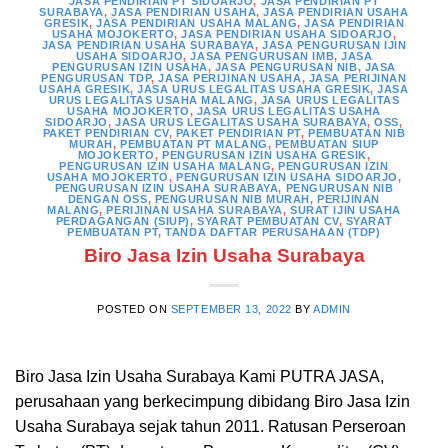
JASA PENDIRIAN PT SIDOARJO
,
JASA PENDIRIAN PT
SURABAYA
,
JASA PENDIRIAN USAHA
,
JASA PENDIRIAN USAHA
GRESIK
,
JASA PENDIRIAN USAHA MALANG
,
JASA PENDIRIAN
USAHA MOJOKERTO
,
JASA PENDIRIAN USAHA SIDOARJO
,
JASA PENDIRIAN USAHA SURABAYA
,
JASA PENGURUSAN IJIN
USAHA SIDOARJO
,
JASA PENGURUSAN IMB
,
JASA
PENGURUSAN IZIN USAHA
,
JASA PENGURUSAN NIB
,
JASA
PENGURUSAN TDP
,
JASA PERIJINAN USAHA
,
JASA PERIJINAN
USAHA GRESIK
,
JASA URUS LEGALITAS USAHA GRESIK
,
JASA
URUS LEGALITAS USAHA MALANG
,
JASA URUS LEGALITAS
USAHA MOJOKERTO
,
JASA URUS LEGALITAS USAHA
SIDOARJO
,
JASA URUS LEGALITAS USAHA SURABAYA
,
OSS
,
PAKET PENDIRIAN CV
,
PAKET PENDIRIAN PT
,
PEMBUATAN NIB
MURAH
,
PEMBUATAN PT MALANG
,
PEMBUATAN SIUP
MOJOKERTO
,
PENGURUSAN IZIN USAHA GRESIK
,
PENGURUSAN IZIN USAHA MALANG
,
PENGURUSAN IZIN
USAHA MOJOKERTO
,
PENGURUSAN IZIN USAHA SIDOARJO
,
PENGURUSAN IZIN USAHA SURABAYA
,
PENGURUSAN NIB
DENGAN OSS
,
PENGURUSAN NIB MURAH
,
PERIJINAN
MALANG
,
PERIJINAN USAHA SURABAYA
,
SURAT IJIN USAHA
PERDAGANGAN (SIUP)
,
SYARAT PEMBUATAN CV
,
SYARAT
PEMBUATAN PT
,
TANDA DAFTAR PERUSAHAAN (TDP)
Biro Jasa Izin Usaha Surabaya
POSTED ON
SEPTEMBER 13, 2022
BY
ADMIN
Biro Jasa Izin Usaha Surabaya Kami PUTRA JASA,
perusahaan yang berkecimpung dibidang Biro Jasa Izin
Usaha Surabaya sejak tahun 2011. Ratusan Perseroan