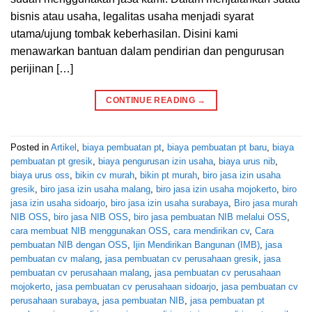
bisnis atau usaha, legalitas usaha menjadi syarat
utama/ujung tombak keberhasilan. Disini kami
menawarkan bantuan dalam pendirian dan pengurusan
perijinan […]
CONTINUE READING
→
Posted in
Artikel
,
biaya pembuatan pt
,
biaya pembuatan pt baru
,
biaya
pembuatan pt gresik
,
biaya pengurusan izin usaha
,
biaya urus nib
,
biaya urus oss
,
bikin cv murah
,
bikin pt murah
,
biro jasa izin usaha
gresik
,
biro jasa izin usaha malang
,
biro jasa izin usaha mojokerto
,
biro
jasa izin usaha sidoarjo
,
biro jasa izin usaha surabaya
,
Biro jasa murah
NIB OSS
,
biro jasa NIB OSS
,
biro jasa pembuatan NIB melalui OSS
,
cara membuat NIB menggunakan OSS
,
cara mendirikan cv
,
Cara
pembuatan NIB dengan OSS
,
Ijin Mendirikan Bangunan (IMB)
,
jasa
pembuatan cv malang
,
jasa pembuatan cv perusahaan gresik
,
jasa
pembuatan cv perusahaan malang
,
jasa pembuatan cv perusahaan
mojokerto
,
jasa pembuatan cv perusahaan sidoarjo
,
jasa pembuatan cv
perusahaan surabaya
,
jasa pembuatan NIB
,
jasa pembuatan pt