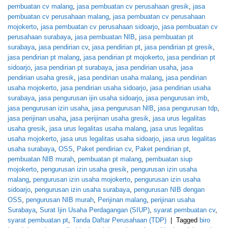
pembuatan cv malang
,
jasa pembuatan cv perusahaan gresik
,
jasa
pembuatan cv perusahaan malang
,
jasa pembuatan cv perusahaan
mojokerto
,
jasa pembuatan cv perusahaan sidoarjo
,
jasa pembuatan cv
perusahaan surabaya
,
jasa pembuatan NIB
,
jasa pembuatan pt
surabaya
,
jasa pendirian cv
,
jasa pendirian pt
,
jasa pendirian pt gresik
,
jasa pendirian pt malang
,
jasa pendirian pt mojokerto
,
jasa pendirian pt
sidoarjo
,
jasa pendirian pt surabaya
,
jasa pendirian usaha
,
jasa
pendirian usaha gresik
,
jasa pendirian usaha malang
,
jasa pendirian
usaha mojokerto
,
jasa pendirian usaha sidoarjo
,
jasa pendirian usaha
surabaya
,
jasa pengurusan ijin usaha sidoarjo
,
jasa pengurusan imb
,
jasa pengurusan izin usaha
,
jasa pengurusan NIB
,
jasa pengurusan tdp
,
jasa perijinan usaha
,
jasa perijinan usaha gresik
,
jasa urus legalitas
usaha gresik
,
jasa urus legalitas usaha malang
,
jasa urus legalitas
usaha mojokerto
,
jasa urus legalitas usaha sidoarjo
,
jasa urus legalitas
usaha surabaya
,
OSS
,
Paket pendirian cv
,
Paket pendirian pt
,
pembuatan NIB murah
,
pembuatan pt malang
,
pembuatan siup
mojokerto
,
pengurusan izin usaha gresik
,
pengurusan izin usaha
malang
,
pengurusan izin usaha mojokerto
,
pengurusan izin usaha
sidoarjo
,
pengurusan izin usaha surabaya
,
pengurusan NIB dengan
OSS
,
pengurusan NIB murah
,
Perijinan malang
,
perijinan usaha
Surabaya
,
Surat Ijin Usaha Perdagangan (SIUP)
,
syarat pembuatan cv
,
syarat pembuatan pt
,
Tanda Daftar Perusahaan (TDP)
|
Tagged
biro