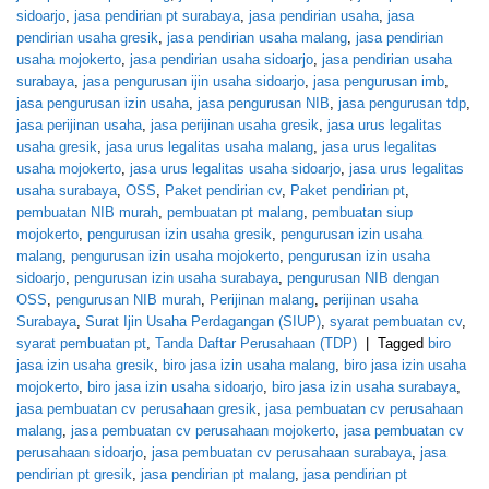
sidoarjo
,
jasa pendirian pt surabaya
,
jasa pendirian usaha
,
jasa
pendirian usaha gresik
,
jasa pendirian usaha malang
,
jasa pendirian
usaha mojokerto
,
jasa pendirian usaha sidoarjo
,
jasa pendirian usaha
surabaya
,
jasa pengurusan ijin usaha sidoarjo
,
jasa pengurusan imb
,
jasa pengurusan izin usaha
,
jasa pengurusan NIB
,
jasa pengurusan tdp
,
jasa perijinan usaha
,
jasa perijinan usaha gresik
,
jasa urus legalitas
usaha gresik
,
jasa urus legalitas usaha malang
,
jasa urus legalitas
usaha mojokerto
,
jasa urus legalitas usaha sidoarjo
,
jasa urus legalitas
usaha surabaya
,
OSS
,
Paket pendirian cv
,
Paket pendirian pt
,
pembuatan NIB murah
,
pembuatan pt malang
,
pembuatan siup
mojokerto
,
pengurusan izin usaha gresik
,
pengurusan izin usaha
malang
,
pengurusan izin usaha mojokerto
,
pengurusan izin usaha
sidoarjo
,
pengurusan izin usaha surabaya
,
pengurusan NIB dengan
OSS
,
pengurusan NIB murah
,
Perijinan malang
,
perijinan usaha
Surabaya
,
Surat Ijin Usaha Perdagangan (SIUP)
,
syarat pembuatan cv
,
syarat pembuatan pt
,
Tanda Daftar Perusahaan (TDP)
|
Tagged
biro
jasa izin usaha gresik
,
biro jasa izin usaha malang
,
biro jasa izin usaha
mojokerto
,
biro jasa izin usaha sidoarjo
,
biro jasa izin usaha surabaya
,
jasa pembuatan cv perusahaan gresik
,
jasa pembuatan cv perusahaan
malang
,
jasa pembuatan cv perusahaan mojokerto
,
jasa pembuatan cv
perusahaan sidoarjo
,
jasa pembuatan cv perusahaan surabaya
,
jasa
pendirian pt gresik
,
jasa pendirian pt malang
,
jasa pendirian pt