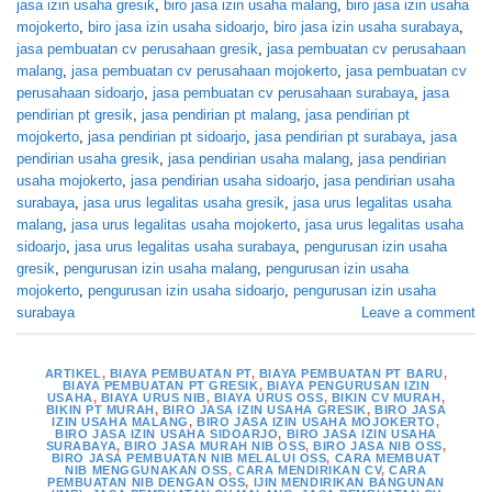
jasa izin usaha gresik
,
biro jasa izin usaha malang
,
biro jasa izin usaha
mojokerto
,
biro jasa izin usaha sidoarjo
,
biro jasa izin usaha surabaya
,
jasa pembuatan cv perusahaan gresik
,
jasa pembuatan cv perusahaan
malang
,
jasa pembuatan cv perusahaan mojokerto
,
jasa pembuatan cv
perusahaan sidoarjo
,
jasa pembuatan cv perusahaan surabaya
,
jasa
pendirian pt gresik
,
jasa pendirian pt malang
,
jasa pendirian pt
mojokerto
,
jasa pendirian pt sidoarjo
,
jasa pendirian pt surabaya
,
jasa
pendirian usaha gresik
,
jasa pendirian usaha malang
,
jasa pendirian
usaha mojokerto
,
jasa pendirian usaha sidoarjo
,
jasa pendirian usaha
surabaya
,
jasa urus legalitas usaha gresik
,
jasa urus legalitas usaha
malang
,
jasa urus legalitas usaha mojokerto
,
jasa urus legalitas usaha
sidoarjo
,
jasa urus legalitas usaha surabaya
,
pengurusan izin usaha
gresik
,
pengurusan izin usaha malang
,
pengurusan izin usaha
mojokerto
,
pengurusan izin usaha sidoarjo
,
pengurusan izin usaha
surabaya
Leave a comment
ARTIKEL
,
BIAYA PEMBUATAN PT
,
BIAYA PEMBUATAN PT BARU
,
BIAYA PEMBUATAN PT GRESIK
,
BIAYA PENGURUSAN IZIN
USAHA
,
BIAYA URUS NIB
,
BIAYA URUS OSS
,
BIKIN CV MURAH
,
BIKIN PT MURAH
,
BIRO JASA IZIN USAHA GRESIK
,
BIRO JASA
IZIN USAHA MALANG
,
BIRO JASA IZIN USAHA MOJOKERTO
,
BIRO JASA IZIN USAHA SIDOARJO
,
BIRO JASA IZIN USAHA
SURABAYA
,
BIRO JASA MURAH NIB OSS
,
BIRO JASA NIB OSS
,
BIRO JASA PEMBUATAN NIB MELALUI OSS
,
CARA MEMBUAT
NIB MENGGUNAKAN OSS
,
CARA MENDIRIKAN CV
,
CARA
PEMBUATAN NIB DENGAN OSS
,
IJIN MENDIRIKAN BANGUNAN