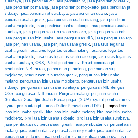
surabaya
,
jasa pendirian cv
,
jasa pendirian pt
,
jasa pendirian pt gresik
,
jasa pendirian pt malang
,
jasa pendirian pt mojokerto
,
jasa pendirian pt
sidoarjo
,
jasa pendirian pt surabaya
,
jasa pendirian usaha
,
jasa
pendirian usaha gresik
,
jasa pendirian usaha malang
,
jasa pendirian
usaha mojokerto
,
jasa pendirian usaha sidoarjo
,
jasa pendirian usaha
surabaya
,
jasa pengurusan ijin usaha sidoarjo
,
jasa pengurusan imb
,
jasa pengurusan izin usaha
,
jasa pengurusan NIB
,
jasa pengurusan tdp
,
jasa perijinan usaha
,
jasa perijinan usaha gresik
,
jasa urus legalitas
usaha gresik
,
jasa urus legalitas usaha malang
,
jasa urus legalitas
usaha mojokerto
,
jasa urus legalitas usaha sidoarjo
,
jasa urus legalitas
usaha surabaya
,
OSS
,
Paket pendirian cv
,
Paket pendirian pt
,
pembuatan NIB murah
,
pembuatan pt malang
,
pembuatan siup
mojokerto
,
pengurusan izin usaha gresik
,
pengurusan izin usaha
malang
,
pengurusan izin usaha mojokerto
,
pengurusan izin usaha
sidoarjo
,
pengurusan izin usaha surabaya
,
pengurusan NIB dengan
OSS
,
pengurusan NIB murah
,
Perijinan malang
,
perijinan usaha
Surabaya
,
Surat Ijin Usaha Perdagangan (SIUP)
,
syarat pembuatan cv
,
syarat pembuatan pt
,
Tanda Daftar Perusahaan (TDP)
|
Tagged
biro
jasa izin usaha gresik
,
biro jasa izin usaha malang
,
biro jasa izin usaha
mojokerto
,
biro jasa izin usaha sidoarjo
,
biro jasa izin usaha surabaya
,
jasa pembuatan cv perusahaan gresik
,
jasa pembuatan cv perusahaan
malang
,
jasa pembuatan cv perusahaan mojokerto
,
jasa pembuatan cv
perusahaan sidoarjo
,
jasa pembuatan cv perusahaan surabaya
,
jasa