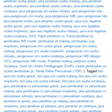
pendirian usaha gresik
,
jasa pendirian usaha malang
,
jasa pendirian
usaha mojokerto
,
jasa pendirian usaha sidoarjo
,
jasa pendirian usaha
surabaya
,
jasa pengurusan ijin usaha sidoarjo
,
jasa pengurusan imb
,
jasa pengurusan izin usaha
,
jasa pengurusan NIB
,
jasa pengurusan tdp
,
jasa perijinan usaha
,
jasa perijinan usaha gresik
,
jasa urus legalitas
usaha gresik
,
jasa urus legalitas usaha malang
,
jasa urus legalitas
usaha mojokerto
,
jasa urus legalitas usaha sidoarjo
,
jasa urus legalitas
usaha surabaya
,
OSS
,
Paket pendirian cv
,
Paket pendirian pt
,
pembuatan NIB murah
,
pembuatan pt malang
,
pembuatan siup
mojokerto
,
pengurusan izin usaha gresik
,
pengurusan izin usaha
malang
,
pengurusan izin usaha mojokerto
,
pengurusan izin usaha
sidoarjo
,
pengurusan izin usaha surabaya
,
pengurusan NIB dengan
OSS
,
pengurusan NIB murah
,
Perijinan malang
,
perijinan usaha
Surabaya
,
Surat Ijin Usaha Perdagangan (SIUP)
,
syarat pembuatan cv
,
syarat pembuatan pt
,
Tanda Daftar Perusahaan (TDP)
|
Tagged
biro
jasa izin usaha gresik
,
biro jasa izin usaha malang
,
biro jasa izin usaha
mojokerto
,
biro jasa izin usaha sidoarjo
,
biro jasa izin usaha surabaya
,
jasa pembuatan cv perusahaan gresik
,
jasa pembuatan cv perusahaan
malang
,
jasa pembuatan cv perusahaan mojokerto
,
jasa pembuatan cv
perusahaan sidoarjo
,
jasa pembuatan cv perusahaan surabaya
,
jasa
pendirian pt gresik
,
jasa pendirian pt malang
,
jasa pendirian pt
mojokerto
,
jasa pendirian pt sidoarjo
,
jasa pendirian pt surabaya
,
jasa
pendirian usaha gresik
,
jasa pendirian usaha malang
,
jasa pendirian