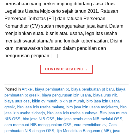
perusahaan yang berkecimpung dibidang Jasa Urus
Legalitas Usaha Mojokerto sejak tahun 2011. Ratusan
Perseroan Terbatas (PT) dan ratusan Perseroan
Komanditer (CV) sudah menggunakan jasa kami. Dalam
menjalankan suatu bisnis atau usaha, legalitas usaha
menjadi syarat utama/ujung tombak keberhasilan. Disini
kami menawarkan bantuan dalam pendirian dan
pengurusan perijinan […]
CONTINUE READING
→
Posted in
Artikel
,
biaya pembuatan pt
,
biaya pembuatan pt baru
,
biaya
pembuatan pt gresik
,
biaya pengurusan izin usaha
,
biaya urus nib
,
biaya urus oss
,
bikin cv murah
,
bikin pt murah
,
biro jasa izin usaha
gresik
,
biro jasa izin usaha malang
,
biro jasa izin usaha mojokerto
,
biro
jasa izin usaha sidoarjo
,
biro jasa izin usaha surabaya
,
Biro jasa murah
NIB OSS
,
biro jasa NIB OSS
,
biro jasa pembuatan NIB melalui OSS
,
cara membuat NIB menggunakan OSS
,
cara mendirikan cv
,
Cara
pembuatan NIB dengan OSS
,
Ijin Mendirikan Bangunan (IMB)
,
jasa