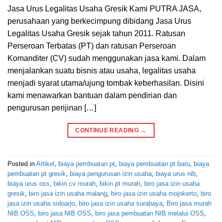
Jasa Urus Legalitas Usaha Gresik Kami PUTRA JASA,
perusahaan yang berkecimpung dibidang Jasa Urus
Legalitas Usaha Gresik sejak tahun 2011. Ratusan
Perseroan Terbatas (PT) dan ratusan Perseroan
Komanditer (CV) sudah menggunakan jasa kami. Dalam
menjalankan suatu bisnis atau usaha, legalitas usaha
menjadi syarat utama/ujung tombak keberhasilan. Disini
kami menawarkan bantuan dalam pendirian dan
pengurusan perijinan […]
CONTINUE READING
→
Posted in
Artikel
,
biaya pembuatan pt
,
biaya pembuatan pt baru
,
biaya
pembuatan pt gresik
,
biaya pengurusan izin usaha
,
biaya urus nib
,
biaya urus oss
,
bikin cv murah
,
bikin pt murah
,
biro jasa izin usaha
gresik
,
biro jasa izin usaha malang
,
biro jasa izin usaha mojokerto
,
biro
jasa izin usaha sidoarjo
,
biro jasa izin usaha surabaya
,
Biro jasa murah
NIB OSS
,
biro jasa NIB OSS
,
biro jasa pembuatan NIB melalui OSS
,