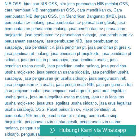
NIB OSS
,
biro jasa NIB OSS
,
biro jasa pembuatan NIB melalui OSS
,
cara membuat NIB menggunakan OSS
,
cara mendirikan cv
,
Cara
pembuatan NIB dengan OSS
,
Ijin Mendirikan Bangunan (IMB)
,
jasa
pembuatan cv malang
,
jasa pembuatan cv perusahaan gresik
,
jasa
pembuatan cv perusahaan malang
,
jasa pembuatan cv perusahaan
mojokerto
,
jasa pembuatan cv perusahaan sidoarjo
,
jasa pembuatan cv
perusahaan surabaya
,
jasa pembuatan NIB
,
jasa pembuatan pt
surabaya
,
jasa pendirian cv
,
jasa pendirian pt
,
jasa pendirian pt gresik
,
jasa pendirian pt malang
,
jasa pendirian pt mojokerto
,
jasa pendirian pt
sidoarjo
,
jasa pendirian pt surabaya
,
jasa pendirian usaha
,
jasa
pendirian usaha gresik
,
jasa pendirian usaha malang
,
jasa pendirian
usaha mojokerto
,
jasa pendirian usaha sidoarjo
,
jasa pendirian usaha
surabaya
,
jasa pengurusan ijin usaha sidoarjo
,
jasa pengurusan imb
,
jasa pengurusan izin usaha
,
jasa pengurusan NIB
,
jasa pengurusan tdp
,
jasa perijinan usaha
,
jasa perijinan usaha gresik
,
jasa urus legalitas
usaha gresik
,
jasa urus legalitas usaha malang
,
jasa urus legalitas
usaha mojokerto
,
jasa urus legalitas usaha sidoarjo
,
jasa urus legalitas
usaha surabaya
,
OSS
,
Paket pendirian cv
,
Paket pendirian pt
,
pembuatan NIB murah
,
pembuatan pt malang
,
pembuatan siup
mojokerto
,
pengurusan izin usaha gresik
,
pengurusan izin usaha
malang
,
pengurusan izin usaha mojokerto
,
pengurusan izin usaha
Hubungi Kami via Whatsapp
sidoarjo
,
pengurusan izin usaha surabaya
,
pengurusan NIB dengan