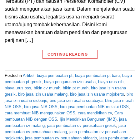
Terbatas (PT) dan ratusan Perseroan Komanditer (CV)
sudah menggunakan jasa kami. Dalam menjalankan suatu
bisnis atau usaha, legalitas usaha menjadi syarat
utama/ujung tombak keberhasilan. Disini kami
menawarkan bantuan dalam pendirian dan pengurusan
perijinan […]
CONTINUE READING
→
Posted in
Artikel
,
biaya pembuatan pt
,
biaya pembuatan pt baru
,
biaya
pembuatan pt gresik
,
biaya pengurusan izin usaha
,
biaya urus nib
,
biaya urus oss
,
bikin cv murah
,
bikin pt murah
,
biro jasa izin usaha
gresik
,
biro jasa izin usaha malang
,
biro jasa izin usaha mojokerto
,
biro
jasa izin usaha sidoarjo
,
biro jasa izin usaha surabaya
,
Biro jasa murah
NIB OSS
,
biro jasa NIB OSS
,
biro jasa pembuatan NIB melalui OSS
,
cara membuat NIB menggunakan OSS
,
cara mendirikan cv
,
Cara
pembuatan NIB dengan OSS
,
Ijin Mendirikan Bangunan (IMB)
,
jasa
pembuatan cv malang
,
jasa pembuatan cv perusahaan gresik
,
jasa
pembuatan cv perusahaan malang
,
jasa pembuatan cv perusahaan
mojokerto
,
jasa pembuatan cv perusahaan sidoarjo
,
jasa pembuatan cv