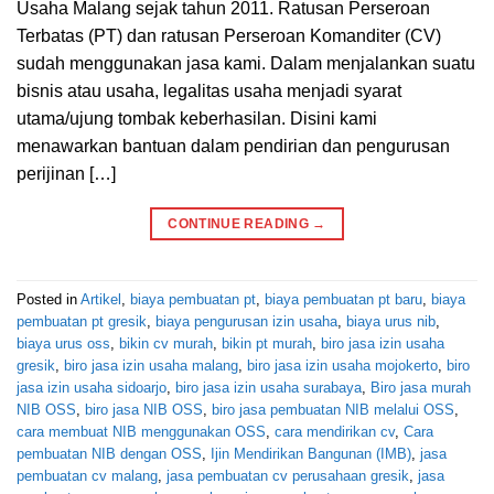
Usaha Malang sejak tahun 2011. Ratusan Perseroan
Terbatas (PT) dan ratusan Perseroan Komanditer (CV)
sudah menggunakan jasa kami. Dalam menjalankan suatu
bisnis atau usaha, legalitas usaha menjadi syarat
utama/ujung tombak keberhasilan. Disini kami
menawarkan bantuan dalam pendirian dan pengurusan
perijinan […]
CONTINUE READING
→
Posted in
Artikel
,
biaya pembuatan pt
,
biaya pembuatan pt baru
,
biaya
pembuatan pt gresik
,
biaya pengurusan izin usaha
,
biaya urus nib
,
biaya urus oss
,
bikin cv murah
,
bikin pt murah
,
biro jasa izin usaha
gresik
,
biro jasa izin usaha malang
,
biro jasa izin usaha mojokerto
,
biro
jasa izin usaha sidoarjo
,
biro jasa izin usaha surabaya
,
Biro jasa murah
NIB OSS
,
biro jasa NIB OSS
,
biro jasa pembuatan NIB melalui OSS
,
cara membuat NIB menggunakan OSS
,
cara mendirikan cv
,
Cara
pembuatan NIB dengan OSS
,
Ijin Mendirikan Bangunan (IMB)
,
jasa
pembuatan cv malang
,
jasa pembuatan cv perusahaan gresik
,
jasa