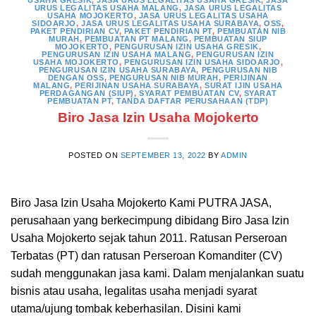
USAHA GRESIK
,
JASA URUS LEGALITAS USAHA GRESIK
,
JASA
URUS LEGALITAS USAHA MALANG
,
JASA URUS LEGALITAS
USAHA MOJOKERTO
,
JASA URUS LEGALITAS USAHA
SIDOARJO
,
JASA URUS LEGALITAS USAHA SURABAYA
,
OSS
,
PAKET PENDIRIAN CV
,
PAKET PENDIRIAN PT
,
PEMBUATAN NIB
MURAH
,
PEMBUATAN PT MALANG
,
PEMBUATAN SIUP
MOJOKERTO
,
PENGURUSAN IZIN USAHA GRESIK
,
PENGURUSAN IZIN USAHA MALANG
,
PENGURUSAN IZIN
USAHA MOJOKERTO
,
PENGURUSAN IZIN USAHA SIDOARJO
,
PENGURUSAN IZIN USAHA SURABAYA
,
PENGURUSAN NIB
DENGAN OSS
,
PENGURUSAN NIB MURAH
,
PERIJINAN
MALANG
,
PERIJINAN USAHA SURABAYA
,
SURAT IJIN USAHA
PERDAGANGAN (SIUP)
,
SYARAT PEMBUATAN CV
,
SYARAT
PEMBUATAN PT
,
TANDA DAFTAR PERUSAHAAN (TDP)
Biro Jasa Izin Usaha Mojokerto
POSTED ON
SEPTEMBER 13, 2022
BY
ADMIN
Biro Jasa Izin Usaha Mojokerto Kami PUTRA JASA,
perusahaan yang berkecimpung dibidang Biro Jasa Izin
Usaha Mojokerto sejak tahun 2011. Ratusan Perseroan
Terbatas (PT) dan ratusan Perseroan Komanditer (CV)
sudah menggunakan jasa kami. Dalam menjalankan suatu
bisnis atau usaha, legalitas usaha menjadi syarat
utama/ujung tombak keberhasilan. Disini kami