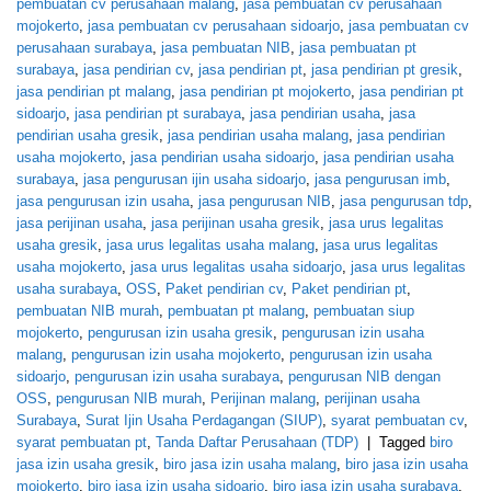
pembuatan cv perusahaan malang
,
jasa pembuatan cv perusahaan
mojokerto
,
jasa pembuatan cv perusahaan sidoarjo
,
jasa pembuatan cv
perusahaan surabaya
,
jasa pembuatan NIB
,
jasa pembuatan pt
surabaya
,
jasa pendirian cv
,
jasa pendirian pt
,
jasa pendirian pt gresik
,
jasa pendirian pt malang
,
jasa pendirian pt mojokerto
,
jasa pendirian pt
sidoarjo
,
jasa pendirian pt surabaya
,
jasa pendirian usaha
,
jasa
pendirian usaha gresik
,
jasa pendirian usaha malang
,
jasa pendirian
usaha mojokerto
,
jasa pendirian usaha sidoarjo
,
jasa pendirian usaha
surabaya
,
jasa pengurusan ijin usaha sidoarjo
,
jasa pengurusan imb
,
jasa pengurusan izin usaha
,
jasa pengurusan NIB
,
jasa pengurusan tdp
,
jasa perijinan usaha
,
jasa perijinan usaha gresik
,
jasa urus legalitas
usaha gresik
,
jasa urus legalitas usaha malang
,
jasa urus legalitas
usaha mojokerto
,
jasa urus legalitas usaha sidoarjo
,
jasa urus legalitas
usaha surabaya
,
OSS
,
Paket pendirian cv
,
Paket pendirian pt
,
pembuatan NIB murah
,
pembuatan pt malang
,
pembuatan siup
mojokerto
,
pengurusan izin usaha gresik
,
pengurusan izin usaha
malang
,
pengurusan izin usaha mojokerto
,
pengurusan izin usaha
sidoarjo
,
pengurusan izin usaha surabaya
,
pengurusan NIB dengan
OSS
,
pengurusan NIB murah
,
Perijinan malang
,
perijinan usaha
Surabaya
,
Surat Ijin Usaha Perdagangan (SIUP)
,
syarat pembuatan cv
,
syarat pembuatan pt
,
Tanda Daftar Perusahaan (TDP)
|
Tagged
biro
jasa izin usaha gresik
,
biro jasa izin usaha malang
,
biro jasa izin usaha
mojokerto
,
biro jasa izin usaha sidoarjo
,
biro jasa izin usaha surabaya
,