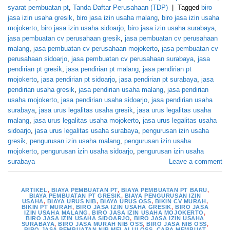
syarat pembuatan pt
,
Tanda Daftar Perusahaan (TDP)
|
Tagged
biro
jasa izin usaha gresik
,
biro jasa izin usaha malang
,
biro jasa izin usaha
mojokerto
,
biro jasa izin usaha sidoarjo
,
biro jasa izin usaha surabaya
,
jasa pembuatan cv perusahaan gresik
,
jasa pembuatan cv perusahaan
malang
,
jasa pembuatan cv perusahaan mojokerto
,
jasa pembuatan cv
perusahaan sidoarjo
,
jasa pembuatan cv perusahaan surabaya
,
jasa
pendirian pt gresik
,
jasa pendirian pt malang
,
jasa pendirian pt
mojokerto
,
jasa pendirian pt sidoarjo
,
jasa pendirian pt surabaya
,
jasa
pendirian usaha gresik
,
jasa pendirian usaha malang
,
jasa pendirian
usaha mojokerto
,
jasa pendirian usaha sidoarjo
,
jasa pendirian usaha
surabaya
,
jasa urus legalitas usaha gresik
,
jasa urus legalitas usaha
malang
,
jasa urus legalitas usaha mojokerto
,
jasa urus legalitas usaha
sidoarjo
,
jasa urus legalitas usaha surabaya
,
pengurusan izin usaha
gresik
,
pengurusan izin usaha malang
,
pengurusan izin usaha
mojokerto
,
pengurusan izin usaha sidoarjo
,
pengurusan izin usaha
surabaya
Leave a comment
ARTIKEL
,
BIAYA PEMBUATAN PT
,
BIAYA PEMBUATAN PT BARU
,
BIAYA PEMBUATAN PT GRESIK
,
BIAYA PENGURUSAN IZIN
USAHA
,
BIAYA URUS NIB
,
BIAYA URUS OSS
,
BIKIN CV MURAH
,
BIKIN PT MURAH
,
BIRO JASA IZIN USAHA GRESIK
,
BIRO JASA
IZIN USAHA MALANG
,
BIRO JASA IZIN USAHA MOJOKERTO
,
BIRO JASA IZIN USAHA SIDOARJO
,
BIRO JASA IZIN USAHA
SURABAYA
,
BIRO JASA MURAH NIB OSS
,
BIRO JASA NIB OSS
,
BIRO JASA PEMBUATAN NIB MELALUI OSS
,
CARA MEMBUAT