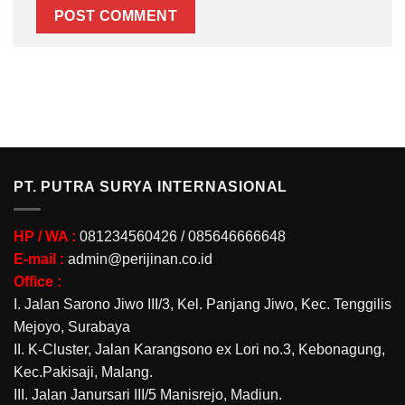
PT. PUTRA SURYA INTERNASIONAL
HP / WA :
081234560426 / 085646666648
E-mail :
admin@perijinan.co.id
Office :
I. Jalan Sarono Jiwo III/3, Kel. Panjang Jiwo, Kec. Tenggilis
Mejoyo, Surabaya
II. K-Cluster, Jalan Karangsono ex Lori no.3, Kebonagung,
Kec.Pakisaji, Malang.
III. Jalan Janursari III/5 Manisrejo, Madiun.