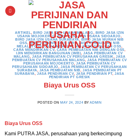
Skip
to
content
ARTIKEL
,
BIRO JASA IZIN USAHA MALANG
,
BIRO JASA IZIN
USAHA MOJOKERTO
,
BIRO JASA IZIN USAHA SIDOARJO
,
BIRO JASA IZIN USAHA SURABAYA
,
BIRO JASA MURAH NIB
OSS
,
BIRO JASA NIB OSS
,
BIRO JASA PEMBUATAN NIB
MELALUI OSS
,
CARA MEMBUAT NIB MENGGUNAKAN OSS
,
CARA MENDIRIKAN CV
,
CARA PEMBUATAN NIB DENGAN OSS
,
IJIN MENDIRIKAN BANGUNAN (IMB)
,
JASA PEMBUATAN CV
MALANG
,
JASA PEMBUATAN CV PERUSAHAAN GRESIK
,
JASA
PEMBUATAN CV PERUSAHAAN MALANG
,
JASA PEMBUATAN CV
PERUSAHAAN MOJOKERTO
,
JASA PEMBUATAN CV
PERUSAHAAN SIDOARJO
,
JASA PEMBUATAN CV PERUSAHAAN
SURABAYA
,
JASA PEMBUATAN NIB
,
JASA PEMBUATAN PT
SURABAYA
,
JASA PENDIRIAN CV
,
JASA PENDIRIAN PT
,
JASA
PENDIRIAN PT GRESIK
Biaya Urus OSS
POSTED ON
MAY 24, 2024
BY
ADMIN
Biaya Urus OSS
Kami PUTRA JASA, perusahaan yang berkecimpung