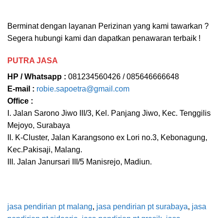
Berminat dengan layanan Perizinan yang kami tawarkan ?
Segera hubungi kami dan dapatkan penawaran terbaik !
PUTRA JASA
HP / Whatsapp :
081234560426 / 085646666648
E-mail :
robie.sapoetra@gmail.com
Office :
I. Jalan Sarono Jiwo III/3, Kel. Panjang Jiwo, Kec. Tenggilis
Mejoyo, Surabaya
II. K-Cluster, Jalan Karangsono ex Lori no.3, Kebonagung,
Kec.Pakisaji, Malang.
III. Jalan Janursari III/5 Manisrejo, Madiun.
j
asa pendirian pt malang
,
jasa pendirian pt surabaya
,
jasa