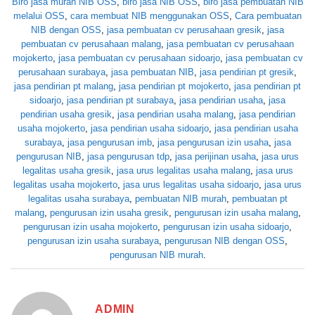
Biro jasa murah NIB OSS
,
biro jasa NIB OSS
,
biro jasa pembuatan NIB
melalui OSS
,
cara membuat NIB menggunakan OSS
,
Cara pembuatan
NIB dengan OSS
,
jasa pembuatan cv perusahaan gresik
,
jasa
pembuatan cv perusahaan malang
,
jasa pembuatan cv perusahaan
mojokerto
,
jasa pembuatan cv perusahaan sidoarjo
,
jasa pembuatan cv
perusahaan surabaya
,
jasa pembuatan NIB
,
jasa pendirian pt gresik
,
jasa pendirian pt malang
,
jasa pendirian pt mojokerto
,
jasa pendirian pt
sidoarjo
,
jasa pendirian pt surabaya
,
jasa pendirian usaha
,
jasa
pendirian usaha gresik
,
jasa pendirian usaha malang
,
jasa pendirian
usaha mojokerto
,
jasa pendirian usaha sidoarjo
,
jasa pendirian usaha
surabaya
,
jasa pengurusan imb
,
jasa pengurusan izin usaha
,
jasa
pengurusan NIB
,
jasa pengurusan tdp
,
jasa perijinan usaha
,
jasa urus
legalitas usaha gresik
,
jasa urus legalitas usaha malang
,
jasa urus
legalitas usaha mojokerto
,
jasa urus legalitas usaha sidoarjo
,
jasa urus
legalitas usaha surabaya
,
pembuatan NIB murah
,
pembuatan pt
malang
,
pengurusan izin usaha gresik
,
pengurusan izin usaha malang
,
pengurusan izin usaha mojokerto
,
pengurusan izin usaha sidoarjo
,
pengurusan izin usaha surabaya
,
pengurusan NIB dengan OSS
,
pengurusan NIB murah
.
ADMIN