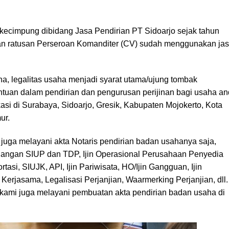
cimpung dibidang Jasa Pendirian PT Sidoarjo sejak tahun
dan ratusan Perseroan Komanditer (CV) sudah menggunakan ja
a, legalitas usaha menjadi syarat utama/ujung tombak
ntuan dalam pendirian dan pengurusan perijinan bagi usaha an
okasi di Surabaya, Sidoarjo, Gresik, Kabupaten Mojokerto, Kota
ur.
 juga melayani akta Notaris pendirian badan usahanya saja,
njangan SIUP dan TDP, Ijin Operasional Perusahaan Penyedia
ortasi, SIUJK, API, Ijin Pariwisata, HO/Ijin Gangguan, Ijin
rjasama, Legalisasi Perjanjian, Waarmerking Perjanjian, dll.
kami juga melayani pembuatan akta pendirian badan usaha di