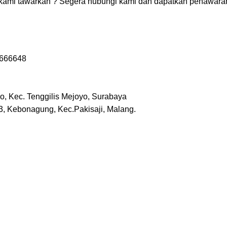
 kami tawarkan ? Segera hubungi kami dan dapatkan penawara
6666648
iwo, Kec. Tenggilis Mejoyo, Surabaya
o.3, Kebonagung, Kec.Pakisaji, Malang.
t surabaya
, jasa pendirian pt sidoarjo
, jasa pendirian pt gresik, 
usaha malang, pengurusan izin usaha surabaya, pengurusan izin
sik, pengurusan izin usaha mojokerto, jasa pendirian usaha
sa pendirian usaha sidoarjo, jasa pendirian usaha gresik, jasa
an cv perusahaan malang, jasa pembuatan cv perusahaan