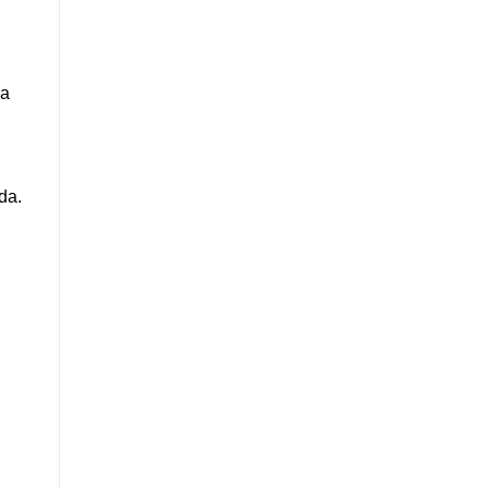
sa
da.