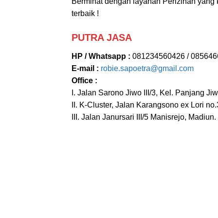
Berminat dengan layanan Perizinan yang
terbaik !
PUTRA JASA
HP / Whatsapp :
081234560426 / 08564
E-mail :
robie.sapoetra@gmail.com
Office :
I. Jalan Sarono Jiwo III/3, Kel. Panjang J
II. K-Cluster, Jalan Karangsono ex Lori n
III. Jalan Janursari III/5 Manisrejo, Madiun.
jasa pendirian pt malang
,
jasa pendirian p
pendirian pt mojokerto, pengurusan izin 
usaha sidoarjo, pengurusan izin usaha gre
malang, jasa pendirian usaha surabaya, ja
pendirian usaha mojokerto, jasa pembuat