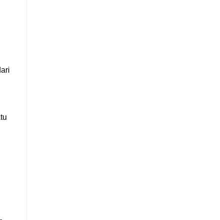
ari
tu