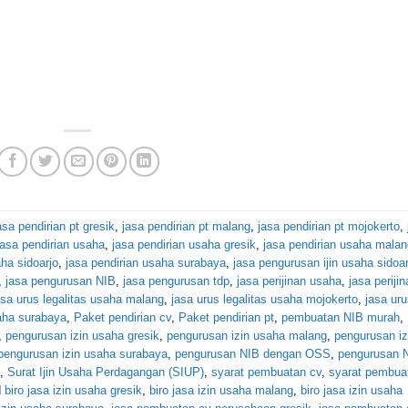
sidoarjo, jasa pembuatan cv perusahaan gresik, jasa pembuat
tas usaha malang, jasa urus legalitas usaha surabaya, jasa urus
s usaha gresik, jasa urus legalitas usaha mojokerto, biro jasa iz
, biro jasa izin usaha sidoarjo, biro jasa izin usaha gresik, bir
asa pendirian pt gresik
,
jasa pendirian pt malang
,
jasa pendirian pt mojokerto
,
jasa pendirian usaha
,
jasa pendirian usaha gresik
,
jasa pendirian usaha mala
aha sidoarjo
,
jasa pendirian usaha surabaya
,
jasa pengurusan ijin usaha sidoar
,
jasa pengurusan NIB
,
jasa pengurusan tdp
,
jasa perijinan usaha
,
jasa perijin
asa urus legalitas usaha malang
,
jasa urus legalitas usaha mojokerto
,
jasa uru
saha surabaya
,
Paket pendirian cv
,
Paket pendirian pt
,
pembuatan NIB murah
,
,
pengurusan izin usaha gresik
,
pengurusan izin usaha malang
,
pengurusan iz
pengurusan izin usaha surabaya
,
pengurusan NIB dengan OSS
,
pengurusan 
,
Surat Ijin Usaha Perdagangan (SIUP)
,
syarat pembuatan cv
,
syarat pembua
d
biro jasa izin usaha gresik
,
biro jasa izin usaha malang
,
biro jasa izin usaha