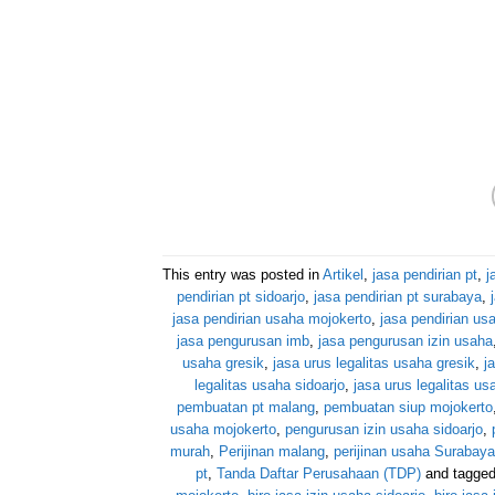
surabaya, jasa pembuatan cv perusahaan 
cv perusahaan mojokerto, jasa urus legali
legalitas usaha sidoarjo, jasa urus legalita
usaha malang, biro jasa izin usaha surabaya
jasa izin usaha mojokerto
This entry was posted in
Artikel
,
jasa pendirian pt
,
j
pendirian pt sidoarjo
,
jasa pendirian pt surabaya
,
jasa pendirian usaha mojokerto
,
jasa pendirian us
jasa pengurusan imb
,
jasa pengurusan izin usaha
usaha gresik
,
jasa urus legalitas usaha gresik
,
j
legalitas usaha sidoarjo
,
jasa urus legalitas u
pembuatan pt malang
,
pembuatan siup mojokerto
usaha mojokerto
,
pengurusan izin usaha sidoarjo
,
murah
,
Perijinan malang
,
perijinan usaha Surabaya
pt
,
Tanda Daftar Perusahaan (TDP)
and tagge