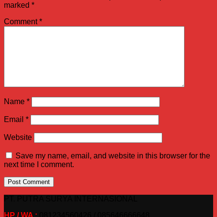
marked
*
Comment
*
Name
*
Email
*
Website
Save my name, email, and website in this browser for the
next time I comment.
PT. PUTRA SURYA INTERNASIONAL
HP / WA :
081234560426 / 085646666648