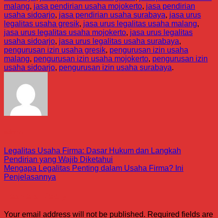
malang
,
jasa pendirian usaha mojokerto
,
jasa pendirian
usaha sidoarjo
,
jasa pendirian usaha surabaya
,
jasa urus
legalitas usaha gresik
,
jasa urus legalitas usaha malang
,
jasa urus legalitas usaha mojokerto
,
jasa urus legalitas
usaha sidoarjo
,
jasa urus legalitas usaha surabaya
,
pengurusan izin usaha gresik
,
pengurusan izin usaha
malang
,
pengurusan izin usaha mojokerto
,
pengurusan izin
usaha sidoarjo
,
pengurusan izin usaha surabaya
.
admin
Legalitas Usaha Firma: Dasar Hukum dan Langkah
Pendirian yang Wajib Diketahui
Mengapa Legalitas Penting dalam Usaha Firma? Ini
Penjelasannya
Leave a Reply
Your email address will not be published.
Required fields are