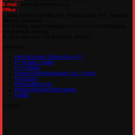
E-mail :
admin@perijinan.co.id
Office :
I. Jalan Sarono Jiwo III/3, Kel. Panjang Jiwo, Kec. Tenggilis
Mejoyo, Surabaya
II. K-Cluster, Jalan Karangsono ex Lori no.3, Kebonagung,
Kec.Pakisaji, Malang.
III. Jalan Janursari III/5 Manisrejo, Madiun.
LAYANAN
PERSEROAN TERBATAS (PT)
PT (ASING / PMA)
CV / FIRMA
USAHA PERORANGAN / UD / TOKO
YAYASAN
PERKUMPULAN
PENGURUSAN PERIJINAN
HOME
LOKASI