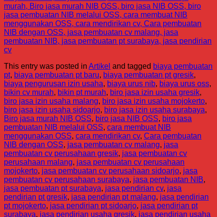
murah, Biro jasa murah NIB OSS, biro jasa NIB OSS, biro
jasa pembuatan NIB melalui OSS, cara membuat NIB
menggunakan OSS, cara mendirikan cv, Cara pembuatan
NIB dengan OSS, jasa pembuatan cv malang, jasa
pembuatan NIB, jasa pembuatan pt surabaya, jasa pendirian
cv
This entry was posted in
Artikel
and tagged
biaya pembuatan
pt
,
biaya pembuatan pt baru
,
biaya pembuatan pt gresik
,
biaya pengurusan izin usaha
,
biaya urus nib
,
biaya urus oss
,
bikin cv murah
,
bikin pt murah
,
biro jasa izin usaha gresik
,
biro jasa izin usaha malang
,
biro jasa izin usaha mojokerto
,
biro jasa izin usaha sidoarjo
,
biro jasa izin usaha surabaya
,
Biro jasa murah NIB OSS
,
biro jasa NIB OSS
,
biro jasa
pembuatan NIB melalui OSS
,
cara membuat NIB
menggunakan OSS
,
cara mendirikan cv
,
Cara pembuatan
NIB dengan OSS
,
jasa pembuatan cv malang
,
jasa
pembuatan cv perusahaan gresik
,
jasa pembuatan cv
perusahaan malang
,
jasa pembuatan cv perusahaan
mojokerto
,
jasa pembuatan cv perusahaan sidoarjo
,
jasa
pembuatan cv perusahaan surabaya
,
jasa pembuatan NIB
,
jasa pembuatan pt surabaya
,
jasa pendirian cv
,
jasa
pendirian pt gresik
,
jasa pendirian pt malang
,
jasa pendirian
pt mojokerto
,
jasa pendirian pt sidoarjo
,
jasa pendirian pt
surabaya
,
jasa pendirian usaha gresik
,
jasa pendirian usaha