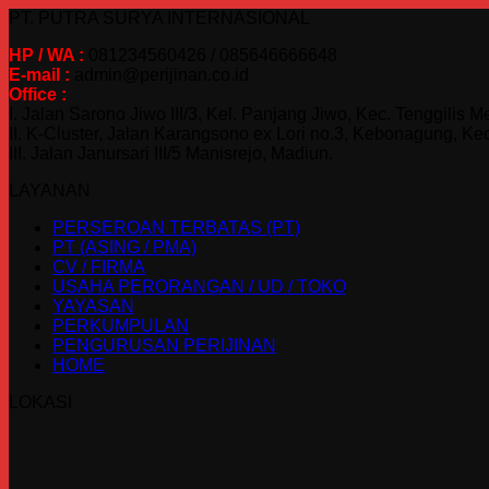
PT. PUTRA SURYA INTERNASIONAL
HP / WA :
081234560426 / 085646666648
E-mail :
admin@perijinan.co.id
Office :
I. Jalan Sarono Jiwo III/3, Kel. Panjang Jiwo, Kec. Tenggilis 
II. K-Cluster, Jalan Karangsono ex Lori no.3, Kebonagung, Kec
III. Jalan Janursari III/5 Manisrejo, Madiun.
LAYANAN
PERSEROAN TERBATAS (PT)
PT (ASING / PMA)
CV / FIRMA
USAHA PERORANGAN / UD / TOKO
YAYASAN
PERKUMPULAN
PENGURUSAN PERIJINAN
HOME
LOKASI